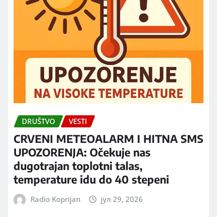
DRUŠTVO
VESTI
CRVENI METEOALARM I HITNA SMS
UPOZORENJA: Očekuje nas
dugotrajan toplotni talas,
temperature idu do 40 stepeni
Radio Koprijan
јул 29, 2026