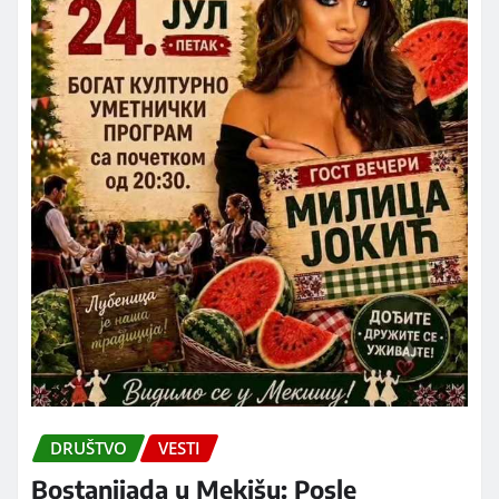
DRUŠTVO
VESTI
Bostanijada u Mekišu: Posle