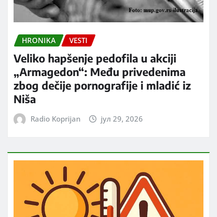
HRONIKA
VESTI
Veliko hapšenje pedofila u akciji
„Armagedon“: Među privedenima
zbog dečije pornografije i mladić iz
Niša
Radio Koprijan
јул 29, 2026