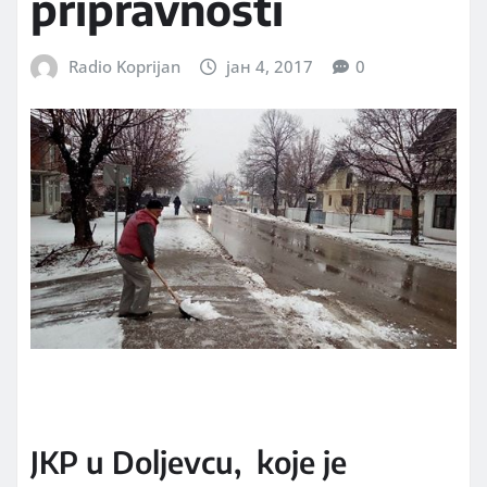
pripravnosti
Radio Koprijan
јан 4, 2017
0
JKP u Doljevcu, koje je