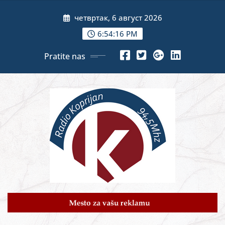
Skip
четвртак, 6 август 2026
to
content
6:54:18 PM
Pratite nas