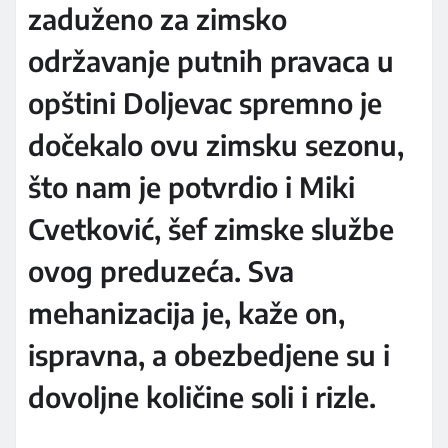
zaduženo za zimsko
održavanje putnih pravaca u
opštini Doljevac spremno je
dočekalo ovu zimsku sezonu,
što nam je potvrdio i Miki
Cvetković, šef zimske službe
ovog preduzeća. Sva
mehanizacija je, kaže on,
ispravna, a obezbedjene su i
dovoljne količine soli i rizle.