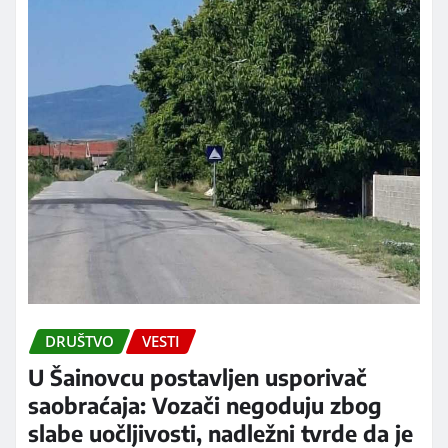
DRUŠTVO
VESTI
U Šainovcu postavljen usporivač
saobraćaja: Vozači negoduju zbog
slabe uočljivosti, nadležni tvrde da je