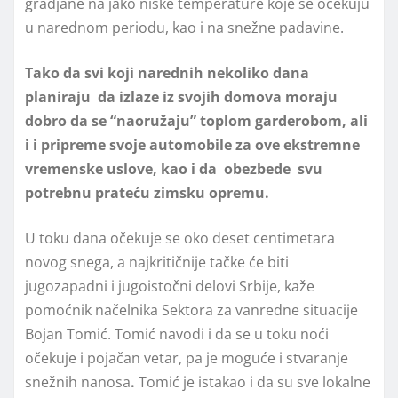
gradjane na jako niske temperature koje se očekuju
u narednom periodu, kao i na snežne padavine.
Tako da svi koji narednih nekoliko dana
planiraju da izlaze iz svojih domova moraju
dobro da se “naoružaju” toplom garderobom, ali
i i pripreme svoje automobile za ove ekstremne
vremenske uslove, kao i da obezbede svu
potrebnu prateću zimsku opremu.
U toku dana očekuje se oko deset centimetara
novog snega, a najkritičnije tačke će biti
jugozapadni i jugoistočni delovi Srbije, kaže
pomoćnik načelnika Sektora za vanredne situacije
Bojan Tomić. Tomić navodi i da se u toku noći
očekuje i pojačan vetar, pa je moguće i stvaranje
snežnih nanosa
.
Tomić je istakao i da su sve lokalne