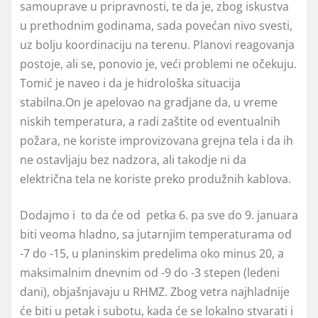
samouprave u pripravnosti, te da je, zbog iskustva
u prethodnim godinama, sada povećan nivo svesti,
uz bolju koordinaciju na terenu. Planovi reagovanja
postoje, ali se, ponovio je, veći problemi ne očekuju.
Tomić je naveo i da je hidrološka situacija
stabilna.On je apelovao na gradjane da, u vreme
niskih temperatura, a radi zaštite od eventualnih
požara, ne koriste improvizovana grejna tela i da ih
ne ostavljaju bez nadzora, ali takodje ni da
električna tela ne koriste preko produžnih kablova.
Dodajmo i to da će od petka 6. pa sve do 9. januara
biti veoma hladno, sa jutarnjim temperaturama od
-7 do -15, u planinskim predelima oko minus 20, a
maksimalnim dnevnim od -9 do -3 stepen (ledeni
dani), objašnjavaju u RHMZ. Zbog vetra najhladnije
će biti u petak i subotu, kada će se lokalno stvarati i