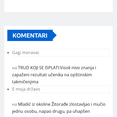
KOMENTARI
Gagi moravac
на
TRUD KOJI SE ISPLATI:Visok nivo znanja i
zapaženi rezultati učenika na opštinskim
takmičenjima
E moja državo
на
Mladić iz okoline Žitorađe zlostavljao i mučio
jednu osobu, napao drugu, pa uhapšen