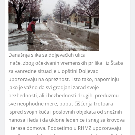
Današnja slika sa doljevačkih ulica
Inače, zbog očekivanih vremenskih prilika i iz Štaba
za vanredne situacije u opštini Doljevac
upozoravaju na opreznost. Isto tako, napominju
jako je važno da svi gradjani zarad svoje
bezbednosti, ali i bezbednosti drugih preduzmu
sve neophodne mere, poput čišćenja trotoara
ispred svojih kuća i poslovnih objekata od snežnih
nanosa i leda i da uklone ledenice i sneg sa krovova
i terasa domova. Podsetimo u RHMZ upozoravaju