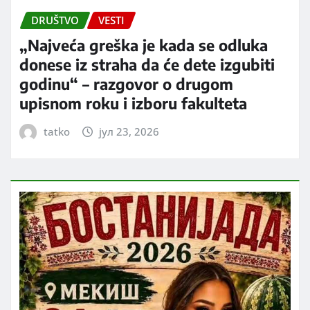
DRUŠTVO
VESTI
„Najveća greška je kada se odluka
donese iz straha da će dete izgubiti
godinu“ – razgovor o drugom
upisnom roku i izboru fakulteta
tatko
јул 23, 2026