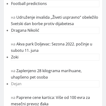
Football predictions
на
Udruženje invalida „Živeti uspravno“ obeležilo
Svetski dan borbe protiv dijabetesa
Dragana Nikolić
на
Akva park Doljevac: Sezona 2022. počinje u
subotu 11. juna
Zoki
на
Zaplenjeno 28 kilograma marihuane,
uhapšeno pet osoba
Dejan
на
Paprene cene kartica: Više od 100 evra za
mesečni prevoz đaka