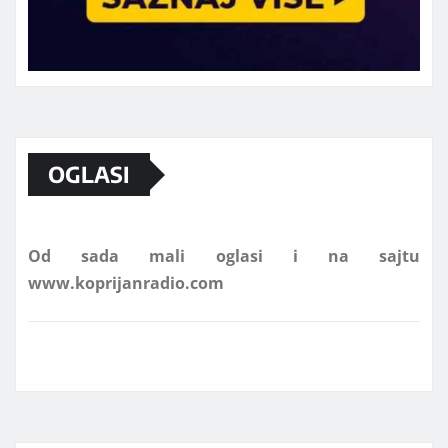
Marketing telefon 062 463 002
OGLASI
Od sada mali oglasi i na sajtu
www.koprijanradio.com