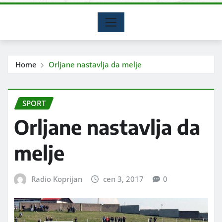
Home
Orljane nastavlja da melje
SPORT
Orljane nastavlja da
melje
Radio Koprijan
сеп 3, 2017
0