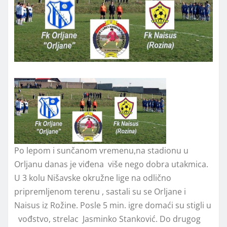
Po lepom i sunčanom vremenu,na stadionu u
Orljanu danas je viđena više nego dobra utakmica.
U 3 kolu Nišavske okružne lige na odlično
pripremljenom terenu , sastali su se Orljane i
Naisus iz Rožine. Posle 5 min. igre domaći su stigli u
vođstvo, strelac Jasminko Stanković. Do drugog