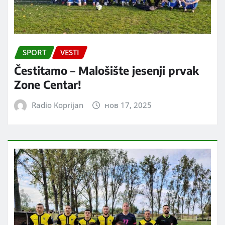
SPORT
VESTI
Čestitamo – Malošište jesenji prvak
Zone Centar!
Radio Koprijan
нов 17, 2025