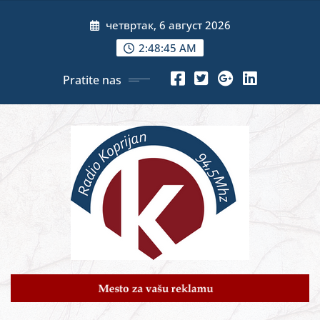
Skip
четвртак, 6 август 2026
to
content
2:48:47 AM
Pratite nas