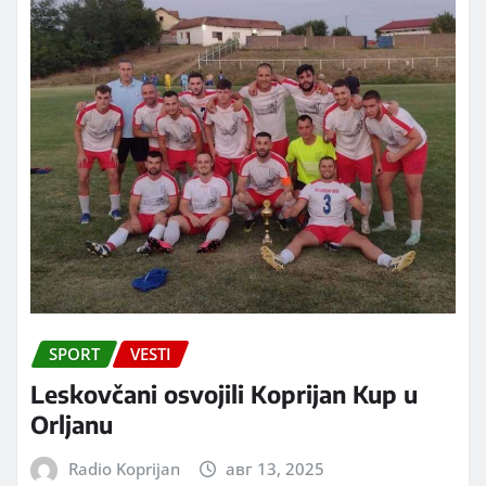
SPORT
VESTI
Leskovčani osvojili Koprijan Kup u
Orljanu
Radio Koprijan
авг 13, 2025