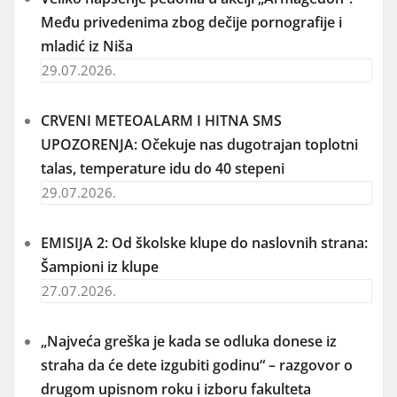
Među privedenima zbog dečije pornografije i
mladić iz Niša
29.07.2026.
CRVENI METEOALARM I HITNA SMS
UPOZORENJA: Očekuje nas dugotrajan toplotni
talas, temperature idu do 40 stepeni
29.07.2026.
EMISIJA 2: Od školske klupe do naslovnih strana:
Šampioni iz klupe
27.07.2026.
„Najveća greška je kada se odluka donese iz
straha da će dete izgubiti godinu“ – razgovor o
drugom upisnom roku i izboru fakulteta