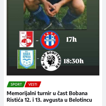
SPORT
VESTI
Memorijalni turnir u čast Bobana
Ristića 12. i 13. avgusta u Belotincu