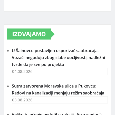
IZDVAJAMO
U Šainovcu postavljen usporivač saobraćaja:
Vozači negoduju zbog slabe uočljivosti, nadležni
tvrde da je sve po projektu
04.08.2026.
Sutra zatvorena Moravska ulica u Pukovcu:
Radovi na kanalizaciji menjaju režim saobraćaja
03.08.2026.
Veliko hapšenje pedofila u akciji „Armagedon“: