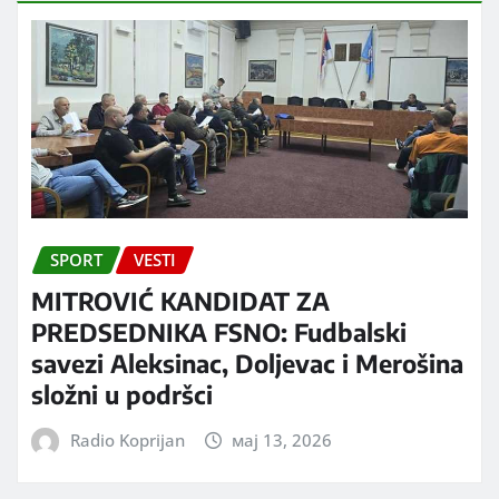
SPORT
VESTI
MITROVIĆ KANDIDAT ZA
PREDSEDNIKA FSNO: Fudbalski
savezi Aleksinac, Doljevac i Merošina
složni u podršci
Radio Koprijan
мај 13, 2026