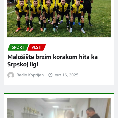
SPORT
VESTI
Malošište brzim korakom hita ka
Srpskoj ligi
Radio Koprijan
окт 16, 2025