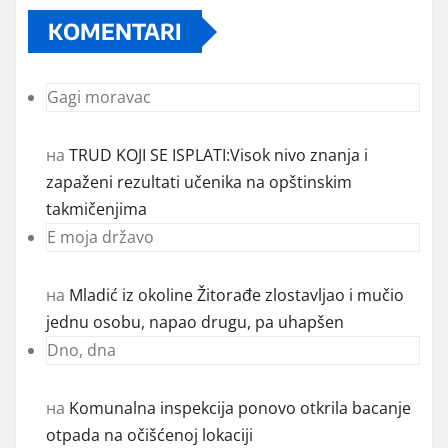
KOMENTARI
Gagi moravac
на
TRUD KOJI SE ISPLATI:Visok nivo znanja i
zapaženi rezultati učenika na opštinskim
takmičenjima
E moja državo
на
Mladić iz okoline Žitorađe zlostavljao i mučio
jednu osobu, napao drugu, pa uhapšen
Dno, dna
на
Komunalna inspekcija ponovo otkrila bacanje
otpada na očišćenoj lokaciji