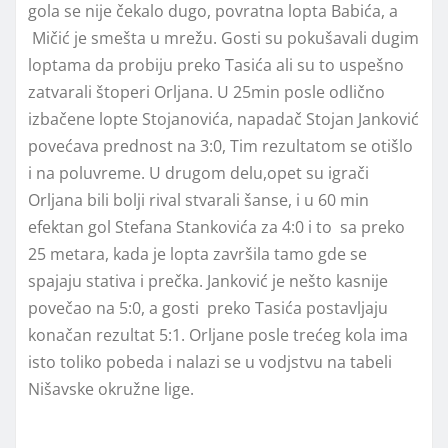
gola se nije čekalo dugo, povratna lopta Babića, a
Mičić je smešta u mrežu. Gosti su pokušavali dugim
loptama da probiju preko Tasića ali su to uspešno
zatvarali štoperi Orljana. U 25min posle odlično
izbačene lopte Stojanovića, napadač Stojan Janković
povećava prednost na 3:0, Tim rezultatom se otišlo
i na poluvreme. U drugom delu,opet su igrači
Orljana bili bolji rival stvarali šanse, i u 60 min
efektan gol Stefana Stankovića za 4:0 i to sa preko
25 metara, kada je lopta završila tamo gde se
spajaju stativa i prečka. Janković je nešto kasnije
povečao na 5:0, a gosti preko Tasića postavljaju
konačan rezultat 5:1. Orljane posle trećeg kola ima
isto toliko pobeda i nalazi se u vodjstvu na tabeli
Nišavske okružne lige.