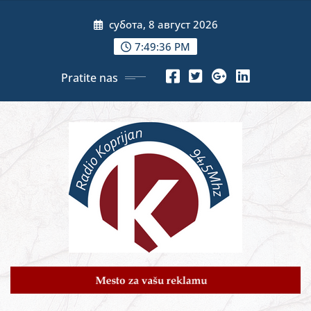
Skip
субота, 8 август 2026
to
content
7:49:38 PM
Pratite nas