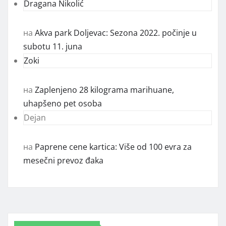
Dragana Nikolić
на
Akva park Doljevac: Sezona 2022. počinje u
subotu 11. juna
Zoki
на
Zaplenjeno 28 kilograma marihuane,
uhapšeno pet osoba
Dejan
на
Paprene cene kartica: Više od 100 evra za
mesečni prevoz đaka