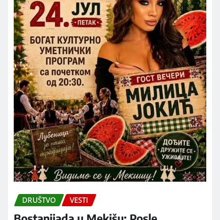
DRUŠTVO
VESTI
Bostanijada u Mekišu: Posle