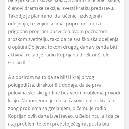
biće presečen slavski kolač, a zatim će učenici škole,
članovi dramske sekcije, izvesti kratku predstavu.
Takodje je planirano da učenici izdvojenih
odeljenja, u svojim selima, pripreme i održe
prigodan program posvećen ovom poznatom
srpskom svetitelju, tako da će sva školska odeljenja
u opštini Doljevac tokom drugog dana vikenda biti
aktivna, rekao je radio Koprijanu direktor škole
Goran Ilić.
A s obzirom na to da se bliži i kraj prvog
polugodišta, direktor Ilić dodaje, da se prva
polovina školske godine bez većih problema privodi
kraju. Napomenuo je, da su časovi i dalje skraćeni,
zbog problema sa grejanjem, o čemu je radio
Koprijan ovih dana izveštavao, u Belotincu, ali da će
i taj problem tokom predstojećeg raspusta biti