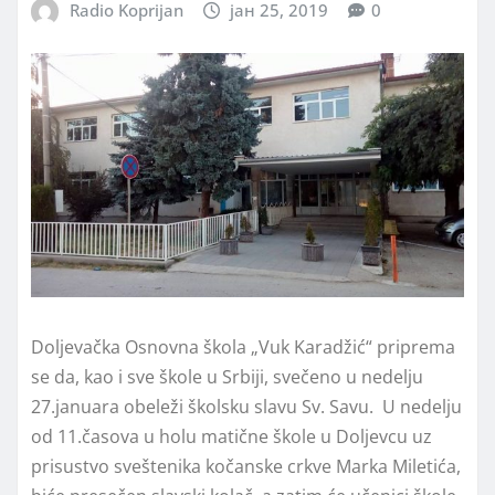
Radio Koprijan
јан 25, 2019
0
Doljevačka Osnovna škola „Vuk Karadžić“ priprema
se da, kao i sve škole u Srbiji, svečeno u nedelju
27.januara obeleži školsku slavu Sv. Savu. U nedelju
od 11.časova u holu matične škole u Doljevcu uz
prisustvo sveštenika kočanske crkve Marka Miletića,