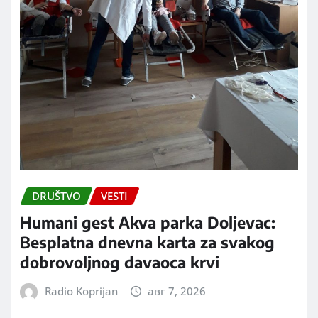
DRUŠTVO
VESTI
Humani gest Akva parka Doljevac:
Besplatna dnevna karta za svakog
dobrovoljnog davaoca krvi
Radio Koprijan
авг 7, 2026