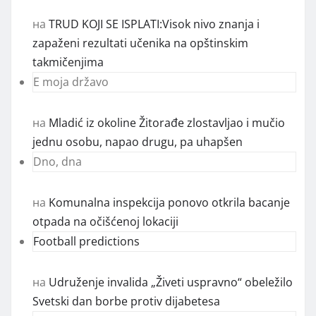
на
TRUD KOJI SE ISPLATI:Visok nivo znanja i
zapaženi rezultati učenika na opštinskim
takmičenjima
E moja državo
на
Mladić iz okoline Žitorađe zlostavljao i mučio
jednu osobu, napao drugu, pa uhapšen
Dno, dna
на
Komunalna inspekcija ponovo otkrila bacanje
otpada na očišćenoj lokaciji
Football predictions
на
Udruženje invalida „Živeti uspravno“ obeležilo
Svetski dan borbe protiv dijabetesa