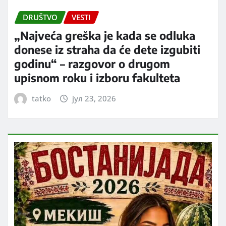
DRUŠTVO
VESTI
„Najveća greška je kada se odluka
donese iz straha da će dete izgubiti
godinu“ – razgovor o drugom
upisnom roku i izboru fakulteta
tatko
јул 23, 2026