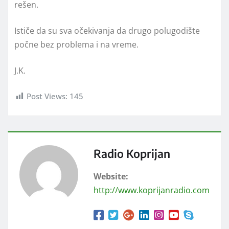
rešen.
Ističe da su sva očekivanja da drugo polugodište
počne bez problema i na vreme.
J.K.
Post Views:
145
Radio Koprijan
Website:
http://www.koprijanradio.com