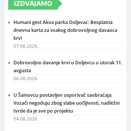
IZDVAJAMO
Humani gest Akva parka Doljevac: Besplatna
dnevna karta za svakog dobrovoljnog davaoca
krvi
07.08.2026.
Dobrovoljno davanje krvi u Doljevcu u utorak 11.
avgusta
06.08.2026.
U Šainovcu postavljen usporivač saobraćaja:
Vozači negoduju zbog slabe uočljivosti, nadležni
tvrde da je sve po projektu
04.08.2026.