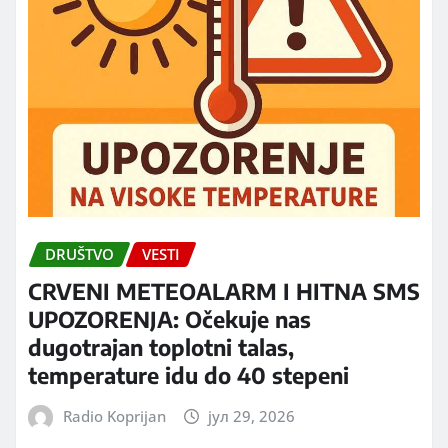
DRUŠTVO
VESTI
CRVENI METEOALARM I HITNA SMS
UPOZORENJA: Očekuje nas
dugotrajan toplotni talas,
temperature idu do 40 stepeni
Radio Koprijan
јул 29, 2026