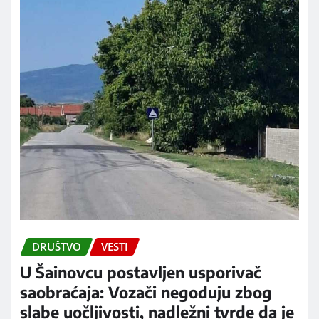
DRUŠTVO
VESTI
U Šainovcu postavljen usporivač
saobraćaja: Vozači negoduju zbog
slabe uočljivosti, nadležni tvrde da je