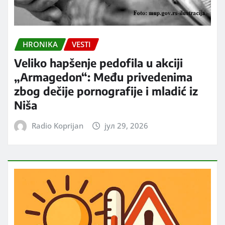
HRONIKA
VESTI
Veliko hapšenje pedofila u akciji
„Armagedon“: Među privedenima
zbog dečije pornografije i mladić iz
Niša
Radio Koprijan
јул 29, 2026