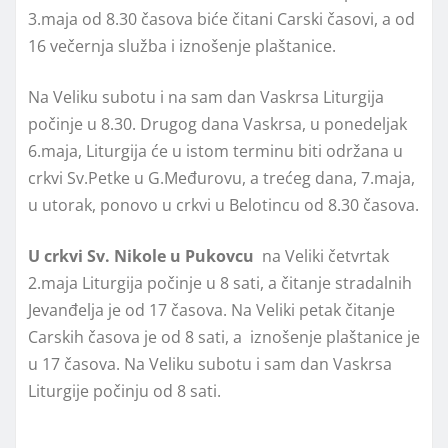
3.maja od 8.30 časova biće čitani Carski časovi, a od
16 večernja služba i iznošenje plaštanice.
Na Veliku subotu i na sam dan Vaskrsa Liturgija
počinje u 8.30. Drugog dana Vaskrsa, u ponedeljak
6.maja, Liturgija će u istom terminu biti održana u
crkvi Sv.Petke u G.Međurovu, a trećeg dana, 7.maja,
u utorak, ponovo u crkvi u Belotincu od 8.30 časova.
U crkvi Sv. Nikole u Pukovcu
na Veliki četvrtak
2.maja Liturgija počinje u 8 sati, a čitanje stradalnih
Jevanđelja je od 17 časova. Na Veliki petak čitanje
Carskih časova je od 8 sati, a iznošenje plaštanice je
u 17 časova. Na Veliku subotu i sam dan Vaskrsa
Liturgije počinju od 8 sati.