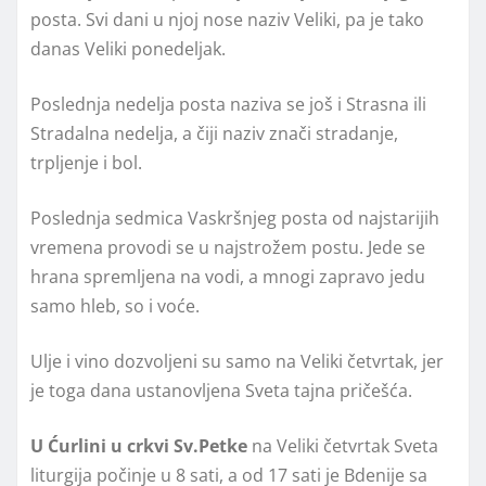
posta. Svi dani u njoj nose naziv Veliki, pa je tako
danas Veliki ponedeljak.
Poslednja nedelja posta naziva se još i Strasna ili
Stradalna nedelja, a čiji naziv znači stradanje,
trpljenje i bol.
Poslednja sedmica Vaskršnjeg posta od najstarijih
vremena provodi se u najstrožem postu. Jede se
hrana spremljena na vodi, a mnogi zapravo jedu
samo hleb, so i voće.
Ulje i vino dozvoljeni su samo na Veliki četvrtak, jer
je toga dana ustanovljena Sveta tajna pričešća.
U Ćurlini u crkvi Sv.Petke
na Veliki četvrtak Sveta
liturgija počinje u 8 sati, a od 17 sati je Bdenije sa