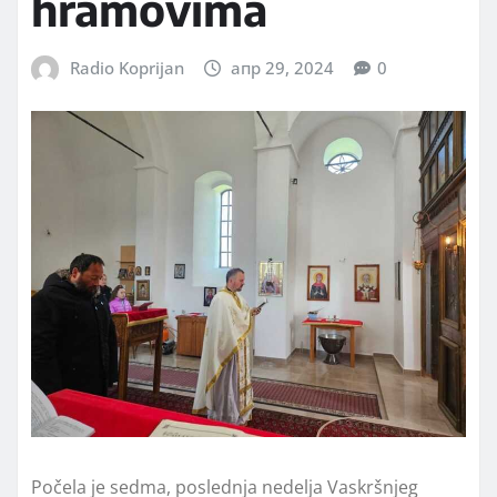
hramovima
Radio Koprijan
апр 29, 2024
0
Počela je sedma, poslednja nedelja Vaskršnjeg