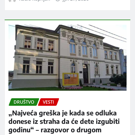
DRUŠTVO
VESTI
„Najveća greška je kada se odluka
donese iz straha da će dete izgubiti
godinu“ – razgovor o drugom