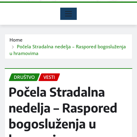
Home
Počela Stradalna nedelja – Raspored bogosluženja
u hramovima
DRUŠTVO
VESTI
Počela Stradalna
nedelja – Raspored
bogosluženja u