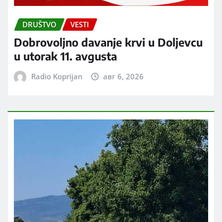
DRUŠTVO
VESTI
Dobrovoljno davanje krvi u Doljevcu
u utorak 11. avgusta
Radio Koprijan
авг 6, 2026