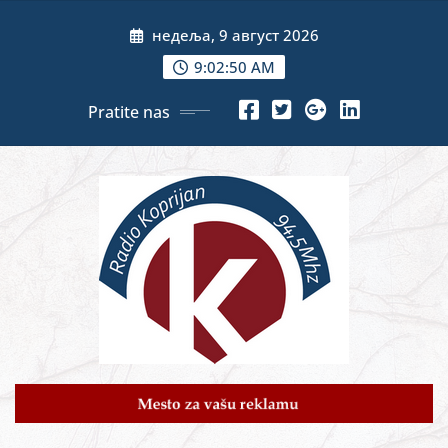
Skip
недеља, 9 август 2026
to
content
9:02:51 AM
Pratite nas