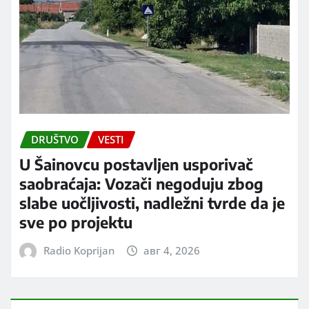
DRUŠTVO
VESTI
U Šainovcu postavljen usporivač
saobraćaja: Vozači negoduju zbog
slabe uočljivosti, nadležni tvrde da je
sve po projektu
Radio Koprijan
авг 4, 2026