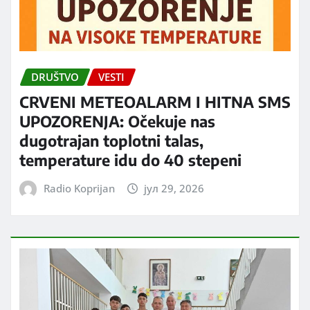
DRUŠTVO
VESTI
CRVENI METEOALARM I HITNA SMS
UPOZORENJA: Očekuje nas
dugotrajan toplotni talas,
temperature idu do 40 stepeni
Radio Koprijan
јул 29, 2026