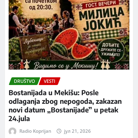
DRUŠTVO
VESTI
Bostanijada u Mekišu: Posle
odlaganja zbog nepogoda, zakazan
novi datum „Bostanijade” u petak
24.jula
Radio Koprijan
јул 21, 2026