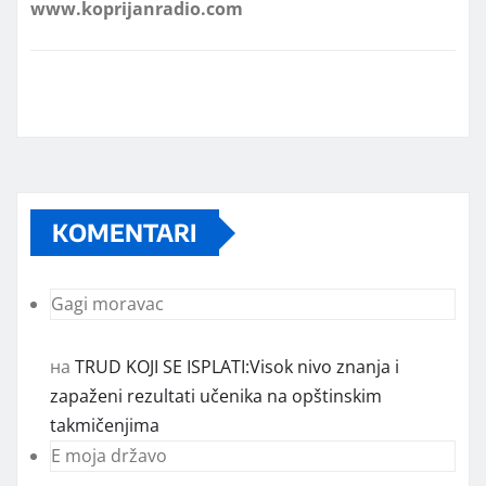
KOMENTARI
Gagi moravac
на
TRUD KOJI SE ISPLATI:Visok nivo znanja i
zapaženi rezultati učenika na opštinskim
takmičenjima
E moja državo