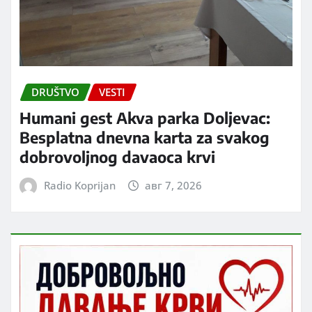
DRUŠTVO
VESTI
Humani gest Akva parka Doljevac:
Besplatna dnevna karta za svakog
dobrovoljnog davaoca krvi
Radio Koprijan
авг 7, 2026