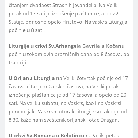
čitanjem dvadaest Strasnih Jevanđelja. Na Veliki
petak od 17 sati je iznošenje plaštanice, a od 22
Statije, odnosno opelo Hristovo. Na vaskrs Liturgija
počinje u 8 sati.
Liturgije u crkvi Sv.Arhangela Gavrila u Kočanu
počinju tokom ovih prazničnih dana od 8 časova, po
tradiciji.
U Orljanu Liturgija n
a Veliki četvrtak počinje od 17
časova čitanjem Carskih časova, na Veliki petak
iznošenje plaštanice je od 17 časova, a opelo od 20
sati. Na veliku subotu, na Vaskrs, kao i na Vaskrsi
ponedeljak i Vaskrsni utorak Liturgije su takodje od
8.30, kaže nam sveštenik orljanski, otac Dragan.
U crkvi Sv.Romana u Belotincu
na Veliki petak