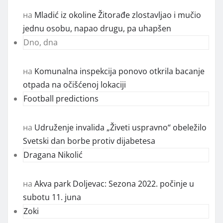
на
Mladić iz okoline Žitorađe zlostavljao i mučio
jednu osobu, napao drugu, pa uhapšen
Dno, dna
на
Komunalna inspekcija ponovo otkrila bacanje
otpada na očišćenoj lokaciji
Football predictions
на
Udruženje invalida „Živeti uspravno“ obeležilo
Svetski dan borbe protiv dijabetesa
Dragana Nikolić
на
Akva park Doljevac: Sezona 2022. počinje u
subotu 11. juna
Zoki