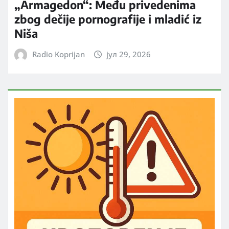
„Armagedon“: Među privedenima
zbog dečije pornografije i mladić iz
Niša
Radio Koprijan
јул 29, 2026