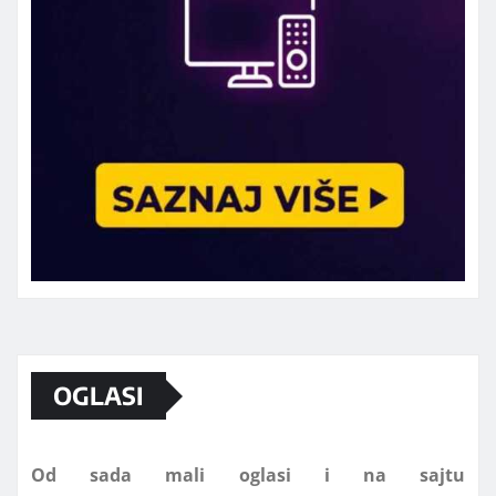
Marketing telefon 062 463 002
OGLASI
Od sada mali oglasi i na sajtu
www.koprijanradio.com