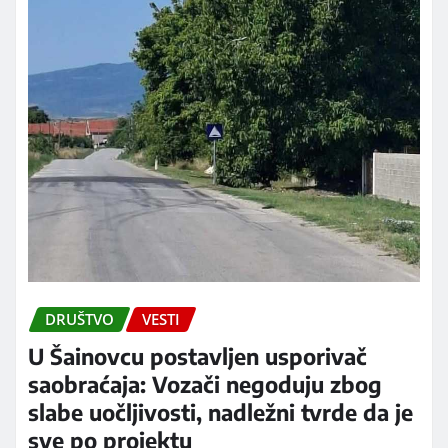
DRUŠTVO
VESTI
U Šainovcu postavljen usporivač
saobraćaja: Vozači negoduju zbog
slabe uočljivosti, nadležni tvrde da je
sve po projektu