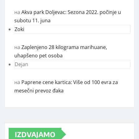
на
Akva park Doljevac: Sezona 2022. počinje u
subotu 11. juna
Zoki
на
Zaplenjeno 28 kilograma marihuane,
uhapšeno pet osoba
Dejan
на
Paprene cene kartica: Više od 100 evra za
mesečni prevoz đaka
IZDVAJAMO