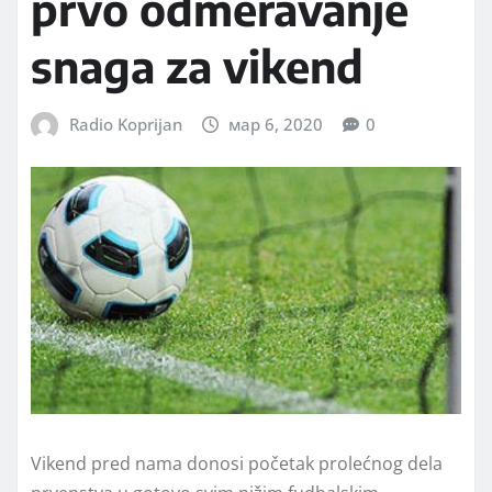
prvo odmeravanje
snaga za vikend
Radio Koprijan
мар 6, 2020
0
Vikend pred nama donosi početak prolećnog dela