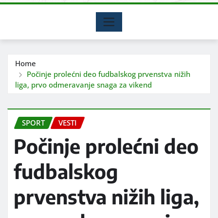
Home
Počinje prolećni deo fudbalskog prvenstva nižih
liga, prvo odmeravanje snaga za vikend
SPORT
VESTI
Počinje prolećni deo
fudbalskog
prvenstva nižih liga,