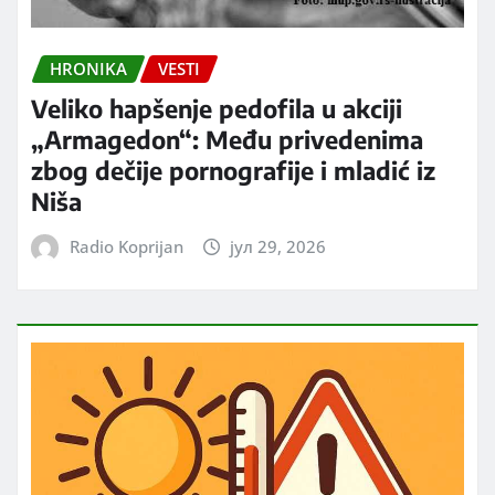
HRONIKA
VESTI
Veliko hapšenje pedofila u akciji
„Armagedon“: Među privedenima
zbog dečije pornografije i mladić iz
Niša
Radio Koprijan
јул 29, 2026