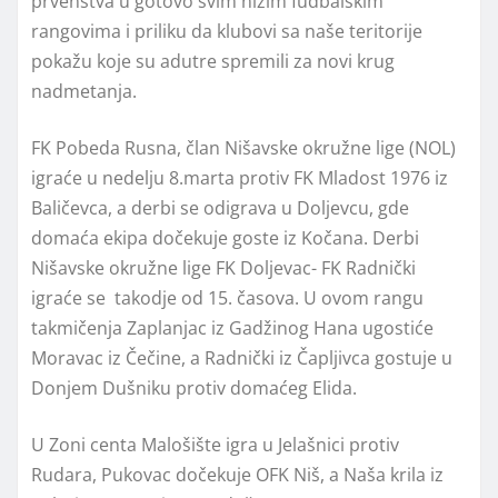
prvenstva u gotovo svim nižim fudbalskim
rangovima i priliku da klubovi sa naše teritorije
pokažu koje su adutre spremili za novi krug
nadmetanja.
FK Pobeda Rusna, član Nišavske okružne lige (NOL)
igraće u nedelju 8.marta protiv FK Mladost 1976 iz
Baličevca, a derbi se odigrava u Doljevcu, gde
domaća ekipa dočekuje goste iz Kočana. Derbi
Nišavske okružne lige FK Doljevac- FK Radnički
igraće se takodje od 15. časova. U ovom rangu
takmičenja Zaplanjac iz Gadžinog Hana ugostiće
Moravac iz Čečine, a Radnički iz Čapljivca gostuje u
Donjem Dušniku protiv domaćeg Elida.
U Zoni centa Malošište igra u Jelašnici protiv
Rudara, Pukovac dočekuje OFK Niš, a Naša krila iz