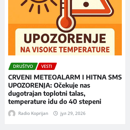
DRUŠTVO
VESTI
CRVENI METEOALARM I HITNA SMS
UPOZORENJA: Očekuje nas
dugotrajan toplotni talas,
temperature idu do 40 stepeni
Radio Koprijan
јул 29, 2026