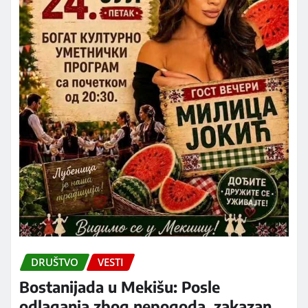
DRUŠTVO
VESTI
Bostanijada u Mekišu: Posle
odlaganja zbog nepogoda, zakazan