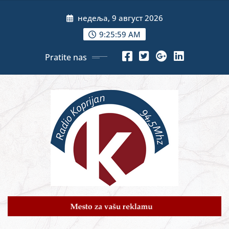
Skip
недеља, 9 август 2026
to
content
9:26:01 AM
Pratite nas