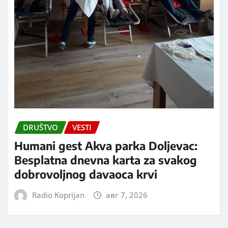
DRUŠTVO
VESTI
Humani gest Akva parka Doljevac:
Besplatna dnevna karta za svakog
dobrovoljnog davaoca krvi
Radio Koprijan
авг 7, 2026