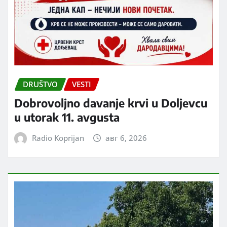
DRUŠTVO
VESTI
Dobrovoljno davanje krvi u Doljevcu
u utorak 11. avgusta
Radio Koprijan
авг 6, 2026