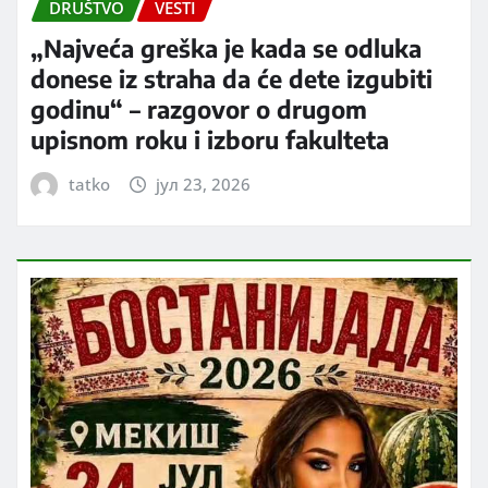
DRUŠTVO
VESTI
„Najveća greška je kada se odluka
donese iz straha da će dete izgubiti
godinu“ – razgovor o drugom
upisnom roku i izboru fakulteta
tatko
јул 23, 2026