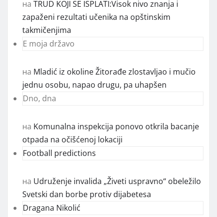
на
TRUD KOJI SE ISPLATI:Visok nivo znanja i
zapaženi rezultati učenika na opštinskim
takmičenjima
E moja državo
на
Mladić iz okoline Žitorađe zlostavljao i mučio
jednu osobu, napao drugu, pa uhapšen
Dno, dna
на
Komunalna inspekcija ponovo otkrila bacanje
otpada na očišćenoj lokaciji
Football predictions
на
Udruženje invalida „Živeti uspravno“ obeležilo
Svetski dan borbe protiv dijabetesa
Dragana Nikolić