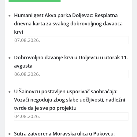
Humani gest Akva parka Doljevac: Besplatna
dnevna karta za svakog dobrovoljnog davaoca
krvi
07.08.2026.
Dobrovoljno davanje krvi u Doljevcu u utorak 11.
avgusta
06.08.2026.
U Šainovcu postavljen usporivač saobraćaja:
Vozači negoduju zbog slabe uočljivosti, nadležni
tvrde da je sve po projektu
04.08.2026.
Sutra zatvorena Moravska ulica u Pukovcu: