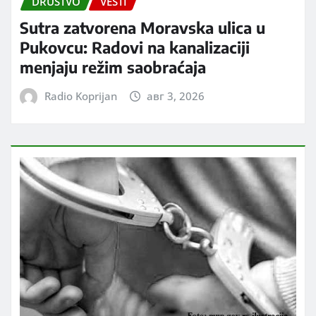
DRUŠTVO
VESTI
Sutra zatvorena Moravska ulica u
Pukovcu: Radovi na kanalizaciji
menjaju režim saobraćaja
Radio Koprijan
авг 3, 2026