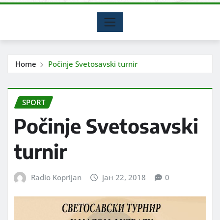
Home
Počinje Svetosavski turnir
SPORT
Počinje Svetosavski
turnir
Radio Koprijan
јан 22, 2018
0