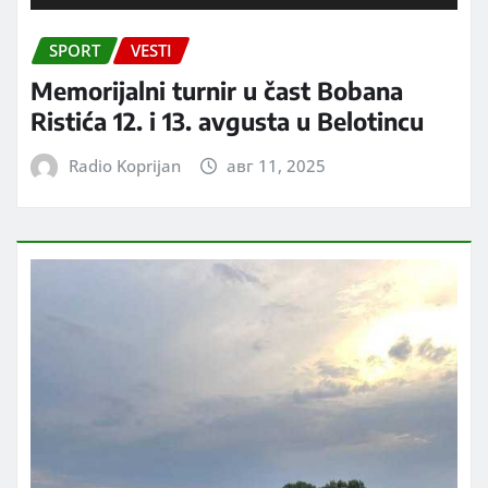
SPORT
VESTI
Memorijalni turnir u čast Bobana
Ristića 12. i 13. avgusta u Belotincu
Radio Koprijan
авг 11, 2025