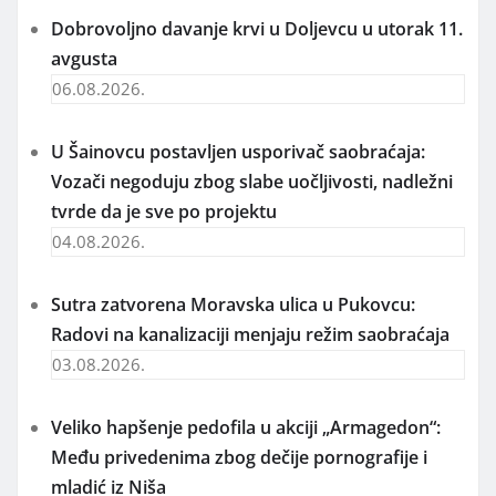
Dobrovoljno davanje krvi u Doljevcu u utorak 11.
avgusta
06.08.2026.
U Šainovcu postavljen usporivač saobraćaja:
Vozači negoduju zbog slabe uočljivosti, nadležni
tvrde da je sve po projektu
04.08.2026.
Sutra zatvorena Moravska ulica u Pukovcu:
Radovi na kanalizaciji menjaju režim saobraćaja
03.08.2026.
Veliko hapšenje pedofila u akciji „Armagedon“:
Među privedenima zbog dečije pornografije i
mladić iz Niša