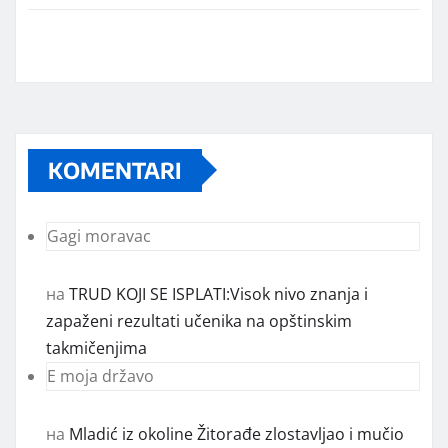
KOMENTARI
Gagi moravac
на
TRUD KOJI SE ISPLATI:Visok nivo znanja i
zapaženi rezultati učenika na opštinskim
takmičenjima
E moja državo
на
Mladić iz okoline Žitorađe zlostavljao i mučio