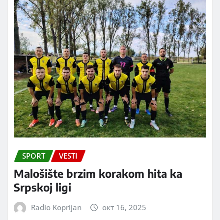
SPORT
VESTI
Malošište brzim korakom hita ka
Srpskoj ligi
Radio Koprijan
окт 16, 2025