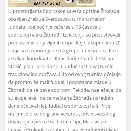
U prostorijama Sportskog saveza opštine Žitorađa
obavljen žreb za Svetosavski turnir u malom
fudbalu ,koji počinje večeras u 18 časova u
sportskoj hali u Žitorađi. Izvlačenju su prisustvovali
predstavnici prijavljenih ekipa, kojih ukupno ima 20,
i koje su rasporedjene u 4 grupe po 5 timova. Kako
je rekao koordinator Kancelarije za mlade Milan
Stošić, planira se da se u budućnosti ovaj turnir
tradicionalno održava, i da od ovog turnira očekuje
da promoviše mali fudbal, i podstakne mlade u
Žitorađi da se bave sportom. Takođe, naglašava, da
su ekipe jake i da će meštane Žitorađe narednih
dana očekivati lep fudbal u sportskoj hali. Prve
utakmice biće odigrane večeras , posle svečanog
otvaranja a prvi će na teren ekipe Malošište i
Jugovići Prokuplje a zatim će snage odmeriti ekipa