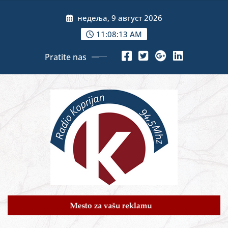
Skip
недеља, 9 август 2026
to
content
11:08:14 AM
Pratite nas