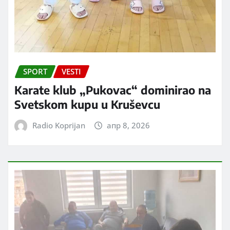
SPORT
VESTI
Karate klub „Pukovac“ dominirao na
Svetskom kupu u Kruševcu
Radio Koprijan
апр 8, 2026