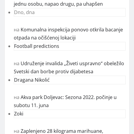
jednu osobu, napao drugu, pa uhapšen
Dno, dna
на
Komunalna inspekcija ponovo otkrila bacanje
otpada na očišćenoj lokaciji
Football predictions
на
Udruženje invalida „Živeti uspravno“ obeležilo
Svetski dan borbe protiv dijabetesa
Dragana Nikolić
на
Akva park Doljevac: Sezona 2022. počinje u
subotu 11. juna
Zoki
на
Zaplenjeno 28 kilograma marihuane,