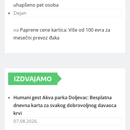
uhapšeno pet osoba
Dejan
на
Paprene cene kartica: Više od 100 evra za
mesečni prevoz đaka
IZDVAJAMO
Humani gest Akva parka Doljevac: Besplatna
dnevna karta za svakog dobrovoljnog davaoca
krvi
07.08.2026.