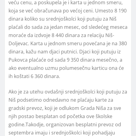
veću cenu, a poskupela je i karta u jednom smeru,
koja se već obračunava po većoj ceni. Umesto 8 190
dinara koliko su srednjoškolci koji putuju za Niš
plaćali do sada za jedan mesec, od sledećeg meseca
moraće da izdvoje 8 440 dinara za relaciju Niš-
Doljevac. Karta u jednom smeru povećana je na 380
dinara, kažu nam djaci putnici. Djaci koji putuju iz
Pukovca plaćaće od sada 9 350 dinara mesečno, a
ako eventualno uzmu polumesečnu karticu ona će
ih koštati 6 360 dinara.
Ako je za utehu ovdašnji srednjoškolci koji putuju za
Niš podsetimo odnedavno ne plaćaju karte za
gradski prevoz, koji je odlukom Grada Niša za sve
njih postao besplatan od početka ove školske
godine.Takodje, organizovan besplatni prevoz od
septembra imaju i srednjoškolci koji pohadjaju