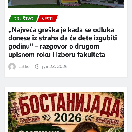
DRUŠTVO
VESTI
„Najveća greška je kada se odluka
donese iz straha da će dete izgubiti
godinu“ – razgovor o drugom
upisnom roku i izboru fakulteta
tatko
јул 23, 2026