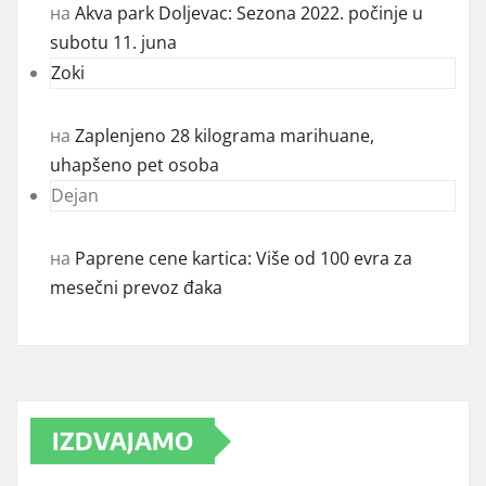
на
Akva park Doljevac: Sezona 2022. počinje u
subotu 11. juna
Zoki
на
Zaplenjeno 28 kilograma marihuane,
uhapšeno pet osoba
Dejan
на
Paprene cene kartica: Više od 100 evra za
mesečni prevoz đaka
IZDVAJAMO