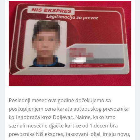
Poslednji mesec ove godine dočekujemo sa
poskupljenjem cena karata autobuskog prevoznika
koji saobraća kroz Doljevac. Naime, kako smo
saznali mesečne djačke kartice od 1.decembra
prevoznika Niš ekspres, takozvani lokal, imaju novu,