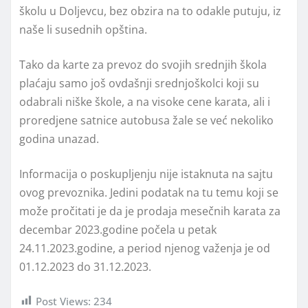
školu u Doljevcu, bez obzira na to odakle putuju, iz
naše li susednih opština.
Tako da karte za prevoz do svojih srednjih škola
plaćaju samo još ovdašnji srednjoškolci koji su
odabrali niške škole, a na visoke cene karata, ali i
proredjene satnice autobusa žale se već nekoliko
godina unazad.
Informacija o poskupljenju nije istaknuta na sajtu
ovog prevoznika. Jedini podatak na tu temu koji se
može pročitati je da je prodaja mesečnih karata za
decembar 2023.godine počela u petak
24.11.2023.godine, a period njenog važenja je od
01.12.2023 do 31.12.2023.
Post Views:
234