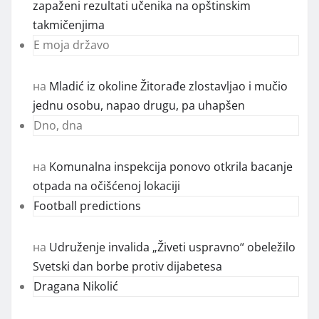
zapaženi rezultati učenika na opštinskim
takmičenjima
E moja državo
на
Mladić iz okoline Žitorađe zlostavljao i mučio
jednu osobu, napao drugu, pa uhapšen
Dno, dna
на
Komunalna inspekcija ponovo otkrila bacanje
otpada na očišćenoj lokaciji
Football predictions
на
Udruženje invalida „Živeti uspravno“ obeležilo
Svetski dan borbe protiv dijabetesa
Dragana Nikolić