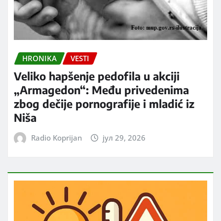
HRONIKA
VESTI
Veliko hapšenje pedofila u akciji
„Armagedon“: Među privedenima
zbog dečije pornografije i mladić iz
Niša
Radio Koprijan
јул 29, 2026