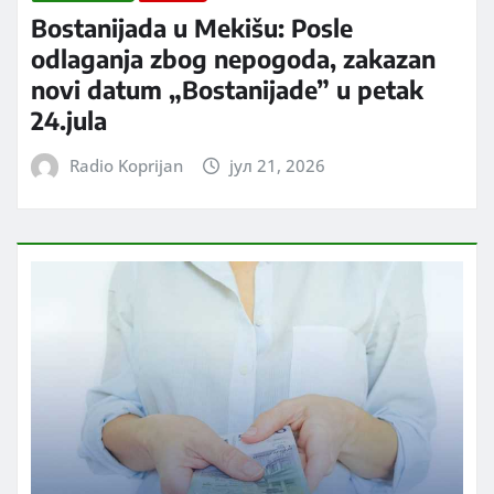
Bostanijada u Mekišu: Posle
odlaganja zbog nepogoda, zakazan
novi datum „Bostanijade” u petak
24.jula
Radio Koprijan
јул 21, 2026