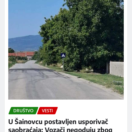
DRUŠTVO
VESTI
U Šainovcu postavljen usporivač
saobraćaja: Vozači negoduju zbog