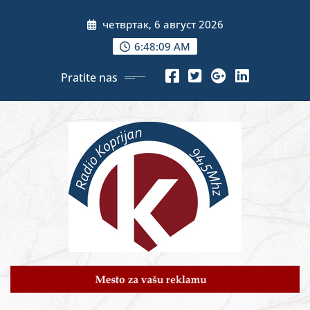
Skip
четвртак, 6 август 2026
to
content
6:48:11 AM
Pratite nas