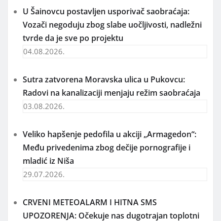
U Šainovcu postavljen usporivač saobraćaja:
Vozači negoduju zbog slabe uočljivosti, nadležni
tvrde da je sve po projektu
04.08.2026.
Sutra zatvorena Moravska ulica u Pukovcu:
Radovi na kanalizaciji menjaju režim saobraćaja
03.08.2026.
Veliko hapšenje pedofila u akciji „Armagedon“:
Među privedenima zbog dečije pornografije i
mladić iz Niša
29.07.2026.
CRVENI METEOALARM I HITNA SMS
UPOZORENJA: Očekuje nas dugotrajan toplotni