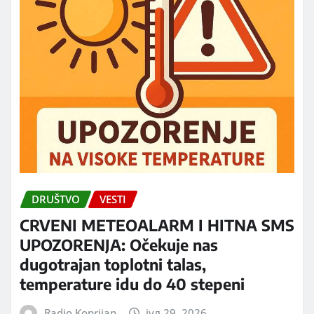
DRUŠTVO
VESTI
CRVENI METEOALARM I HITNA SMS
UPOZORENJA: Očekuje nas
dugotrajan toplotni talas,
temperature idu do 40 stepeni
Radio Koprijan
јул 29, 2026