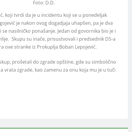
Foto: D.D.
, koji tvrdi da je u incidentu koji se u ponedeljak
agojević je nakon ovog dogadjaja uhapšen, pa je dva
i se nasilničko ponašanje. Jedan od govornika bio je i
ije. Skupu su inače, prisustvovali i predsednik DS-a
a ove stranke iz Prokuplja Boban Lepojević.
 skup, prošetali do zgrade opštine, gde su simbolično
za vrata zgrade, kao zamenu za onu koja mu je u tuči