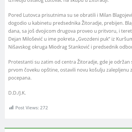
Pored Lutovca prisutnima su se obratili i Milan Blagojević
dogodio u kabinetu predsednika Žitoradje, prebijen. Bl
dana, sa još dvojicom drugova proveo u pritvoru, i teret
Dejan Milošević u ime pokreta „Gvozdeni puk“ iz Kuršuml
Nišavskog okruga Miodrag Stanković i predsednik odbor
Protestanti su zatim od centra Žitoradje, gde je održan
prvom čoveku opštine, ostavili novu košulju zalepljenu 
pocepana.
D.D./J.K.
Post Views:
272