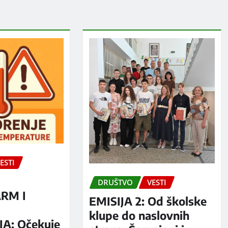
ESTI
DRUŠTVO
VESTI
RM I
EMISIJA 2: Od školske
S
klupe do naslovnih
A: Očekuje