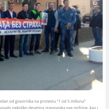
edan od govornika na protestu “1 od 5 miliona”
ovalo nekoliko desetina stanovnika ove opštine, kao i