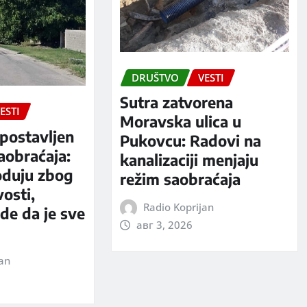
DRUŠTVO
VESTI
Sutra zatvorena
ESTI
Moravska ulica u
postavljen
Pukovcu: Radovi na
aobraćaja:
kanalizaciji menjaju
oduju zbog
režim saobraćaja
vosti,
Radio Koprijan
rde da je sve
авг 3, 2026
jan