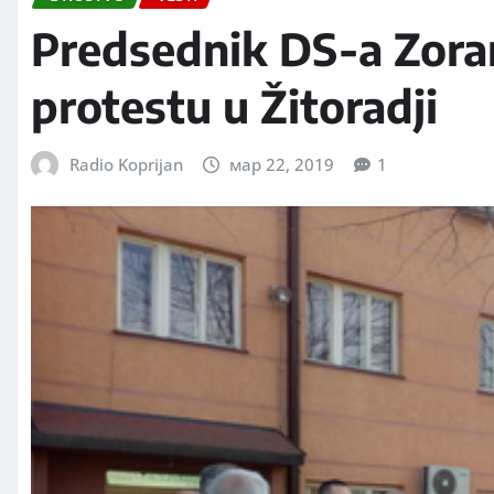
Predsednik DS-a Zora
protestu u Žitoradji
Radio Koprijan
мар 22, 2019
1