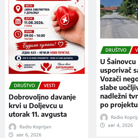
DRUŠTVO
V
U Šainovcu 
usporivač s
Vozači neg
DRUŠTVO
VESTI
slabe uočlji
nadležni tv
Dobrovoljno davanje
po projektu
krvi u Doljevcu u
utorak 11. avgusta
Radio Kopri
авг 4, 2026
Radio Koprijan
авг 6, 2026