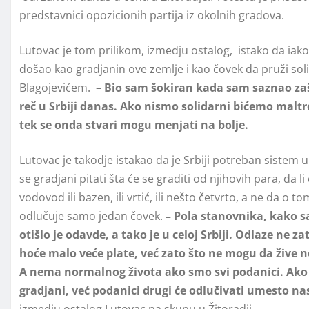
predstavnici opozicionih partija iz okolnih gradova.
Lutovac je tom prilikom, izmedju ostalog, istako da iako
došao kao gradjanin ove zemlje i kao čovek da pruži soli
Blagojevićem. –
Bio sam šokiran kada sam saznao zašt
reč u Srbiji danas. Ako nismo solidarni bićemo maltre
tek se onda stvari mogu menjati na bolje.
Lutovac je takodje istakao da je Srbiji potreban sistem 
se gradjani pitati šta će se graditi od njihovih para, da li 
vodovod ili bazen, ili vrtić, ili nešto četvrto, a ne da o t
odlučuje samo jedan čovek.
– Pola stanovnika, kako 
otišlo je odavde, a tako je u celoj Srbiji. Odlaze ne za
hoće malo veće plate, već zato što ne mogu da žive 
A nema normalnog života ako smo svi podanici. Ak
gradjani, već podanici drugi će odlučivati umesto na
izmedju ostalog Lutovac na skupu u Žitoradji.