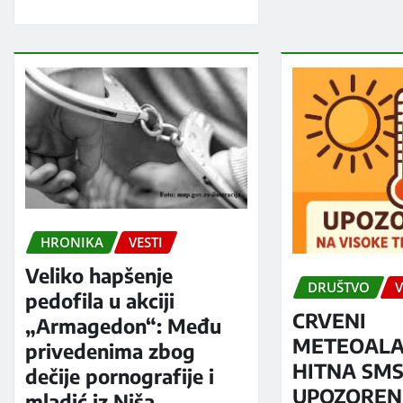
HRONIKA
VESTI
Veliko hapšenje
DRUŠTVO
V
pedofila u akciji
CRVENI
„Armagedon“: Među
METEOALA
privedenima zbog
HITNA SM
dečije pornografije i
UPOZORENJ
mladić iz Niša