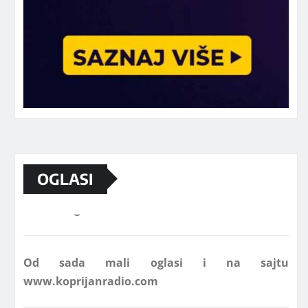
Marketing telefon 062 463 002
OGLASI
Od sada mali oglasi i na sajtu
www.koprijanradio.com