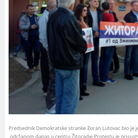
Predsednik Demokratske stranke Zoran Lutovac bio je j
održanom danas u centru Žitoradje.Protestu je prisustv