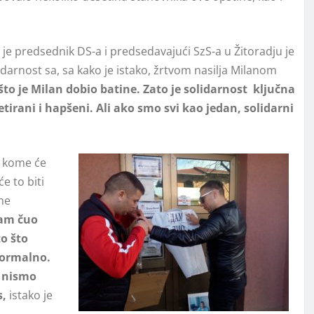
 je predsednik DS-a i predsedavajući SzS-a u Žitoradju je
darnost sa, sa kako je istako, žrtvom nasilja Milanom
o je Milan dobio batine. Zato je solidarnost ključna
tirani i hapšeni. Ali ako smo svi kao jedan, solidarni
u kome će
će to biti
ome
sam čuo
to što
normalno.
o nismo
s
,
istako je