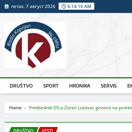
Skip
петак, 7 август 2026
6:14:12 AM
to
content
DRUŠTVO
SPORT
HRONIKA
SERVIS
E
Home
Predsednik DS-a Zoran Lutovac govorio na protest
DRUŠTVO
VESTI