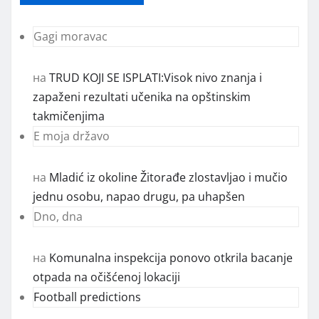
Gagi moravac
на
TRUD KOJI SE ISPLATI:Visok nivo znanja i
zapaženi rezultati učenika na opštinskim
takmičenjima
E moja državo
на
Mladić iz okoline Žitorađe zlostavljao i mučio
jednu osobu, napao drugu, pa uhapšen
Dno, dna
на
Komunalna inspekcija ponovo otkrila bacanje
otpada na očišćenoj lokaciji
Football predictions