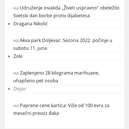
на
Udruženje invalida „Živeti uspravno“ obeležilo
Svetski dan borbe protiv dijabetesa
Dragana Nikolić
на
Akva park Doljevac: Sezona 2022. počinje u
subotu 11. juna
Zoki
на
Zaplenjeno 28 kilograma marihuane,
uhapšeno pet osoba
Dejan
на
Paprene cene kartica: Više od 100 evra za
mesečni prevoz đaka