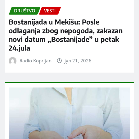
DRUŠTVO
VESTI
Bostanijada u Mekišu: Posle
odlaganja zbog nepogoda, zakazan
novi datum „Bostanijade” u petak
24.jula
Radio Koprijan
јул 21, 2026