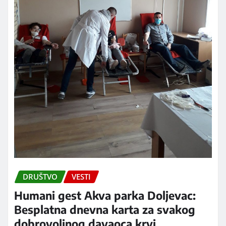
DRUŠTVO
VESTI
Humani gest Akva parka Doljevac:
Besplatna dnevna karta za svakog
dobrovoljnog davaoca krvi