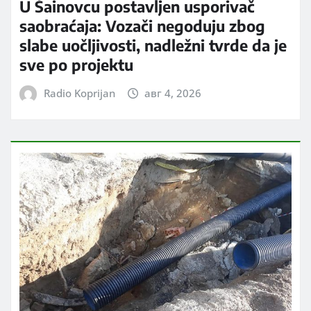
U Šainovcu postavljen usporivač
saobraćaja: Vozači negoduju zbog
slabe uočljivosti, nadležni tvrde da je
sve po projektu
Radio Koprijan
авг 4, 2026