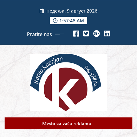
Skip
недеља, 9 август 2026
to
content
1:57:50 AM
Pratite nas