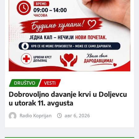
DRUŠTVO
VESTI
Dobrovoljno davanje krvi u Doljevcu
u utorak 11. avgusta
Radio Koprijan
авг 6, 2026