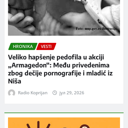
HRONIKA
VESTI
Veliko hapšenje pedofila u akciji
„Armagedon“: Među privedenima
zbog dečije pornografije i mladić iz
Niša
Radio Koprijan
јул 29, 2026