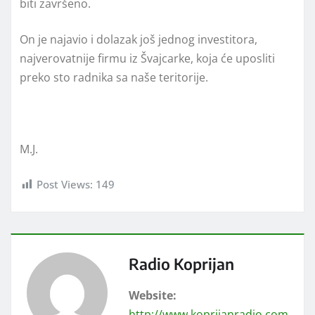
biti završeno.
On je najavio i dolazak još jednog investitora,
najverovatnije firmu iz Švajcarke, koja će uposliti
preko sto radnika sa naše teritorije.
M.J.
Post Views:
149
Radio Koprijan
Website:
http://www.koprijanradio.com