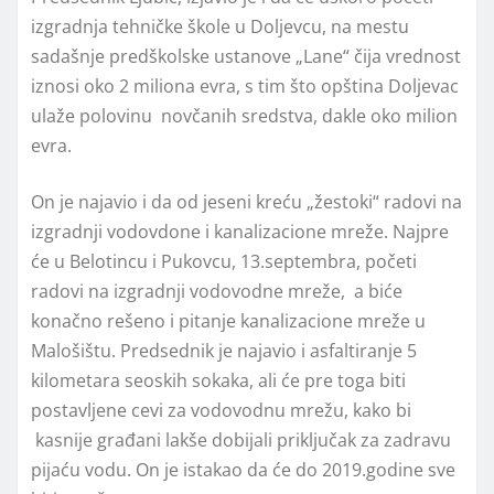
izgradnja tehničke škole u Doljevcu, na mestu
sadašnje predškolske ustanove „Lane“ čija vrednost
iznosi oko 2 miliona evra, s tim što opština Doljevac
ulaže polovinu novčanih sredstva, dakle oko milion
evra.
On je najavio i da od jeseni kreću „žestoki“ radovi na
izgradnji vodovdone i kanalizacione mreže. Najpre
će u Belotincu i Pukovcu, 13.septembra, početi
radovi na izgradnji vodovodne mreže, a biće
konačno rešeno i pitanje kanalizacione mreže u
Malošištu. Predsednik je najavio i asfaltiranje 5
kilometara seoskih sokaka, ali će pre toga biti
postavljene cevi za vodovodnu mrežu, kako bi
kasnije građani lakše dobijali priključak za zadravu
pijaću vodu. On je istakao da će do 2019.godine sve