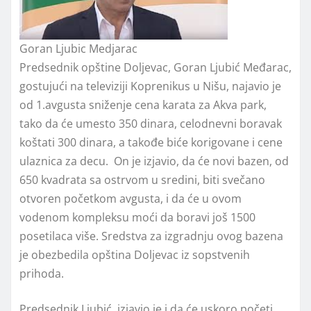
Goran Ljubic Medjarac
Predsednik opštine Doljevac, Goran Ljubić Međarac,
gostujući na televiziji Koprenikus u Nišu, najavio je
od 1.avgusta sniženje cena karata za Akva park,
tako da će umesto 350 dinara, celodnevni boravak
koštati 300 dinara, a takođe biće korigovane i cene
ulaznica za decu. On je izjavio, da će novi bazen, od
650 kvadrata sa ostrvom u sredini, biti svečano
otvoren početkom avgusta, i da će u ovom
vodenom kompleksu moći da boravi još 1500
posetilaca više. Sredstva za izgradnju ovog bazena
je obezbedila opština Doljevac iz sopstvenih
prihoda.
Predsednik Ljubić, izjavio je i da će uskoro početi