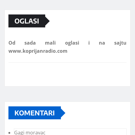
Marketing telefon 062 463 002
OGLASI
Od sada mali oglasi i na sajtu
www.koprijanradio.com
KOMENTARI
Gagi moravac