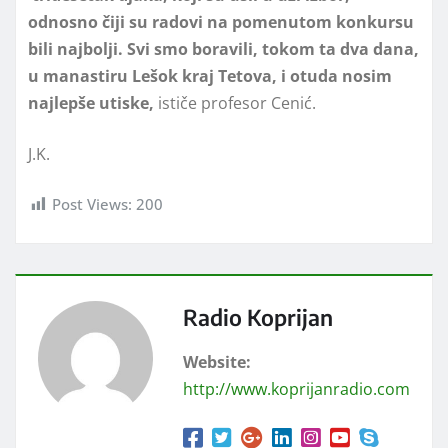
odnosno čiji su radovi na pomenutom konkursu
bili najbolji. Svi smo boravili, tokom ta dva dana,
u manastiru Lešok kraj Tetova, i otuda nosim
najlepše utiske,
ističe profesor Cenić.
J.K.
Post Views:
200
Radio Koprijan
Website:
http://www.koprijanradio.com