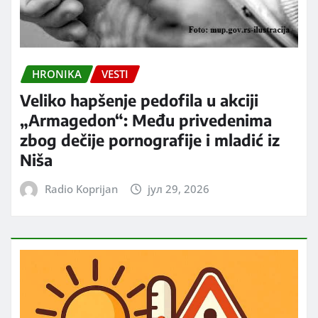
HRONIKA
VESTI
Veliko hapšenje pedofila u akciji
„Armagedon“: Među privedenima
zbog dečije pornografije i mladić iz
Niša
Radio Koprijan
јул 29, 2026