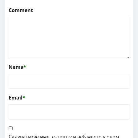
Comment
Name
*
Email
*
Сачувај моје име, е-пошту и веб место у овом