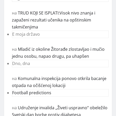
на
TRUD KOJI SE ISPLATI:Visok nivo znanja i
zapaženi rezultati učenika na opštinskim
takmičenjima
E moja državo
на
Mladić iz okoline Žitorađe zlostavljao i mučio
jednu osobu, napao drugu, pa uhapšen
Dno, dna
на
Komunalna inspekcija ponovo otkrila bacanje
otpada na očišćenoj lokaciji
Football predictions
на
Udruženje invalida „Živeti uspravno“ obeležilo
Svetski dan borbe protiv dijabetesa