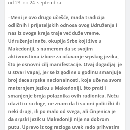
od 23. do 24. septembra.
–
Meni je ovo drugo učešće, mada tradicija
odličnih i prijateljskih odnosa ovog Udruženja i
nas iz ovoga kraja traje već duže vreme.
Udruženje inače, okuplja Srbe koji žive u
Makedoniji, s namerom da se svojim
aktivnostima izbore za očuvanje srpskog jezika,
što je osnovni cilj manifestacije. Ovaj dogadjaj je
u stvari vapaj, jer se iz godine u godinu smanjuje
broj dece srpske nacionalnosti, koja uče na svom
maternjem jeziku u Makedoniji, što prati i
smanjenje broja polaznika ovih radionica. Neću
ulaziti u razloge, ne znam da li su oni politički ili
neki drugi, ili po malo od svega, ali činjenica je
da srpski jezik u Makedoniji nije na dobrom
putu. Upravo iz tog razloga uvek rado prihvatim