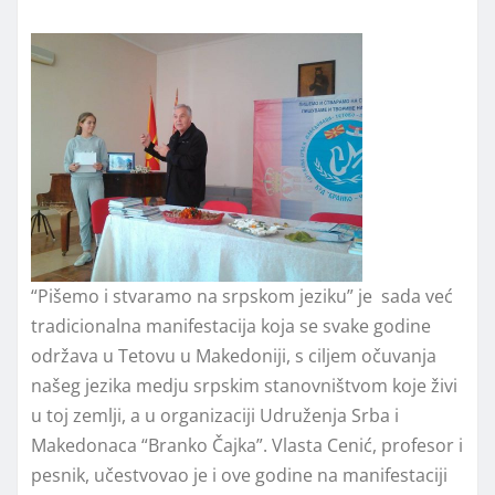
“Pišemo i stvaramo na srpskom jeziku” je sada već
tradicionalna manifestacija koja se svake godine
održava u Tetovu u Makedoniji, s ciljem očuvanja
našeg jezika medju srpskim stanovništvom koje živi
u toj zemlji, a u organizaciji Udruženja Srba i
Makedonaca “Branko Čajka”. Vlasta Cenić, profesor i
pesnik, učestvovao je i ove godine na manifestaciji