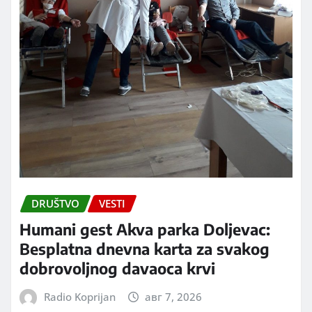
DRUŠTVO
VESTI
Humani gest Akva parka Doljevac:
Besplatna dnevna karta za svakog
dobrovoljnog davaoca krvi
Radio Koprijan
авг 7, 2026