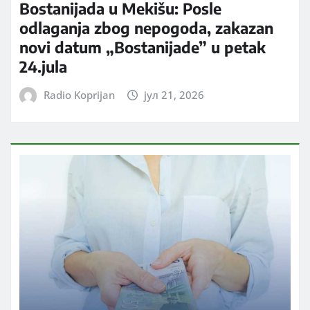
Bostanijada u Mekišu: Posle
odlaganja zbog nepogoda, zakazan
novi datum „Bostanijade” u petak
24.jula
Radio Koprijan
јул 21, 2026