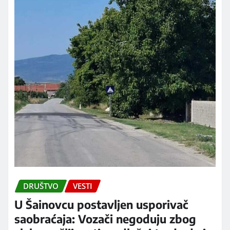
DRUŠTVO
VESTI
U Šainovcu postavljen usporivač
saobraćaja: Vozači negoduju zbog