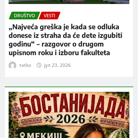
DRUŠTVO
VESTI
„Najveća greška je kada se odluka
donese iz straha da će dete izgubiti
godinu“ – razgovor o drugom
upisnom roku i izboru fakulteta
tatko
јул 23, 2026