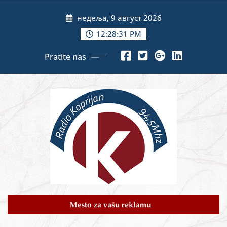
Skip
недеља, 9 август 2026
to
content
12:28:33 PM
Pratite nas