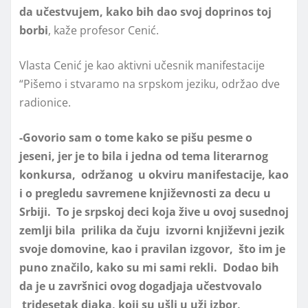
da učestvujem, kako bih dao svoj doprinos toj
borbi
, kaže profesor Cenić.
Vlasta Cenić je kao aktivni učesnik manifestacije
“Pišemo i stvaramo na srpskom jeziku, održao dve
radionice.
-Govorio sam o tome kako se pišu pesme o
jeseni, jer je to bila i jedna od tema literarnog
konkursa, održanog u okviru manifestacije, kao
i o pregledu savremene književnosti za decu u
Srbiji. To je srpskoj deci koja žive u ovoj susednoj
zemlji bila prilika da čuju izvorni književni jezik
svoje domovine, kao i pravilan izgovor, što im je
puno značilo, kako su mi sami rekli.
Dodao bih
da je u završnici ovog dogadjaja učestvovalo
tridesetak djaka, koji su ušli u uži izbor,