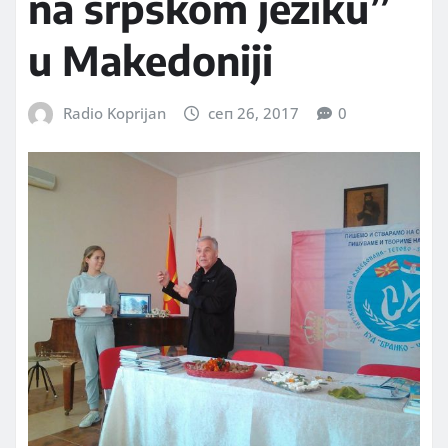
na srpskom jeziku”
u Makedoniji
Radio Koprijan
сеп 26, 2017
0