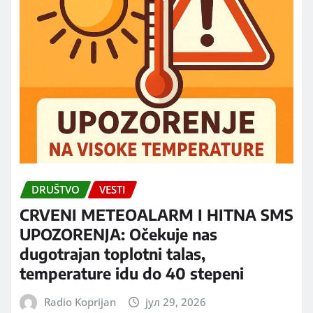
DRUŠTVO
VESTI
CRVENI METEOALARM I HITNA SMS
UPOZORENJA: Očekuje nas
dugotrajan toplotni talas,
temperature idu do 40 stepeni
Radio Koprijan
јул 29, 2026