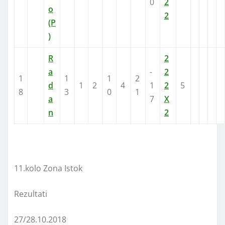
0
2
o
2
(P
)
R
2
a
-
2
1
1
1
2
d
1
2
4
1
2
5
8
3
0
1
a
7
X
n
2
11.kolo Zona Istok
Rezultati
27/28.10.2018