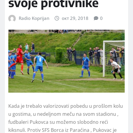
svoje protivnike
Radio Koprijan
окт 29, 2018
0
Kada je trebalo valorizovati pobedu u prošlom kolu
u gostima, u nedeljnom meču na svom stadionu ,
fudbaleri Pukovca su možemo slobodno reći
kiksnuli. Protiv SFS Borca iz Paraćina , Pukovac je