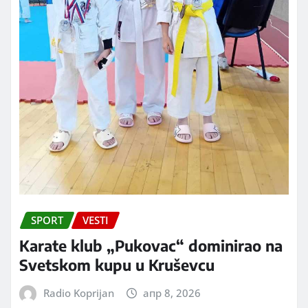
SPORT
VESTI
Karate klub „Pukovac“ dominirao na
Svetskom kupu u Kruševcu
Radio Koprijan
апр 8, 2026