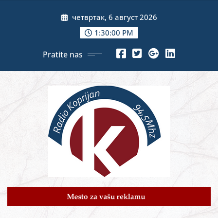
Skip
четвртак, 6 август 2026
to
content
1:30:01 PM
Pratite nas