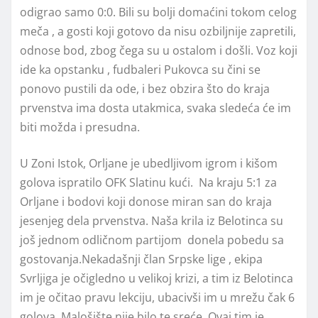
odigrao samo 0:0. Bili su bolji domaćini tokom celog
meča , a gosti koji gotovo da nisu ozbiljnije zapretili,
odnose bod, zbog čega su u ostalom i došli. Voz koji
ide ka opstanku , fudbaleri Pukovca su čini se
ponovo pustili da ode, i bez obzira što do kraja
prvenstva ima dosta utakmica, svaka sledeća će im
biti možda i presudna.
U Zoni Istok, Orljane je ubedljivom igrom i kišom
golova ispratilo OFK Slatinu kući. Na kraju 5:1 za
Orljane i bodovi koji donose miran san do kraja
jesenjeg dela prvenstva. Naša krila iz Belotinca su
još jednom odličnom partijom donela pobedu sa
gostovanja.Nekadašnji član Srpske lige , ekipa
Svrljiga je očigledno u velikoj krizi, a tim iz Belotinca
im je očitao pravu lekciju, ubacivši im u mrežu čak 6
golova. Malošište nije bilo te sreće. Ovaj tim je