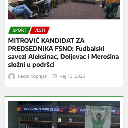
SPORT
VESTI
MITROVIĆ KANDIDAT ZA
PREDSEDNIKA FSNO: Fudbalski
savezi Aleksinac, Doljevac i Merošina
složni u podršci
Radio Koprijan
мај 13, 2026