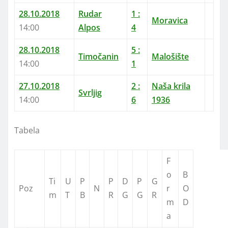
28.10.2018
Rudar
1 :
Moravica
14:00
Alpos
4
28.10.2018
5 :
Timočanin
Malošište
14:00
1
27.10.2018
2 :
Naša krila
Svrljig
14:00
6
1936
Tabela
F
o
B
Ti
U
P
P
D
P
G
Poz
N
r
O
m
T
B
R
G
G
R
m
D
a