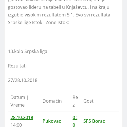
gostovao lideru na tabeli u Knjaževcu, i na kraju
izgubio visokim rezultatom 5:1. Evo svi rezultata
Srpske lige Istok i Zone Istok:
13.kolo Srpska liga
Rezultati
27/28.10.2018
Datum |
Re
Domaćin
Gost
Vreme
z
28.10.2018
0 :
Pukovac
SFS Borac
14:00
0