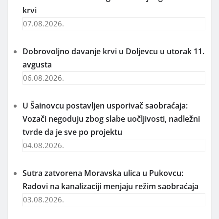
krvi
07.08.2026.
Dobrovoljno davanje krvi u Doljevcu u utorak 11.
avgusta
06.08.2026.
U Šainovcu postavljen usporivač saobraćaja:
Vozači negoduju zbog slabe uočljivosti, nadležni
tvrde da je sve po projektu
04.08.2026.
Sutra zatvorena Moravska ulica u Pukovcu:
Radovi na kanalizaciji menjaju režim saobraćaja
03.08.2026.