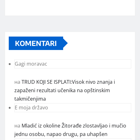
KOMENTARI
Gagi moravac
на
TRUD KOJI SE ISPLATI:Visok nivo znanja i
zapaženi rezultati učenika na opštinskim
takmičenjima
E moja državo
на
Mladić iz okoline Žitorađe zlostavljao i mučio
jednu osobu, napao drugu, pa uhapšen