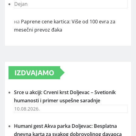
Dejan
на
Paprene cene kartica: Više od 100 evra za
mesečni prevoz đaka
IZDVAJAMO
Srce u akciji: Crveni krst Doljevac – Svetionik
humanosti i primer uspešne saradnje
10.08.2026.
Humani gest Akva parka Doljevac: Besplatna
dnevna karta za svakog dobrovoljnog davaoca