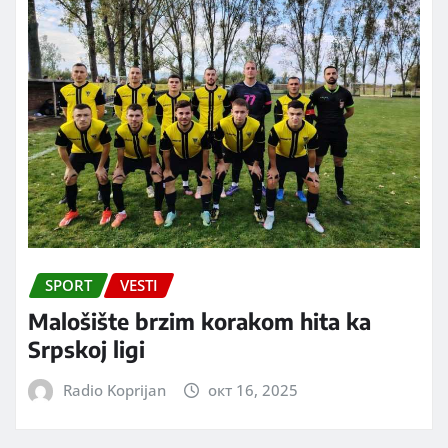
SPORT
VESTI
Malošište brzim korakom hita ka
Srpskoj ligi
Radio Koprijan
окт 16, 2025