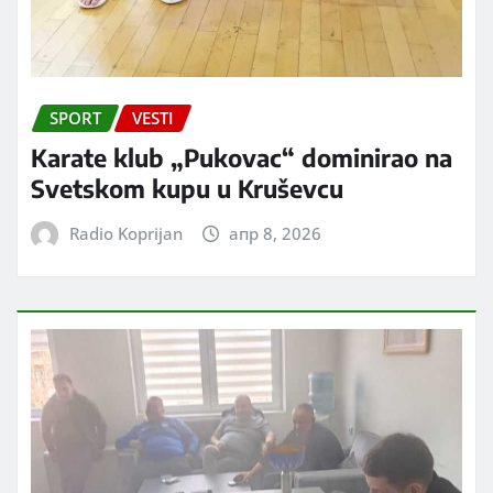
SPORT
VESTI
Karate klub „Pukovac“ dominirao na
Svetskom kupu u Kruševcu
Radio Koprijan
апр 8, 2026