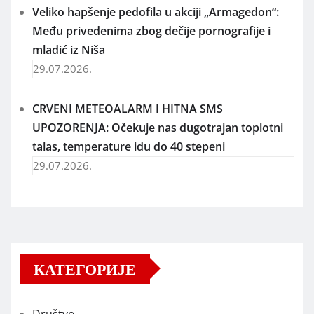
Veliko hapšenje pedofila u akciji „Armagedon“:
Među privedenima zbog dečije pornografije i
mladić iz Niša
29.07.2026.
CRVENI METEOALARM I HITNA SMS
UPOZORENJA: Očekuje nas dugotrajan toplotni
talas, temperature idu do 40 stepeni
29.07.2026.
КАТЕГОРИЈЕ
Društvo