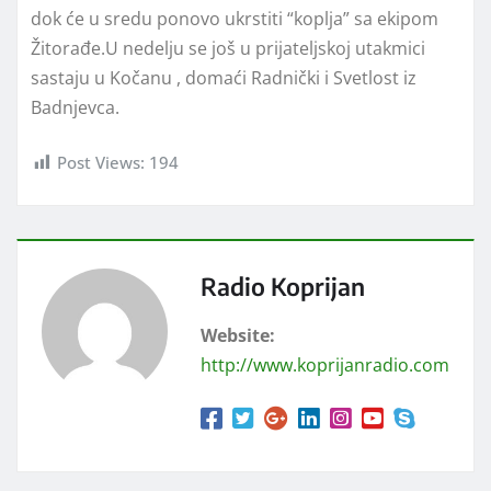
dok će u sredu ponovo ukrstiti “koplja” sa ekipom
Žitorađe.U nedelju se još u prijateljskoj utakmici
sastaju u Kočanu , domaći Radnički i Svetlost iz
Badnjevca.
Post Views:
194
Radio Koprijan
Website:
http://www.koprijanradio.com