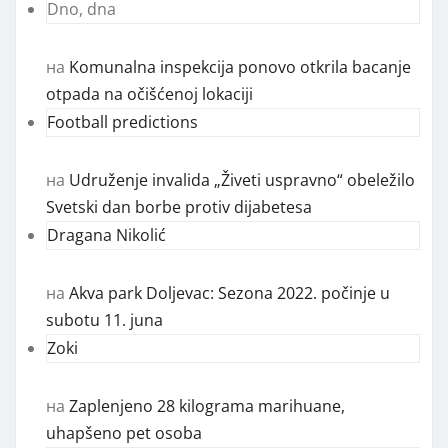
Dno, dna
на
Komunalna inspekcija ponovo otkrila bacanje
otpada na očišćenoj lokaciji
Football predictions
на
Udruženje invalida „Živeti uspravno“ obeležilo
Svetski dan borbe protiv dijabetesa
Dragana Nikolić
на
Akva park Doljevac: Sezona 2022. počinje u
subotu 11. juna
Zoki
на
Zaplenjeno 28 kilograma marihuane,
uhapšeno pet osoba