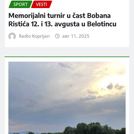
SPORT
VESTI
Memorijalni turnir u čast Bobana
Ristića 12. i 13. avgusta u Belotincu
Radio Koprijan
авг 11, 2025