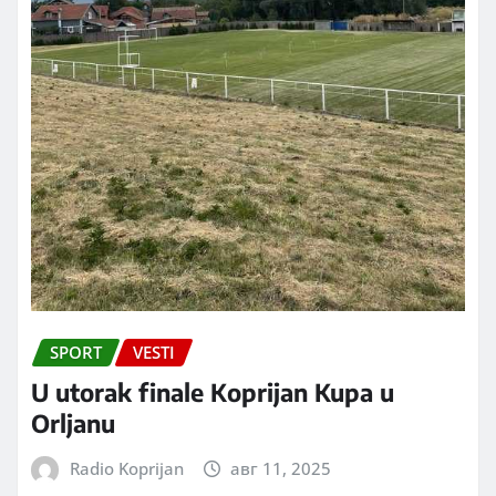
SPORT
VESTI
U utorak finale Koprijan Kupa u
Orljanu
Radio Koprijan
авг 11, 2025