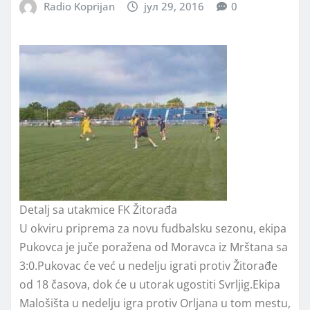
Radio Koprijan
јул 29, 2016
0
Detalj sa utakmice FK Žitorađa
U okviru priprema za novu fudbalsku sezonu, ekipa
Pukovca je juče poražena od Moravca iz Mrštana sa
3:0.Pukovac će već u nedelju igrati protiv Žitorađe
od 18 časova, dok će u utorak ugostiti Svrljig.Ekipa
Malošišta u nedelju igra protiv Orljana u tom mestu,