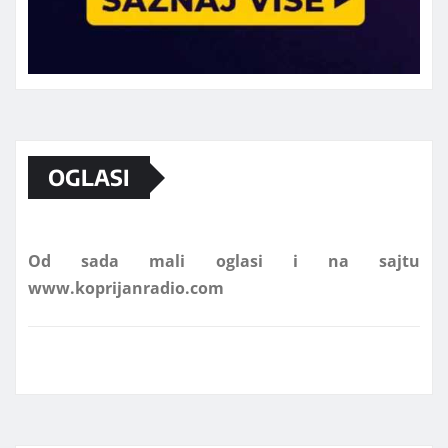
Marketing telefon 062 463 002
OGLASI
Od sada mali oglasi i na sajtu
www.koprijanradio.com