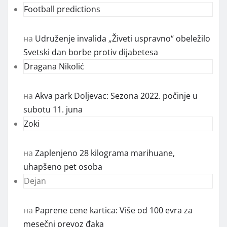
Football predictions
на
Udruženje invalida „Živeti uspravno“ obeležilo
Svetski dan borbe protiv dijabetesa
Dragana Nikolić
на
Akva park Doljevac: Sezona 2022. počinje u
subotu 11. juna
Zoki
на
Zaplenjeno 28 kilograma marihuane,
uhapšeno pet osoba
Dejan
на
Paprene cene kartica: Više od 100 evra za
mesečni prevoz đaka