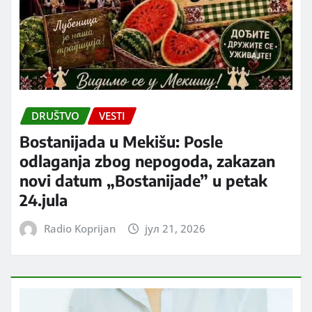
DRUŠTVO
VESTI
Bostanijada u Mekišu: Posle
odlaganja zbog nepogoda, zakazan
novi datum „Bostanijade” u petak
24.jula
Radio Koprijan
јул 21, 2026