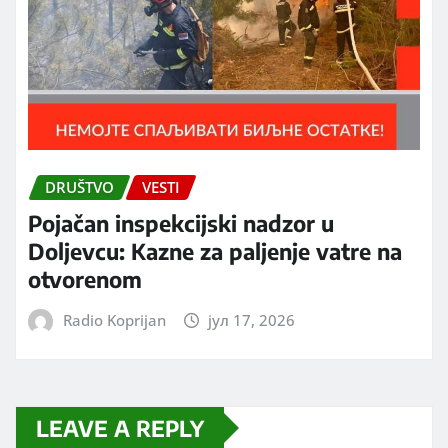
DRUŠTVO
VESTI
Pojačan inspekcijski nadzor u
Doljevcu: Kazne za paljenje vatre na
otvorenom
Radio Koprijan
јул 17, 2026
LEAVE A REPLY