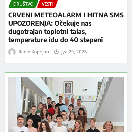
DRUŠTVO
VESTI
CRVENI METEOALARM I HITNA SMS
UPOZORENJA: Očekuje nas
dugotrajan toplotni talas,
temperature idu do 40 stepeni
Radio Koprijan
јул 29, 2026