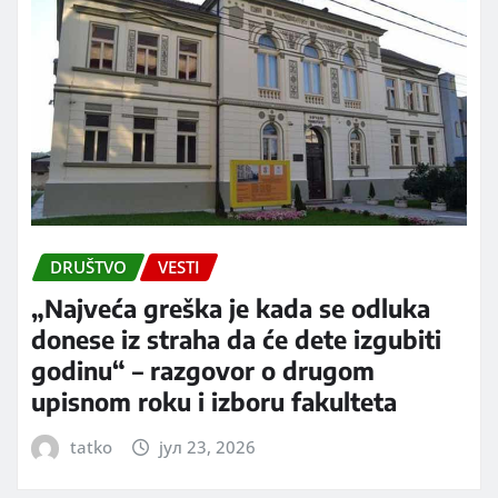
DRUŠTVO
VESTI
„Najveća greška je kada se odluka
donese iz straha da će dete izgubiti
godinu“ – razgovor o drugom
upisnom roku i izboru fakulteta
tatko
јул 23, 2026