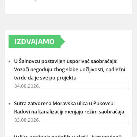
IZDVAJAMO
U Šainovcu postavljen usporivač saobraćaja:
Vozači negoduju zbog slabe uočljivosti, nadležni
tvrde da je sve po projektu
04.08.2026.
Sutra zatvorena Moravska ulica u Pukovcu:
Radovi na kanalizaciji menjaju režim saobraćaja
03.08.2026.