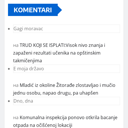
KOMENTARI
Gagi moravac
на
TRUD KOJI SE ISPLATI:Visok nivo znanja i
zapaženi rezultati učenika na opštinskim
takmičenjima
E moja državo
на
Mladić iz okoline Žitorađe zlostavljao i mučio
jednu osobu, napao drugu, pa uhapšen
Dno, dna
на
Komunalna inspekcija ponovo otkrila bacanje
otpada na očišćenoj lokaciji