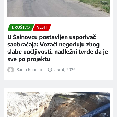
DRUŠTVO
VESTI
U Šainovcu postavljen usporivač
saobraćaja: Vozači negoduju zbog
slabe uočljivosti, nadležni tvrde da je
sve po projektu
Radio Koprijan
авг 4, 2026