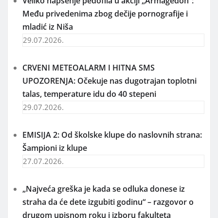
Veliko hapšenje pedofila u akciji „Armagedon“:
Među privedenima zbog dečije pornografije i
mladić iz Niša
29.07.2026.
CRVENI METEOALARM I HITNA SMS
UPOZORENJA: Očekuje nas dugotrajan toplotni
talas, temperature idu do 40 stepeni
29.07.2026.
EMISIJA 2: Od školske klupe do naslovnih strana:
Šampioni iz klupe
27.07.2026.
„Najveća greška je kada se odluka donese iz
straha da će dete izgubiti godinu“ – razgovor o
drugom upisnom roku i izboru fakulteta