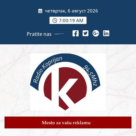
Skip
четвртак, 6 август 2026
to
content
7:00:21 AM
Pratite nas