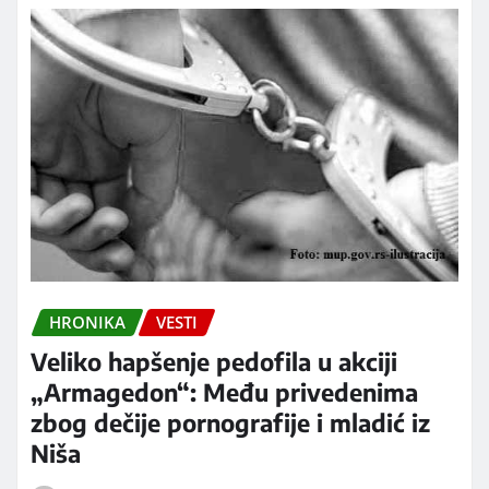
HRONIKA
VESTI
Veliko hapšenje pedofila u akciji
„Armagedon“: Među privedenima
zbog dečije pornografije i mladić iz
Niša