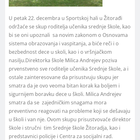
U petak 22. decembra u Sportskoj hali u Žitorađi
održaće se skup roditelja učenika srednje škole, kao
bi se oni upoznali sa novim zakonom o Osnovama
sistema obrazovanja i vaspitanja, a biće reči i o
bezbednost dece u skoli, kao i o vršnjačkom
nasilju.Direktorka škole Milica Andrejev poziva
prvenstveno sve roditelje učenika Srednje škole, a i
ostale zainteresovane da prisustvuju skupu jer
smatra da je ovo veoma bitan korak ka boljem i
sigurnijem boravku dece u školi. Milica Andrejev
smatra da se zajedničkim snagama mora
preventivno reagovati na probleme koji se dešavaju
u školi i van nje. Ovom skupu prisustvovaće direktor
škole i stručni tim Srednje škole Žitoradja, kao i
predstavnici policije i Centra za socijalni rad.