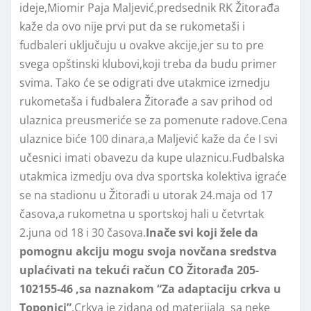
ideje,Miomir Paja Maljević,predsednik RK Žitorađa
kaže da ovo nije prvi put da se rukometaši i
fudbaleri uključuju u ovakve akcije,jer su to pre
svega opštinski klubovi,koji treba da budu primer
svima. Tako će se odigrati dve utakmice izmedju
rukometaša i fudbalera Žitorađe a sav prihod od
ulaznica preusmeriće se za pomenute radove.Cena
ulaznice biće 100 dinara,a Maljević kaže da će I svi
učesnici imati obavezu da kupe ulaznicu.Fudbalska
utakmica izmedju ova dva sportska kolektiva igraće
se na stadionu u Žitorađi u utorak 24.maja od 17
časova,a rukometna u sportskoj hali u četvrtak
2.juna od 18 i 30 časova.
Inače svi koji žele da
pomognu akciju mogu svoja novčana sredstva
uplaćivati na tekući račun CO Žitorađa 205-
102155-46 ,sa naznakom “Za adaptaciju crkva u
Toponici”
.Crkva je zidana od materijala sa neke