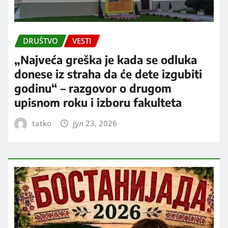
DRUŠTVO
VESTI
„Najveća greška je kada se odluka
donese iz straha da će dete izgubiti
godinu“ – razgovor o drugom
upisnom roku i izboru fakulteta
tatko
јул 23, 2026