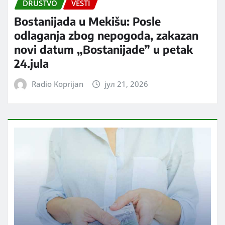
DRUŠTVO
VESTI
Bostanijada u Mekišu: Posle
odlaganja zbog nepogoda, zakazan
novi datum „Bostanijade” u petak
24.jula
Radio Koprijan
јул 21, 2026