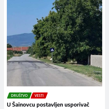
DRUŠTVO
VESTI
U Šainovcu postavljen usporivač