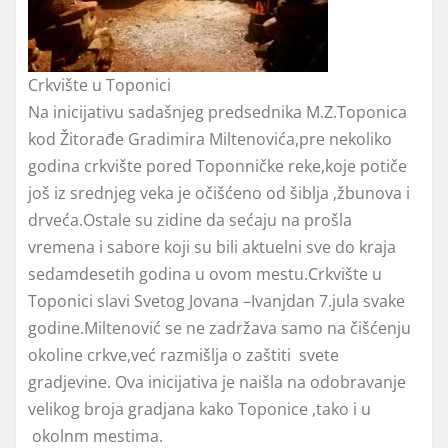
Crkvište u Toponici
Na inicijativu sadašnjeg predsednika M.Z.Toponica
kod Žitorađe Gradimira Miltenovića,pre nekoliko
godina crkvište pored Toponničke reke,koje potiče
još iz srednjeg veka je očišćeno od šiblja ,žbunova i
drveća.Ostale su zidine da sećaju na prošla
vremena i sabore koji su bili aktuelni sve do kraja
sedamdesetih godina u ovom mestu.Crkvište u
Toponici slavi Svetog Jovana –Ivanjdan 7.jula svake
godine.Miltenović se ne zadržava samo na čišćenju
okoline crkve,već razmišlja o zaštiti svete
gradjevine. Ova inicijativa je naišla na odobravanje
velikog broja gradjana kako Toponice ,tako i u
okolnm mestima.