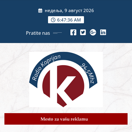
Skip
недеља, 9 август 2026
to
content
6:47:37 AM
Pratite nas