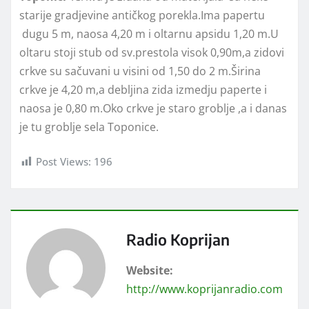
starije gradjevine antičkog porekla.Ima papertu
dugu 5 m, naosa 4,20 m i oltarnu apsidu 1,20 m.U
oltaru stoji stub od sv.prestola visok 0,90m,a zidovi
crkve su sačuvani u visini od 1,50 do 2 m.Širina
crkve je 4,20 m,a debljina zida izmedju paperte i
naosa je 0,80 m.Oko crkve je staro groblje ,a i danas
je tu groblje sela Toponice.
Post Views:
196
Radio Koprijan
Website:
http://www.koprijanradio.com