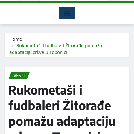
Home
Rukometaši i fudbaleri Žitorađe pomažu
adaptaciju crkve u Toponici
VESTI
Rukometaši i
fudbaleri Žitorađe
pomažu adaptaciju