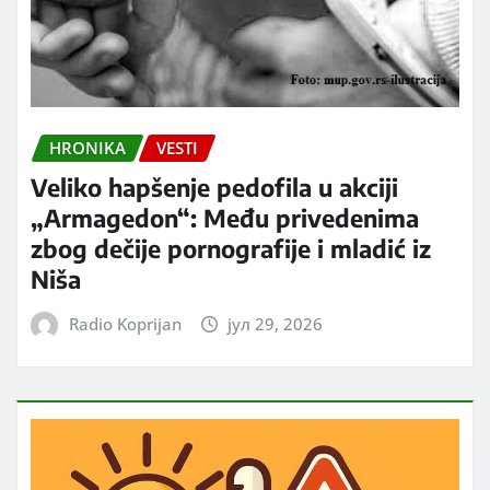
HRONIKA
VESTI
Veliko hapšenje pedofila u akciji
„Armagedon“: Među privedenima
zbog dečije pornografije i mladić iz
Niša
Radio Koprijan
јул 29, 2026