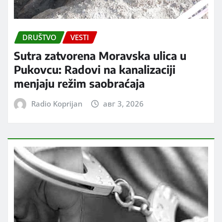
DRUŠTVO
VESTI
Sutra zatvorena Moravska ulica u
Pukovcu: Radovi na kanalizaciji
menjaju režim saobraćaja
Radio Koprijan
авг 3, 2026