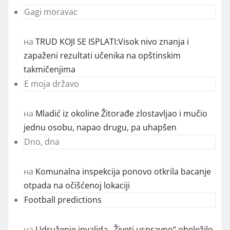
Gagi moravac
на
TRUD KOJI SE ISPLATI:Visok nivo znanja i
zapaženi rezultati učenika na opštinskim
takmičenjima
E moja državo
на
Mladić iz okoline Žitorađe zlostavljao i mučio
jednu osobu, napao drugu, pa uhapšen
Dno, dna
на
Komunalna inspekcija ponovo otkrila bacanje
otpada na očišćenoj lokaciji
Football predictions
на
Udruženje invalida „Živeti uspravno“ obeležilo