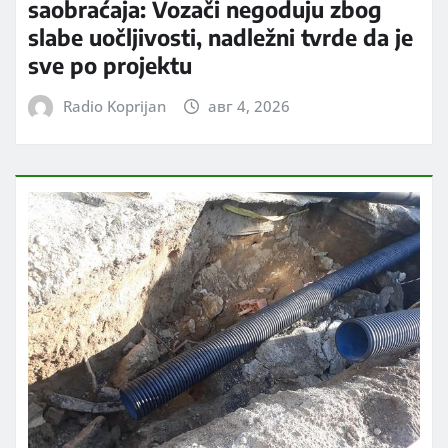
saobraćaja: Vozači negoduju zbog
slabe uočljivosti, nadležni tvrde da je
sve po projektu
Radio Koprijan
авг 4, 2026