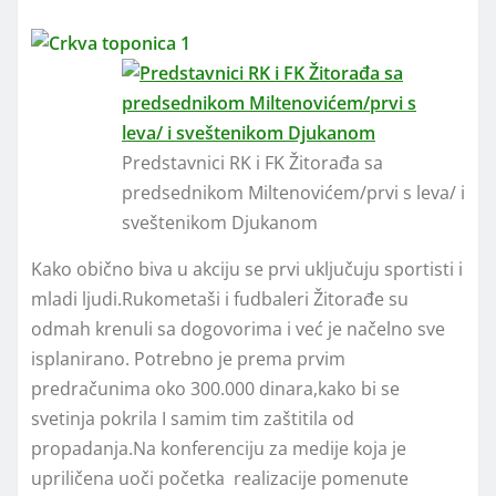
Predstavnici RK i FK Žitorađa sa
predsednikom Miltenovićem/prvi s leva/ i
sveštenikom Djukanom
Kako obično biva u akciju se prvi uključuju sportisti i
mladi ljudi.Rukometaši i fudbaleri Žitorađe su
odmah krenuli sa dogovorima i već je načelno sve
isplanirano. Potrebno je prema prvim
predračunima oko 300.000 dinara,kako bi se
svetinja pokrila I samim tim zaštitila od
propadanja.Na konferenciju za medije koja je
upriličena uoči početka realizacije pomenute