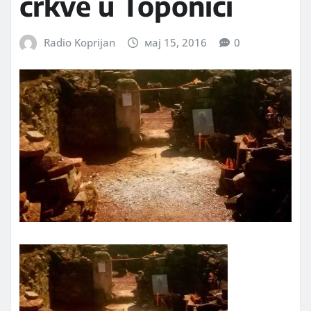
crkve u Toponici
Radio Koprijan
мај 15, 2016
0