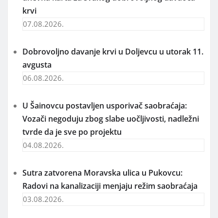
krvi
07.08.2026.
Dobrovoljno davanje krvi u Doljevcu u utorak 11.
avgusta
06.08.2026.
U Šainovcu postavljen usporivač saobraćaja:
Vozači negoduju zbog slabe uočljivosti, nadležni
tvrde da je sve po projektu
04.08.2026.
Sutra zatvorena Moravska ulica u Pukovcu:
Radovi na kanalizaciji menjaju režim saobraćaja
03.08.2026.