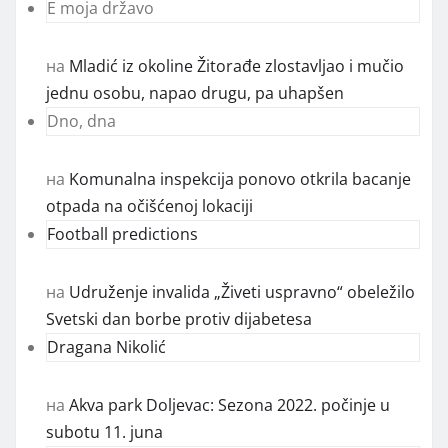
E moja državo
на
Mladić iz okoline Žitorađe zlostavljao i mučio
jednu osobu, napao drugu, pa uhapšen
Dno, dna
на
Komunalna inspekcija ponovo otkrila bacanje
otpada na očišćenoj lokaciji
Football predictions
на
Udruženje invalida „Živeti uspravno“ obeležilo
Svetski dan borbe protiv dijabetesa
Dragana Nikolić
на
Akva park Doljevac: Sezona 2022. počinje u
subotu 11. juna