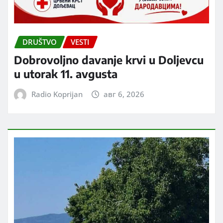
DRUŠTVO
VESTI
Dobrovoljno davanje krvi u Doljevcu
u utorak 11. avgusta
Radio Koprijan
авг 6, 2026