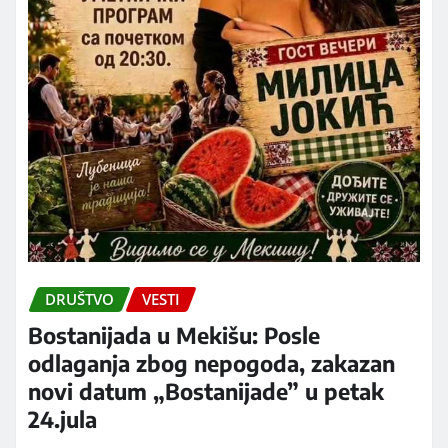
DRUŠTVO
VESTI
Bostanijada u Mekišu: Posle
odlaganja zbog nepogoda, zakazan
novi datum „Bostanijade” u petak
24.jula