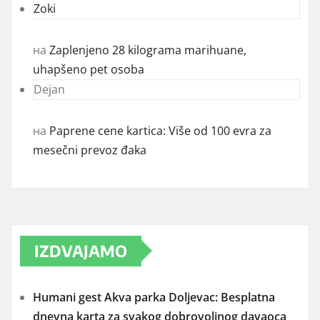
Zoki
на
Zaplenjeno 28 kilograma marihuane,
uhapšeno pet osoba
Dejan
на
Paprene cene kartica: Više od 100 evra za
mesečni prevoz đaka
IZDVAJAMO
Humani gest Akva parka Doljevac: Besplatna
dnevna karta za svakog dobrovoljnog davaoca