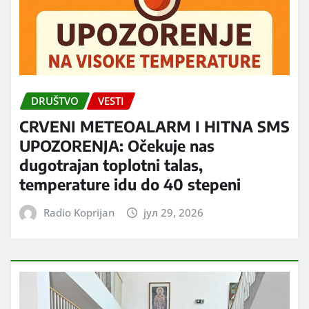
DRUŠTVO
VESTI
CRVENI METEOALARM I HITNA SMS
UPOZORENJA: Očekuje nas
dugotrajan toplotni talas,
temperature idu do 40 stepeni
Radio Koprijan
јул 29, 2026