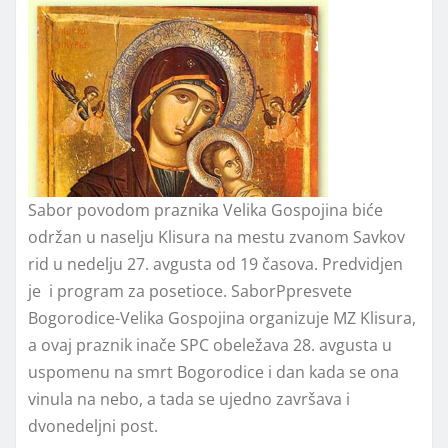
Sabor povodom praznika Velika Gospojina biće
održan u naselju Klisura na mestu zvanom Savkov
rid u nedelju 27. avgusta od 19 časova. Predvidjen
je i program za posetioce. SaborPpresvete
Bogorodice-Velika Gospojina organizuje MZ Klisura,
a ovaj praznik inače SPC obeležava 28. avgusta u
uspomenu na smrt Bogorodice i dan kada se ona
vinula na nebo, a tada se ujedno završava i
dvonedeljni post.