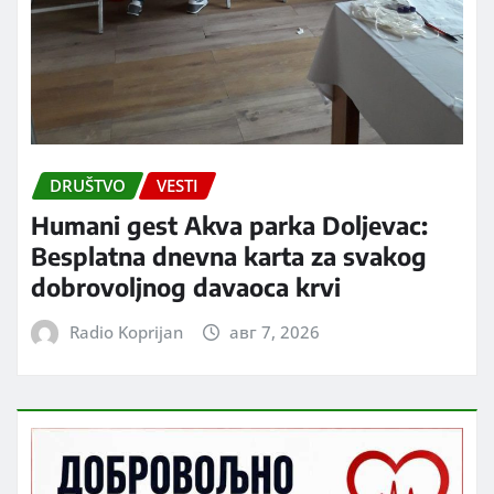
DRUŠTVO
VESTI
Humani gest Akva parka Doljevac:
Besplatna dnevna karta za svakog
dobrovoljnog davaoca krvi
Radio Koprijan
авг 7, 2026