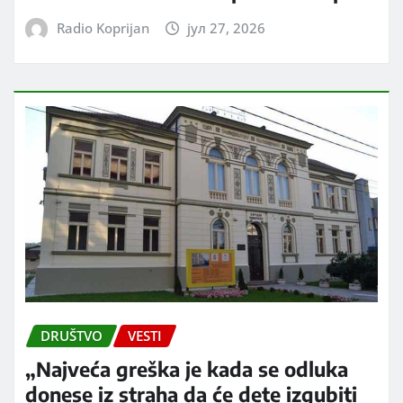
Radio Koprijan
јул 27, 2026
DRUŠTVO
VESTI
„Najveća greška je kada se odluka
donese iz straha da će dete izgubiti