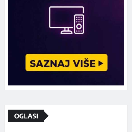
Marketing telefon 062 463 002
OGLASI
Od sada mali oglasi i na sajtu
www.koprijanradio.com