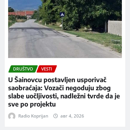
DRUŠTVO
VESTI
U Šainovcu postavljen usporivač
saobraćaja: Vozači negoduju zbog
slabe uočljivosti, nadležni tvrde da je
sve po projektu
Radio Koprijan
авг 4, 2026