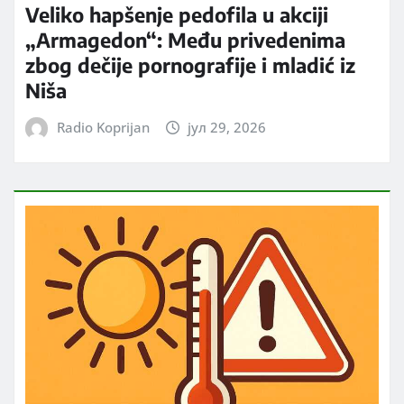
Veliko hapšenje pedofila u akciji
„Armagedon“: Među privedenima
zbog dečije pornografije i mladić iz
Niša
Radio Koprijan
јул 29, 2026