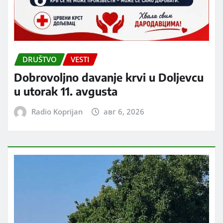
DRUŠTVO
VESTI
Dobrovoljno davanje krvi u Doljevcu
u utorak 11. avgusta
Radio Koprijan
авг 6, 2026