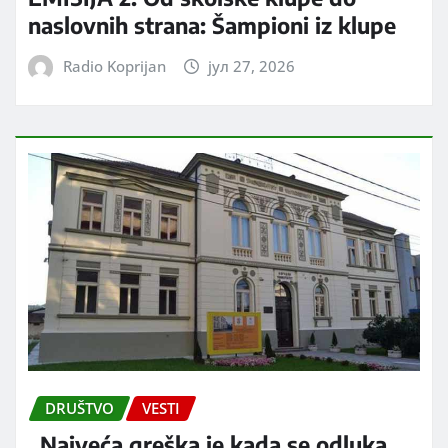
naslovnih strana: Šampioni iz klupe
Radio Koprijan
јул 27, 2026
DRUŠTVO
VESTI
„Najveća greška je kada se odluka