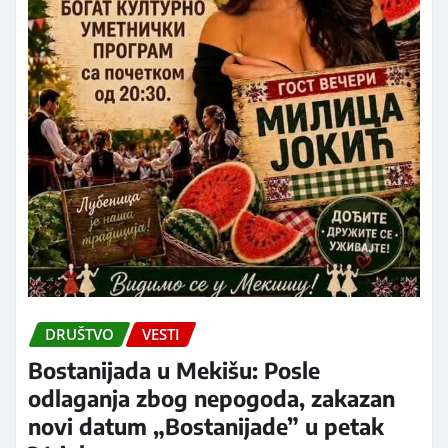
DRUŠTVO
VESTI
Bostanijada u Mekišu: Posle
odlaganja zbog nepogoda, zakazan
novi datum „Bostanijade” u petak