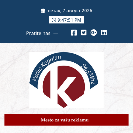
Skip
петак, 7 август 2026
to
content
9:47:53 PM
Pratite nas