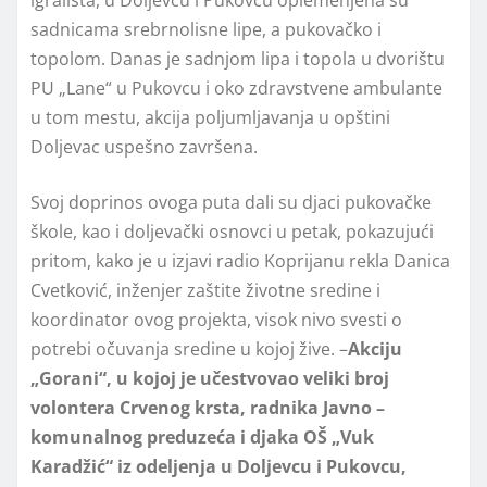
igrališta, u Doljevcu i Pukovcu oplemenjena su
sadnicama srebrnolisne lipe, a pukovačko i
topolom. Danas je sadnjom lipa i topola u dvorištu
PU „Lane“ u Pukovcu i oko zdravstvene ambulante
u tom mestu, akcija poljumljavanja u opštini
Doljevac uspešno završena.
Svoj doprinos ovoga puta dali su djaci pukovačke
škole, kao i doljevački osnovci u petak, pokazujući
pritom, kako je u izjavi radio Koprijanu rekla Danica
Cvetković, inženjer zaštite životne sredine i
koordinator ovog projekta, visok nivo svesti o
potrebi očuvanja sredine u kojoj žive. –
Akciju
„Gorani“, u kojoj je učestvovao veliki broj
volontera Crvenog krsta, radnika Javno –
komunalnog preduzeća i djaka OŠ „Vuk
Karadžić“ iz odeljenja u Doljevcu i Pukovcu,