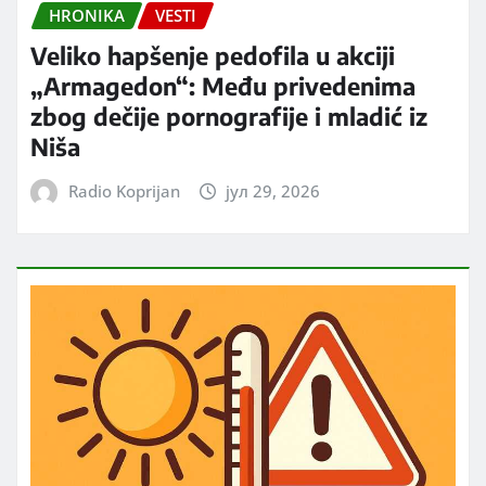
HRONIKA
VESTI
Veliko hapšenje pedofila u akciji
„Armagedon“: Među privedenima
zbog dečije pornografije i mladić iz
Niša
Radio Koprijan
јул 29, 2026