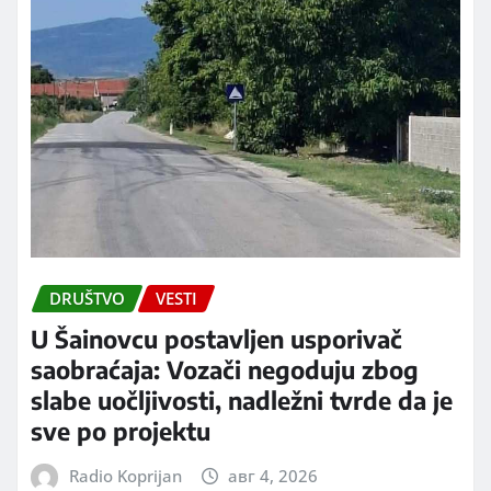
DRUŠTVO
VESTI
U Šainovcu postavljen usporivač
saobraćaja: Vozači negoduju zbog
slabe uočljivosti, nadležni tvrde da je
sve po projektu
Radio Koprijan
авг 4, 2026