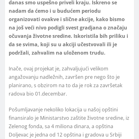
danas smo uspešno priveli kraju. Iskreno se
nadam da ćemo i u budućem periodu
organizovati ovakve i slične akcije, kako bismo
na još veći nivo podigli svest gradjana o značaju
očuvanja životne sredine. Iskoristila bih priliku i
da se svima, koji su u akciji učestvovali ili je
podržali, zahvalim na uloženom trudu.
Inače, ovaj projekat je, zahvaljujući velikom
angažovanju nadležnih, završen pre nego što je
planirano, s obzirom na to da je rok za završetak
radova bio 01.decembar.
Pošumljavanje nekoliko lokacija u našoj opštini
finansiralo je Ministarstvo zaštite životne sredine, iz
Zelenog fonda, sa 4 miliona dinara, a opština
Doljevac je jedna od 12 opština i gradova u Srbiji