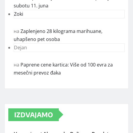
subotu 11. juna
Zoki
на
Zaplenjeno 28 kilograma marihuane,
uhapšeno pet osoba
Dejan
на
Paprene cene kartica: Više od 100 evra za
mesečni prevoz đaka
IZDVAJAMO