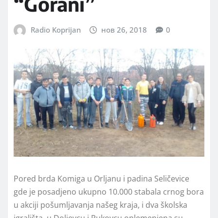
“Gorani”
Radio Koprijan
нов 26, 2018
0
Pored brda Komiga u Orljanu i padina Seličevice
gde je posadjeno ukupno 10.000 stabala crnog bora
u akciji pošumljavanja našeg kraja, i dva školska