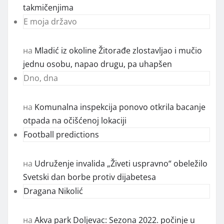
takmičenjima
E moja državo
на
Mladić iz okoline Žitorađe zlostavljao i mučio
jednu osobu, napao drugu, pa uhapšen
Dno, dna
на
Komunalna inspekcija ponovo otkrila bacanje
otpada na očišćenoj lokaciji
Football predictions
на
Udruženje invalida „Živeti uspravno“ obeležilo
Svetski dan borbe protiv dijabetesa
Dragana Nikolić
на
Akva park Doljevac: Sezona 2022. počinje u