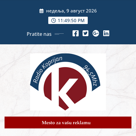
Skip
недеља, 9 август 2026
to
content
11:49:52 PM
Pratite nas