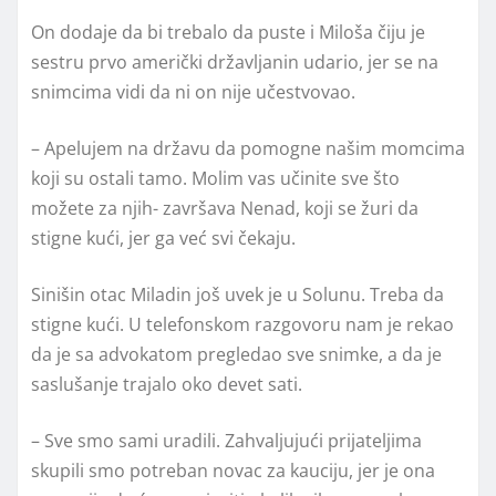
On dodaje da bi trebalo da puste i Miloša čiju je
sestru prvo američki državljanin udario, jer se na
snimcima vidi da ni on nije učestvovao.
– Apelujem na državu da pomogne našim momcima
koji su ostali tamo. Molim vas učinite sve što
možete za njih- završava Nenad, koji se žuri da
stigne kući, jer ga već svi čekaju.
Sinišin otac Miladin još uvek je u Solunu. Treba da
stigne kući. U telefonskom razgovoru nam je rekao
da je sa advokatom pregledao sve snimke, a da je
saslušanje trajalo oko devet sati.
– Sve smo sami uradili. Zahvaljujući prijateljima
skupili smo potreban novac za kauciju, jer je ona