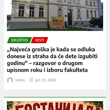
DRUŠTVO
VESTI
„Najveća greška je kada se odluka
donese iz straha da će dete izgubiti
godinu“ – razgovor o drugom
upisnom roku i izboru fakulteta
tatko
јул 23, 2026