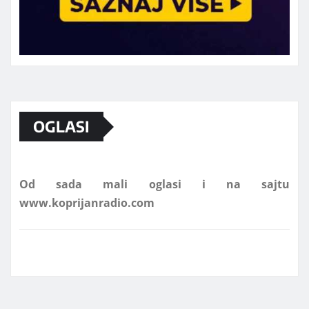
Marketing telefon 062 463 002
OGLASI
Od sada mali oglasi i na sajtu
www.koprijanradio.com