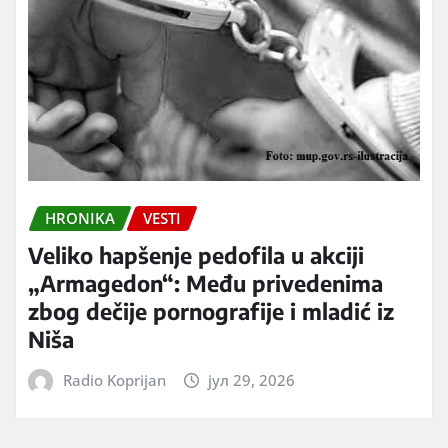
HRONIKA
VESTI
Veliko hapšenje pedofila u akciji
„Armagedon“: Među privedenima
zbog dečije pornografije i mladić iz
Niša
Radio Koprijan
јул 29, 2026