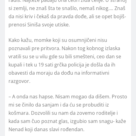
si zemlji, ne znaš šta te snašlo, nemaš nikog…. Znaš
da nisi kriv i čekaš da pravda dođe, ali se opet bojiš-
prenosi Siniša svoje utiske.
Kako kažu, momke koji su osumnjičeni nisu
poznavali pre pritvora. Nakon tog kobnog izlaska
vratili su se u vilu gde su bili smešteni, ceo dan se
kupali i tek u 19 sati grčka policija je došla da ih
obavesti da moraju da dođu na informativni
razgovor.
– A onda nas hapse. Nisam mogao da dišem. Prosto
mi se činilo da sanjam i da ću se probuditi iz
košmara. Dozvolili su nam da zovemo roditelje i
kada sam čuo poznat glas, izgubio sam snagu- kaže
Nenad koji danas slavi rođendan.