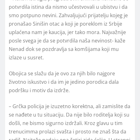
potvrdila istina da nismo učestvovali u ubistvu i da
smo potpuno nevini. Zahvaljujući prijatelju kojeg je
pronašao Sinišin otac a koji je poreklom iz Srbije
uplaćena nam je kaucija, jer tako mora. Najvažnije
posle svega je da se potvrdila naša nevinost- kaže
Nenad dok se pozdravlja sa komšijama koji mu
izlaze u susret.
Obojica se slažu da je ovo za njih bilo najgore
životno iskustvo i da im je jedino porodica dala
podršku i motiv da izdrže.
– Grčka policija je izuzetno korektna, ali zamislite da
se nađete u tu situaciju. Da nije bilo roditelja koji su
došli, ne bismo sigurno izdržali. Kroz glavu u tim
trenucimma prolazi svašta i prosto ne znaš šta da
radiš. Najteže padaju ona četiri zida ćelije. U stranoj