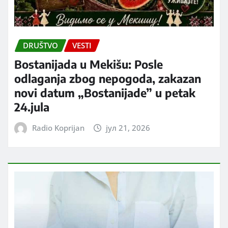
DRUŠTVO
VESTI
Bostanijada u Mekišu: Posle
odlaganja zbog nepogoda, zakazan
novi datum „Bostanijade” u petak
24.jula
Radio Koprijan
јул 21, 2026