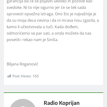
garancija da će se pojaviti ukoliko ih pozove kao
svedoke. Ni to nije sigurno jer će se tek sada
sprovesti opsežna istraga. Ono što je najvažnije je
da su moja deca nevina i da ni mrava nisu zgazila, a
kamo li učestvovala u tuči. Kada dođem,
odmorićemo se par sati, a onda možete da nas
posetiti- rekao nam je Siniša.
Biljana Roganović
Post Views:
165
Radio Koprijan