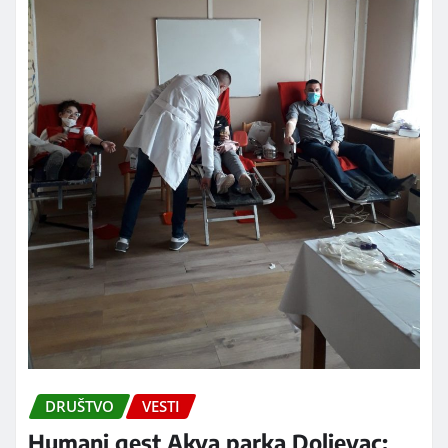
DRUŠTVO
VESTI
Humani gest Akva parka Doljevac: