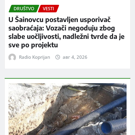
DRUŠTVO
VESTI
U Šainovcu postavljen usporivač
saobraćaja: Vozači negoduju zbog
slabe uočljivosti, nadležni tvrde da je
sve po projektu
Radio Koprijan
авг 4, 2026