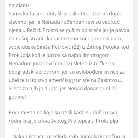
na dlanu
Samo kada smo dotakli srpsko tlo…. Danas duplo
slavimo, jer je Nenadu rođendan i svi su već kod
njega u Rečici. Prosto se gušim od sreće jer je pavda
na našoj strani i konačno smo kući- prenosi nam
svoje utiske Siniša Petrović (22) iz Žitnog Potoka kod
Prokuplja koji je jutros sa najboljim drugom
Nenadom Jovanovićem (22) sleteo iz Grčke na
beogradski aerodrom, jer su oslobođeni krivice za
učešće u ubistvo američkog turiste na Zakintosu.
Sreća za njih je dupla, jer Nenad danas puni 22
godine!
Prvo mesto na koje su otišli kada su došli u svoj
rodni kraj je crkva Svetog Prokopija u Prokuplju.
– Nakon istrage, pregleda svih snimaka konačno se