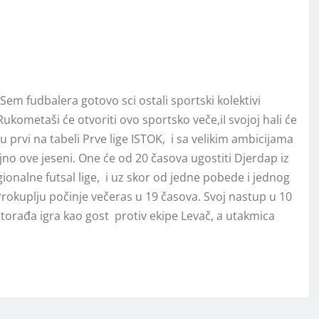
Sem fudbalera gotovo sci ostali sportski kolektivi
ometaši će otvoriti ovo sportsko veče,iI svojoj hali će
su prvi na tabeli Prve lige ISTOK, i sa velikim ambicijama
jno ove jeseni. One će od 20 časova ugostiti Djerdap iz
ionalne futsal lige, i uz skor od jedne pobede i jednog
okuplju počinje večeras u 19 časova. Svoj nastup u 10
itorađa igra kao gost protiv ekipe Levač, a utakmica