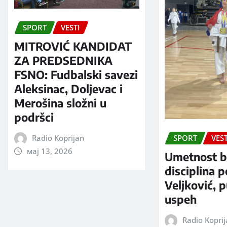
SPORT
VESTI
MITROVIĆ KANDIDAT
ZA PREDSEDNIKA
FSNO: Fudbalski savezi
Aleksinac, Doljevac i
Merošina složni u
podršci
Radio Koprijan
SPORT
VEST
мај 13, 2026
Umetnost b
disciplina 
Veljković, 
uspeh
Radio Kopri