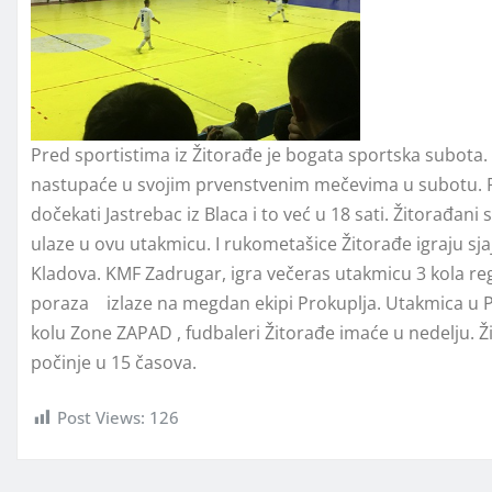
Pred sportistima iz Žitorađe je bogata sportska subota. 
nastupaće u svojim prvenstvenim mečevima u subotu. Ruk
dočekati Jastrebac iz Blaca i to već u 18 sati. Žitorađani 
ulaze u ovu utakmicu. I rukometašice Žitorađe igraju sja
Kladova. KMF Zadrugar, igra večeras utakmicu 3 kola reg
poraza izlaze na megdan ekipi Prokuplja. Utakmica u Pr
kolu Zone ZAPAD , fudbaleri Žitorađe imaće u nedelju. Ž
počinje u 15 časova.
Post Views:
126