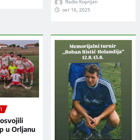
Radio Koprijan
окт 16, 2025
I
osvojili
p u Orljanu