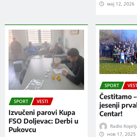
мај 12, 2026
SPORT
VEST
Čestitamo –
SPORT
VESTI
jesenji prv
Izvučeni parovi Kupa
Centar!
FSO Doljevac: Derbi u
Radio Kopri
Pukovcu
нов 17, 2025