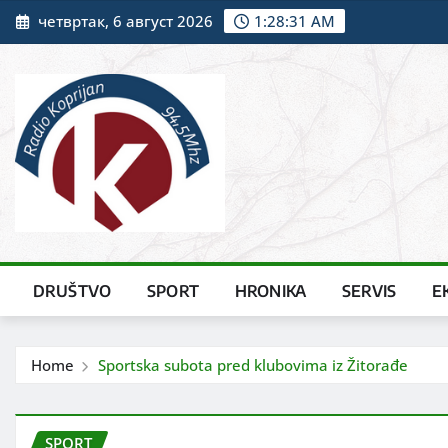
Skip
четвртак, 6 август 2026
1:28:33 AM
to
content
DRUŠTVO
SPORT
HRONIKA
SERVIS
E
Home
Sportska subota pred klubovima iz Žitorađe
SPORT