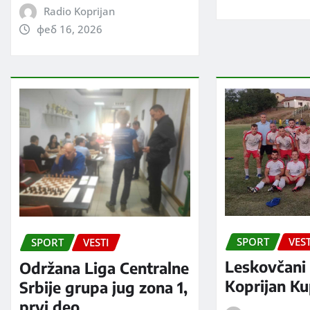
Radio Koprijan
феб 16, 2026
SPORT
VEST
SPORT
VESTI
Leskovčani 
Održana Liga Centralne
Koprijan Ku
Srbije grupa jug zona 1,
prvi deo