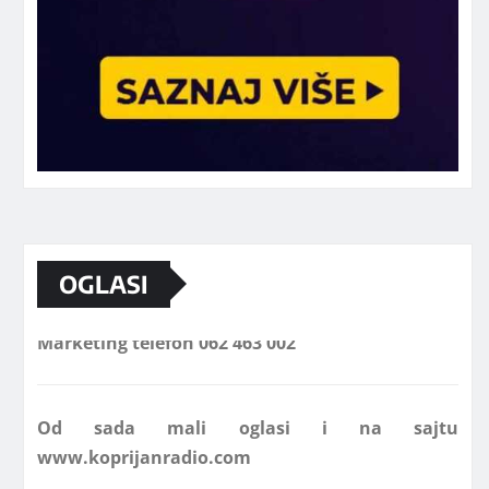
OGLASI
Marketing telefon 062 463 002
Od sada mali oglasi i na sajtu
www.koprijanradio.com