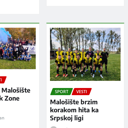
I
 Malošište
SPORT
VESTI
ak Zone
Malošište brzim
korakom hita ka
Srpskoj ligi
jan