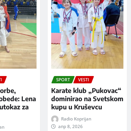
I
SPORT
VESTI
orbe,
Karate klub „Pukovac“
pobede: Lena
dominirao na Svetskom
putokaz za
kupu u Kruševcu
Radio Koprijan
апр 8, 2026
jan