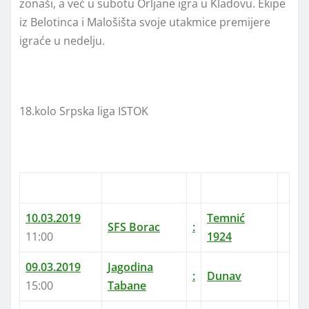
zonaši, a već u subotu Orljane igra u Kladovu. Ekipe
iz Belotinca i Malošišta svoje utakmice premijere
igraće u nedelju.
18.kolo Srpska liga ISTOK
10.03.2019
Temnić
SFS Borac
:
11:00
1924
09.03.2019
Jagodina
:
Dunav
15:00
Tabane