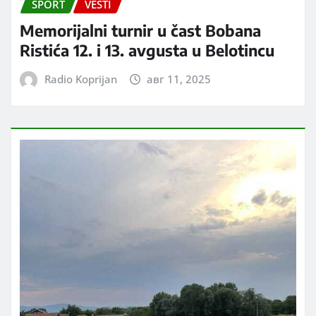
SPORT
VESTI
Memorijalni turnir u čast Bobana
Ristića 12. i 13. avgusta u Belotincu
Radio Koprijan
авг 11, 2025