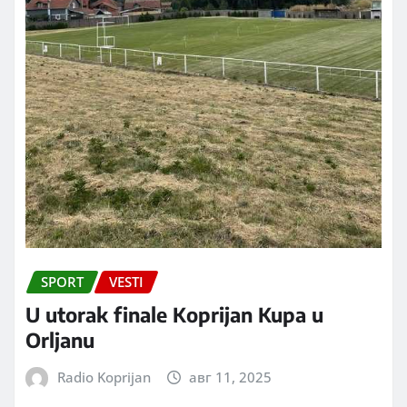
SPORT
VESTI
U utorak finale Koprijan Kupa u
Orljanu
Radio Koprijan
авг 11, 2025