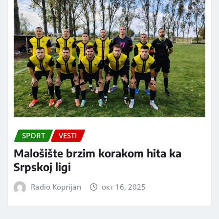
SPORT
VESTI
Malošište brzim korakom hita ka
Srpskoj ligi
Radio Koprijan
окт 16, 2025