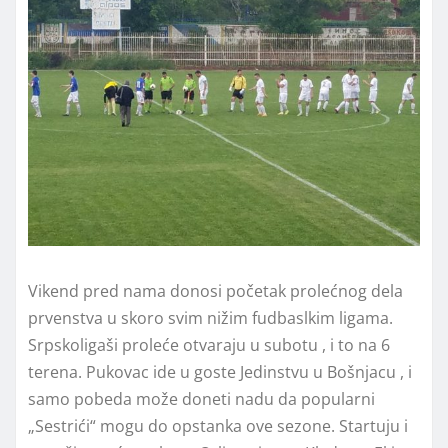
Vikend pred nama donosi početak prolećnog dela
prvenstva u skoro svim nižim fudbaslkim ligama.
Srpskoligaši proleće otvaraju u subotu , i to na 6
terena. Pukovac ide u goste Jedinstvu u Bošnjacu , i
samo pobeda može doneti nadu da popularni
„Sestrići“ mogu do opstanka ove sezone. Startuju i