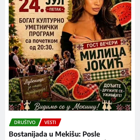
DRUŠTVO
VESTI
Bostanijada u Mekišu: Posle