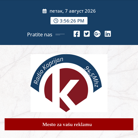
Skip
петак, 7 август 2026
to
content
3:56:28 PM
Pratite nas