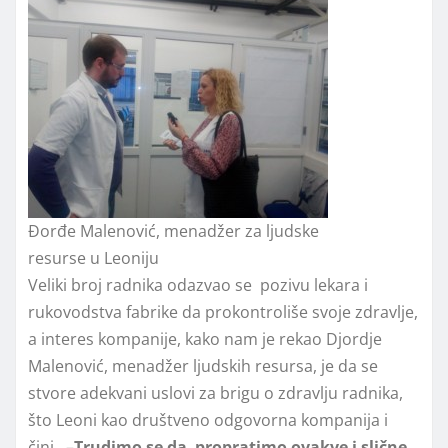
Đorđe Malenović, menadžer za ljudske
resurse u Leoniju
Veliki broj radnika odazvao se pozivu lekara i
rukovodstva fabrike da prokontroliše svoje zdravlje,
a interes kompanije, kako nam je rekao Djordje
Malenović, menadžer ljudskih resursa, je da se
stvore adekvani uslovi za brigu o zdravlju radnika,
što Leoni kao društveno odgovorna kompanija i
čini. –
Trudimo se da propratimo ovakve i slične