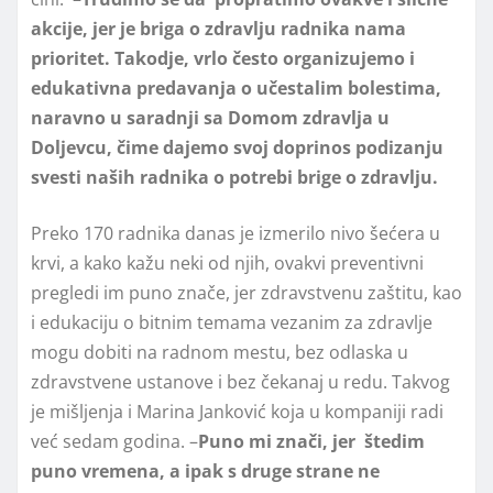
akcije, jer je briga o zdravlju radnika nama
prioritet. Takodje, vrlo često organizujemo i
edukativna predavanja o učestalim bolestima,
naravno u saradnji sa Domom zdravlja u
Doljevcu, čime dajemo svoj doprinos podizanju
svesti naših radnika o potrebi brige o zdravlju.
Preko 170 radnika danas je izmerilo nivo šećera u
krvi, a kako kažu neki od njih, ovakvi preventivni
pregledi im puno znače, jer zdravstvenu zaštitu, kao
i edukaciju o bitnim temama vezanim za zdravlje
mogu dobiti na radnom mestu, bez odlaska u
zdravstvene ustanove i bez čekanaj u redu. Takvog
je mišljenja i Marina Janković koja u kompaniji radi
već sedam godina. –
Puno mi znači, jer štedim
puno vremena, a ipak s druge strane ne