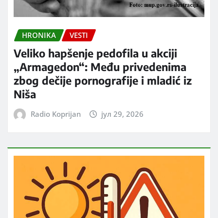
HRONIKA
VESTI
Veliko hapšenje pedofila u akciji
„Armagedon“: Među privedenima
zbog dečije pornografije i mladić iz
Niša
Radio Koprijan
јул 29, 2026