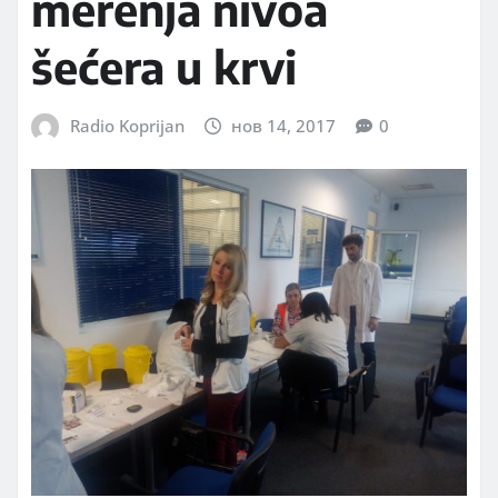
merenja nivoa
šećera u krvi
Radio Koprijan
нов 14, 2017
0