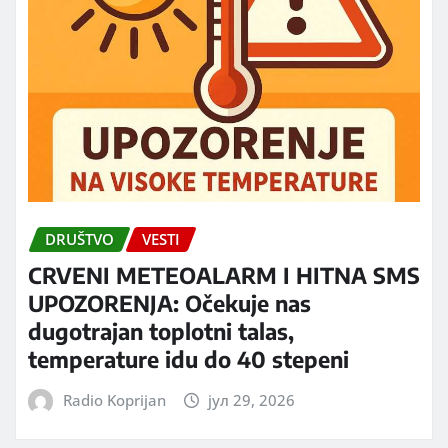
DRUŠTVO
VESTI
CRVENI METEOALARM I HITNA SMS
UPOZORENJA: Očekuje nas
dugotrajan toplotni talas,
temperature idu do 40 stepeni
Radio Koprijan
јул 29, 2026