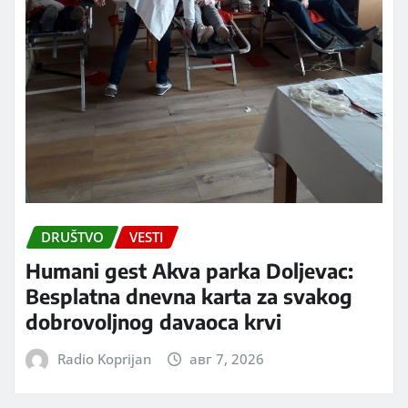
DRUŠTVO
VESTI
Humani gest Akva parka Doljevac:
Besplatna dnevna karta za svakog
dobrovoljnog davaoca krvi
Radio Koprijan
авг 7, 2026