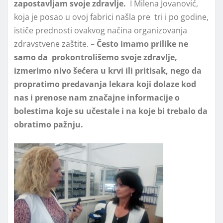
zapostavljam svoje zdravlje.
I Milena Jovanović,
koja je posao u ovoj fabrici našla pre tri i po godine,
ističe prednosti ovakvog načina organizovanja
zdravstvene zaštite. –
Često imamo prilike ne
samo da prokontrolišemo svoje zdravlje,
izmerimo nivo šećera u krvi ili pritisak, nego da
propratimo predavanja lekara koji dolaze kod
nas i prenose nam značajne informacije o
bolestima koje su učestale i na koje bi trebalo da
obratimo pažnju.