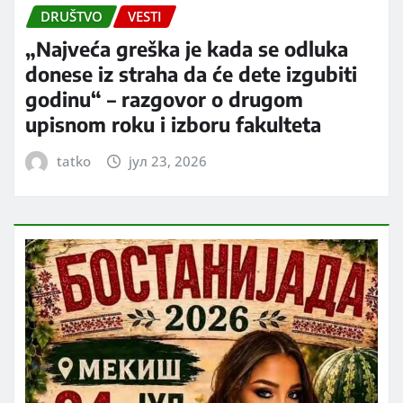
DRUŠTVO
VESTI
„Najveća greška je kada se odluka
donese iz straha da će dete izgubiti
godinu“ – razgovor o drugom
upisnom roku i izboru fakulteta
tatko
јул 23, 2026