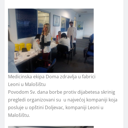
Medicinska ekipa Doma zdravlja u fabrici
Leoni u Malošištu
Povodom Sv. dana borbe protiv dijabetesa skrinig
pregledi organizovani su u najvećoj kompaniji koja
posluje u opštini Doljevac, kompaniji Leoni u
Malošištu.