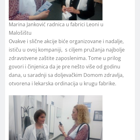
Marina Janković radnica u fabrici Leoni u
Malošištu
Ovakve i slične akcije biće organizovane i nadalje,
ističu u ovoj kompaniji, s ciljem pružanja najbolje
zdravstvene zaštite zaposlenima. Tome u prilog
govori i činjenica da je pre nešto više od godinu
dana, u saradnji sa doljevačkim Domom zdravlja,
otvorena i lekarska ordinacija u krugu fabrike.