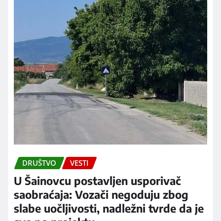
DRUŠTVO
VESTI
U Šainovcu postavljen usporivač
saobraćaja: Vozači negoduju zbog
slabe uočljivosti, nadležni tvrde da je