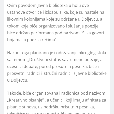
Ovim povodom Javna biblioteka u holu ove
ustanove otvoriće i izložbu slika, koje su nastale na
likovnim kolonijama koje su održane u Doljevcu, a
tokom koje biće organizovano i slušanje poezije i
biće održan performans pod nazivom “Slika govori
bojama, a poezija rečima”.
Nakon toga planirano je i održavanje okruglog stola
sa temom „Društveni status savremene poezije, a
učesnici debate, pored prosutnih pesnika, biće i
prosvetni radnici i stručni radnici iz Javne biblioteke
u Doljevcu.
Takođe, biće organizovana i radionica pod nazivom
„Kreativno pisanje“ , a učenici, koji imaju afiniteta za
pisanje stihova, uz podršku prisutnih pesnika,
takmičiće se za prvo mesto. Najboljem autoru