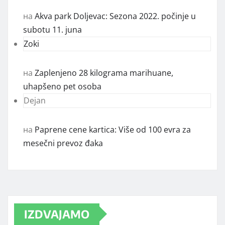
на
Akva park Doljevac: Sezona 2022. počinje u
subotu 11. juna
Zoki
на
Zaplenjeno 28 kilograma marihuane,
uhapšeno pet osoba
Dejan
на
Paprene cene kartica: Više od 100 evra za
mesečni prevoz đaka
IZDVAJAMO