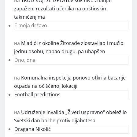
на
TRUD KOJI SE ISPLATI:Visok nivo znanja i
zapaženi rezultati učenika na opštinskim
takmičenjima
E moja državo
на
Mladić iz okoline Žitorađe zlostavljao i mučio
jednu osobu, napao drugu, pa uhapšen
Dno, dna
на
Komunalna inspekcija ponovo otkrila bacanje
otpada na očišćenoj lokaciji
Football predictions
на
Udruženje invalida „Živeti uspravno“ obeležilo
Svetski dan borbe protiv dijabetesa
Dragana Nikolić