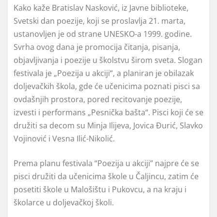
Kako kaže Bratislav Nasković, iz Javne biblioteke,
Svetski dan poezije, koji se proslavlja 21. marta,
ustanovljen je od strane UNESKO-a 1999. godine.
Svrha ovog dana je promocija čitanja, pisanja,
objavljivanja i poezije u školstvu širom sveta. Slogan
festivala je „Poezija u akciji“, a planiran je obilazak
doljevačkih škola, gde će učenicima poznati pisci sa
ovdašnjih prostora, pored recitovanje poezije,
izvesti i performans „Pesnička bašta“. Pisci koji će se
družiti sa decom su Minja Ilijeva, Jovica Đurić, Slavko
Vojinović i Vesna Ilić-Nikolić.
Prema planu festivala “Poezija u akciji” najpre će se
pisci družiti da učenicima škole u Čaljincu, zatim će
posetiti škole u Malošištu i Pukovcu, a na kraju i
školarce u doljevačkoj školi.