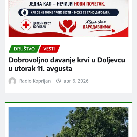
DRUŠTVO
VESTI
Dobrovoljno davanje krvi u Doljevcu
u utorak 11. avgusta
Radio Koprijan
авг 6, 2026