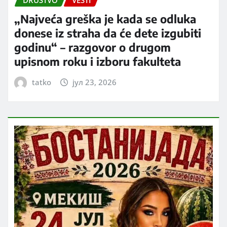
„Najveća greška je kada se odluka
donese iz straha da će dete izgubiti
godinu“ – razgovor o drugom
upisnom roku i izboru fakulteta
tatko
јул 23, 2026