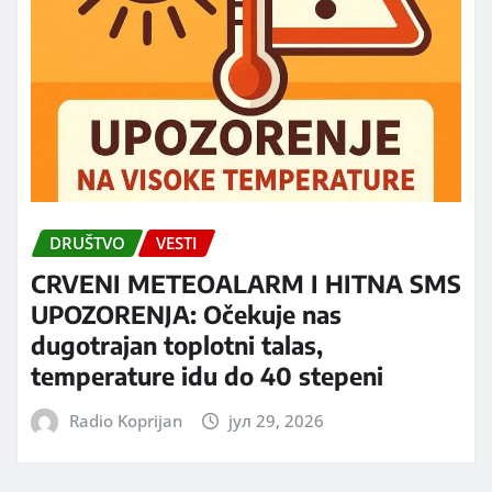
DRUŠTVO
VESTI
CRVENI METEOALARM I HITNA SMS
UPOZORENJA: Očekuje nas
dugotrajan toplotni talas,
temperature idu do 40 stepeni
Radio Koprijan
јул 29, 2026