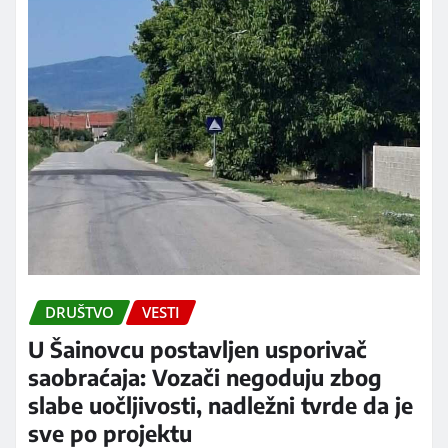
DRUŠTVO
VESTI
U Šainovcu postavljen usporivač
saobraćaja: Vozači negoduju zbog
slabe uočljivosti, nadležni tvrde da je
sve po projektu