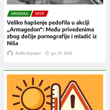
HRONIKA
VESTI
Veliko hapšenje pedofila u akciji
„Armagedon“: Među privedenima
zbog dečije pornografije i mladić iz
Niša
Radio Koprijan
јул 29, 2026