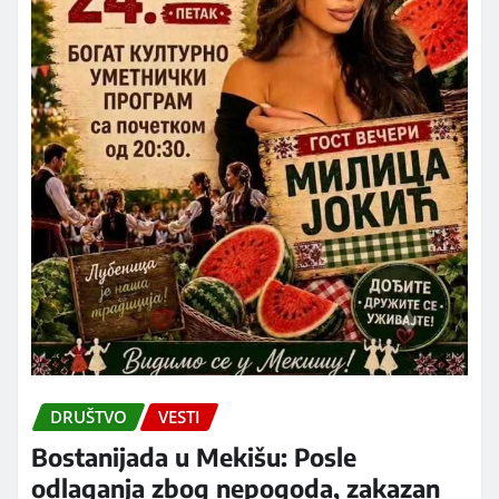
DRUŠTVO
VESTI
Bostanijada u Mekišu: Posle
odlaganja zbog nepogoda, zakazan