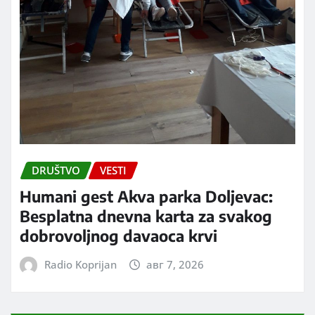
DRUŠTVO
VESTI
Humani gest Akva parka Doljevac:
Besplatna dnevna karta za svakog
dobrovoljnog davaoca krvi
Radio Koprijan
авг 7, 2026