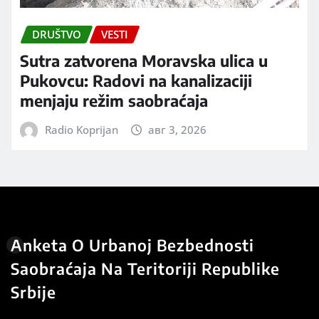
DRUŠTVO
VESTI
Sutra zatvorena Moravska ulica u
Pukovcu: Radovi na kanalizaciji
menjaju režim saobraćaja
Radio Koprijan
авг 3, 2026
Anketa O Urbanoj Bezbednosti
Saobraćaja Na Teritoriji Republike
Srbije