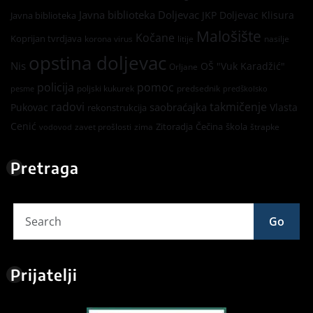
Javna biblioteka Doljevac
JKP Doljevac
Klisura
Javna biblioteka
Malošište
Kočane
Koprijan tvrdjava
korona virus
litije
nasilje
opstina doljevac
Nis
OŠ "Vuk Karadžić"
Orljane
policija
pomoc
poljski kukurek
predsednik
pesme
predškolsko
radovi
takmičenje
saobraćajka
Pukovac
Vlasta
rekonstrukcija
Cenić
Zitoradja
Čečina
škola
zavet prošlosti
zima
štrapke
vodovod
Pretraga
Go
Prijatelji