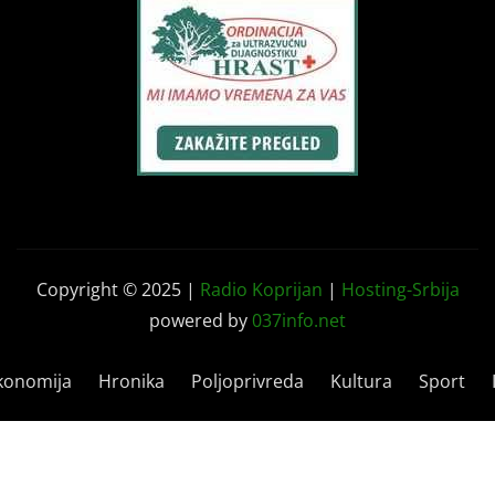
Copyright © 2025 |
Radio Koprijan
|
Hosting-Srbija
powered by
037info.net
konomija
Hronika
Poljoprivreda
Kultura
Sport