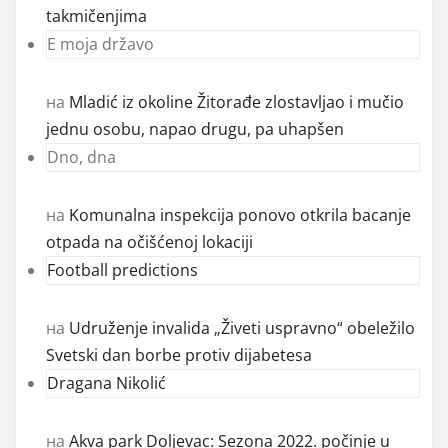
takmičenjima
E moja državo
на
Mladić iz okoline Žitorađe zlostavljao i mučio
jednu osobu, napao drugu, pa uhapšen
Dno, dna
на
Komunalna inspekcija ponovo otkrila bacanje
otpada na očišćenoj lokaciji
Football predictions
на
Udruženje invalida „Živeti uspravno“ obeležilo
Svetski dan borbe protiv dijabetesa
Dragana Nikolić
на
Akva park Doljevac: Sezona 2022. počinje u