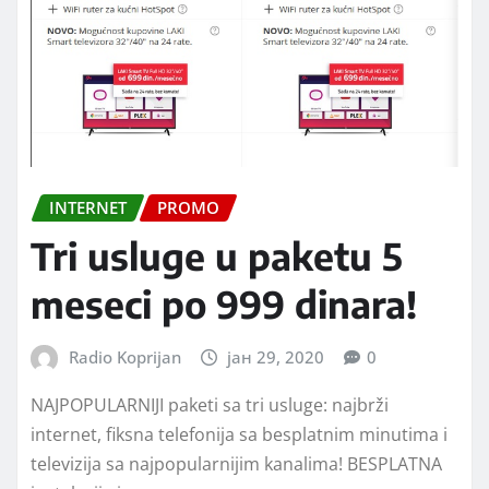
INTERNET
PROMO
Tri usluge u paketu 5
meseci po 999 dinara!
Radio Koprijan
јан 29, 2020
0
NAJPOPULARNIJI paketi sa tri usluge: najbrži
internet, fiksna telefonija sa besplatnim minutima i
televizija sa najpopularnijim kanalima! BESPLATNA