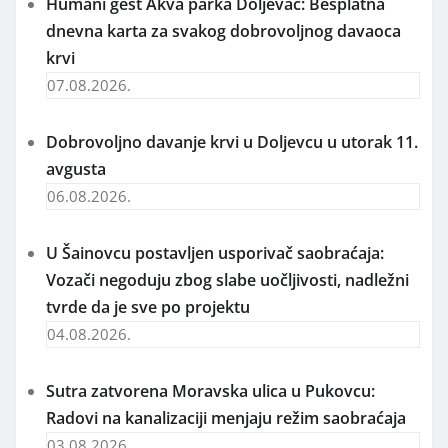
Humani gest Akva parka Doljevac: Besplatna
dnevna karta za svakog dobrovoljnog davaoca
krvi
07.08.2026.
Dobrovoljno davanje krvi u Doljevcu u utorak 11.
avgusta
06.08.2026.
U Šainovcu postavljen usporivač saobraćaja:
Vozači negoduju zbog slabe uočljivosti, nadležni
tvrde da je sve po projektu
04.08.2026.
Sutra zatvorena Moravska ulica u Pukovcu:
Radovi na kanalizaciji menjaju režim saobraćaja
03.08.2026.