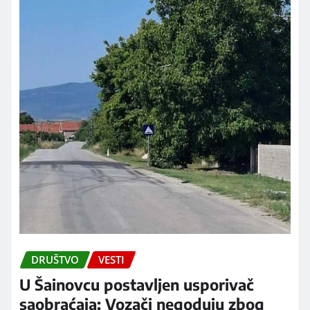
DRUŠTVO
VESTI
U Šainovcu postavljen usporivač
saobraćaja: Vozači negoduju zbog