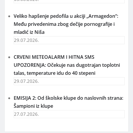
Veliko hapšenje pedofila u akciji „Armagedon“:
Među privedenima zbog dečije pornografije i
mladić iz Niša
29.07.2026.
CRVENI METEOALARM I HITNA SMS
UPOZORENJA: Očekuje nas dugotrajan toplotni
talas, temperature idu do 40 stepeni
29.07.2026.
EMISIJA 2: Od školske klupe do naslovnih strana:
Šampioni iz klupe
27.07.2026.