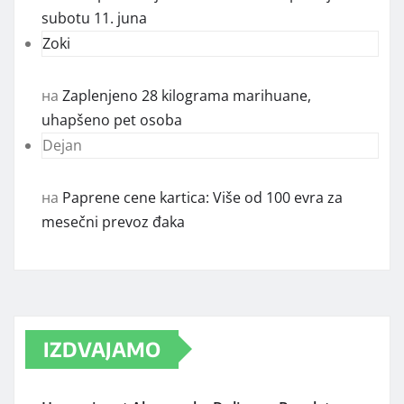
subotu 11. juna
Zoki
на
Zaplenjeno 28 kilograma marihuane,
uhapšeno pet osoba
Dejan
на
Paprene cene kartica: Više od 100 evra za
mesečni prevoz đaka
IZDVAJAMO