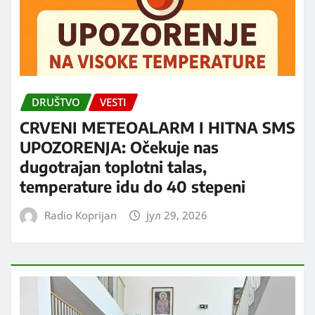
DRUŠTVO
VESTI
CRVENI METEOALARM I HITNA SMS
UPOZORENJA: Očekuje nas
dugotrajan toplotni talas,
temperature idu do 40 stepeni
Radio Koprijan
јул 29, 2026