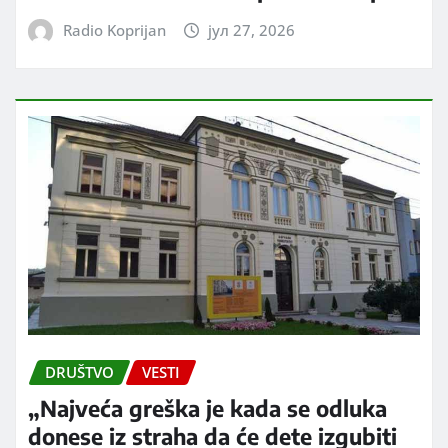
Radio Koprijan
јул 27, 2026
DRUŠTVO
VESTI
„Najveća greška je kada se odluka
donese iz straha da će dete izgubiti