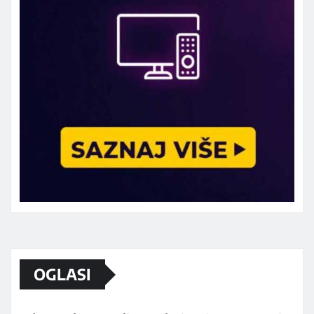
Marketing telefon 062 463 002
OGLASI
Od sada mali oglasi i na sajtu
www.koprijanradio.com