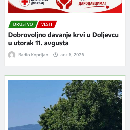
DRUŠTVO
VESTI
Dobrovoljno davanje krvi u Doljevcu
u utorak 11. avgusta
Radio Koprijan
авг 6, 2026