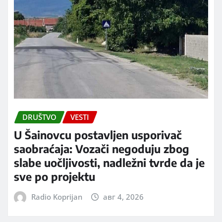
DRUŠTVO
VESTI
U Šainovcu postavljen usporivač
saobraćaja: Vozači negoduju zbog
slabe uočljivosti, nadležni tvrde da je
sve po projektu
Radio Koprijan
авг 4, 2026