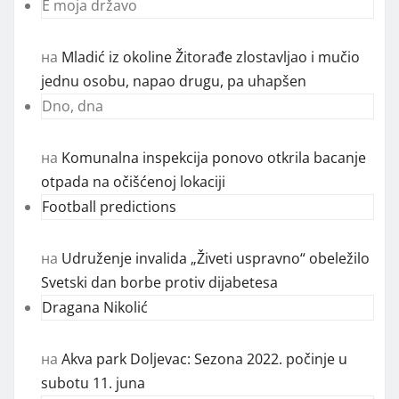
E moja državo
на
Mladić iz okoline Žitorađe zlostavljao i mučio
jednu osobu, napao drugu, pa uhapšen
Dno, dna
на
Komunalna inspekcija ponovo otkrila bacanje
otpada na očišćenoj lokaciji
Football predictions
на
Udruženje invalida „Živeti uspravno“ obeležilo
Svetski dan borbe protiv dijabetesa
Dragana Nikolić
на
Akva park Doljevac: Sezona 2022. počinje u
subotu 11. juna