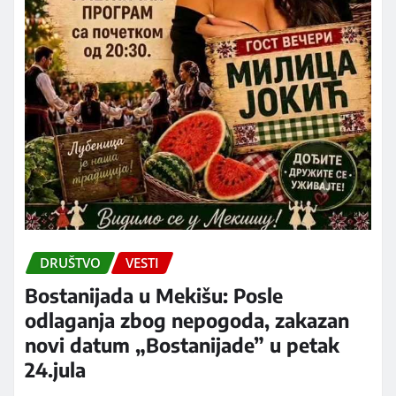
DRUŠTVO
VESTI
Bostanijada u Mekišu: Posle
odlaganja zbog nepogoda, zakazan
novi datum „Bostanijade” u petak
24.jula