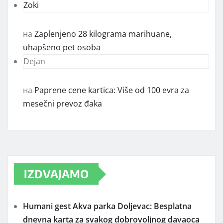
Zoki
на
Zaplenjeno 28 kilograma marihuane,
uhapšeno pet osoba
Dejan
на
Paprene cene kartica: Više od 100 evra za
mesečni prevoz đaka
IZDVAJAMO
Humani gest Akva parka Doljevac: Besplatna
dnevna karta za svakog dobrovoljnog davaoca