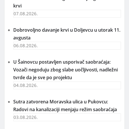
krvi
07.08.2026.
Dobrovoljno davanje krvi u Doljevcu u utorak 11.
avgusta
06.08.2026.
U Šainovcu postavljen usporivač saobraćaja:
Vozači negoduju zbog slabe uočljivosti, nadležni
tvrde da je sve po projektu
04.08.2026.
Sutra zatvorena Moravska ulica u Pukovcu:
Radovi na kanalizaciji menjaju režim saobraćaja
03.08.2026.