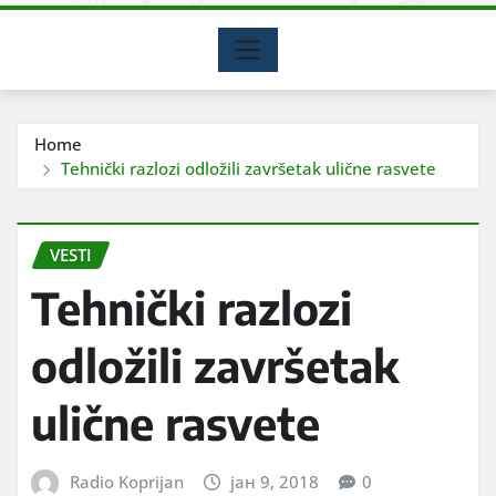
Home
Tehnički razlozi odložili završetak ulične rasvete
VESTI
Tehnički razlozi
odložili završetak
ulične rasvete
Radio Koprijan
јан 9, 2018
0