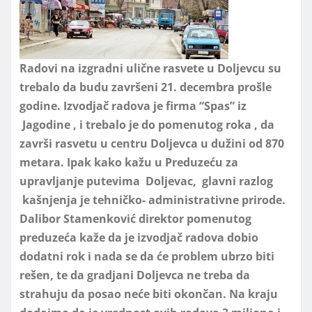
Radovi na izgradni ulične rasvete u Doljevcu su
trebalo da budu završeni 21. decembra prošle
godine. Izvodjač radova je firma “Spas” iz
Jagodine , i trebalo je do pomenutog roka , da
završi rasvetu u centru Doljevca u dužini od 870
metara. Ipak kako kažu u Preduzeću za
upravljanje putevima Doljevac, glavni razlog
kašnjenja je tehničko- administrativne prirode.
Dalibor Stamenković direktor pomenutog
preduzeća kaže da je izvodjač radova dobio
dodatni rok i nada se da će problem ubrzo biti
rešen, te da gradjani Doljevca ne treba da
strahuju da posao neće biti okončan. Na kraju