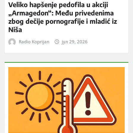
Veliko hapšenje pedofila u akciji
„Armagedon“: Među privedenima
zbog dečije pornografije i mladić iz
Niša
Radio Koprijan
јул 29, 2026