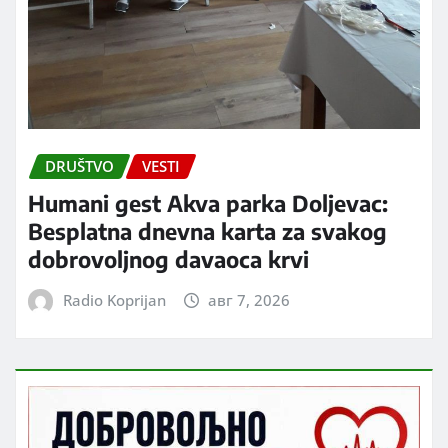
DRUŠTVO
VESTI
Humani gest Akva parka Doljevac:
Besplatna dnevna karta za svakog
dobrovoljnog davaoca krvi
Radio Koprijan
авг 7, 2026