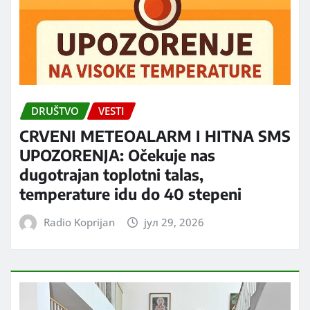
DRUŠTVO
VESTI
CRVENI METEOALARM I HITNA SMS
UPOZORENJA: Očekuje nas
dugotrajan toplotni talas,
temperature idu do 40 stepeni
Radio Koprijan
јул 29, 2026