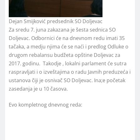
Dejan Smijković predsednik SO Doljevac
Za sredu 7. juna zakazana je šesta sednica SO
Doljevac. Odbornici će na dnevnom redu imati 35
tačaka, a medju njima će se naći i predlog Odluke o
drugom rebalansu budžeta opštine Doljevac za
2017. godinu. Takodje , lokalni parlament će sutra
raspravljati i o izveštajima o radu Javnih preduzeća i
ustanova čiji je osnivač SO Doljevac. Ina;e početak
zasedanja je u 10 časova.
Evo kompletnog dnevnog reda: