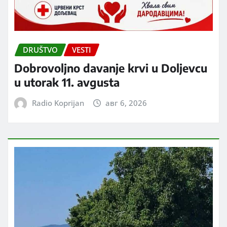
DRUŠTVO
VESTI
Dobrovoljno davanje krvi u Doljevcu
u utorak 11. avgusta
Radio Koprijan
авг 6, 2026