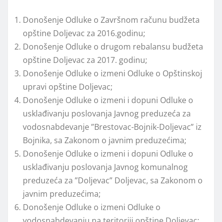
Donošenje Odluke o Završnom računu budžeta
opštine Doljevac za 2016.godinu;
Donošenje Odluke o drugom rebalansu budžeta
opštine Doljevac za 2017. godinu;
Donošenje Odluke o izmeni Odluke o Opštinskoj
upravi opštine Doljevac;
Donošenje Odluke o izmeni i dopuni Odluke o
usklađivanju poslovanja Javnog preduzeća za
vodosnabdevanje ”Brestovac-Bojnik-Doljevac” iz
Bojnika, sa Zakonom o javnim preduzećima;
Donošenje Odluke o izmeni i dopuni Odluke o
usklađivanju poslovanja Javnog komunalnog
preduzeća za ”Doljevac” Doljevac, sa Zakonom o
javnim preduzećima;
Donošenje Odluke o izmeni Odluke o
vodosnabdevanju na teritoriji opštine Doljevac;