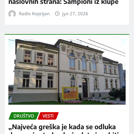
naslovnih strana: Šampioni iz klupe
Radio Koprijan
јул 27, 2026
DRUŠTVO
VESTI
„Najveća greška je kada se odluka