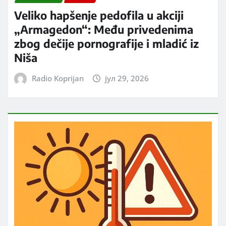
Veliko hapšenje pedofila u akciji
„Armagedon“: Među privedenima
zbog dečije pornografije i mladić iz
Niša
Radio Koprijan
јул 29, 2026