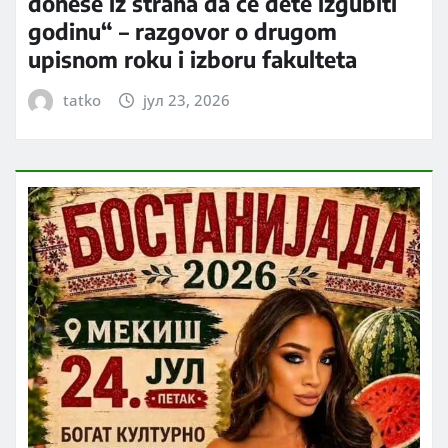
donese iz straha da će dete izgubiti
godinu“ – razgovor o drugom
upisnom roku i izboru fakulteta
tatko
јул 23, 2026