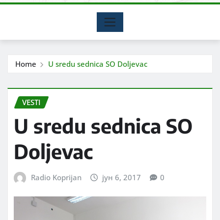
Home
U sredu sednica SO Doljevac
VESTI
U sredu sednica SO
Doljevac
Radio Koprijan
јун 6, 2017
0