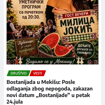
DRUŠTVO
VESTI
Bostanijada u Mekišu: Posle
odlaganja zbog nepogoda, zakazan
novi datum „Bostanijade” u petak
24.jula