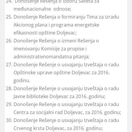
Donošenje Rešenja o izboru Saveta za
međunacionalne odnose;
Donošenje Rešenja o formiranju Tima za izradu
Akcionog plana i programa energetske
efikasnosti opštine Doljevac;
Donošenje Rešenja o izmeni Rešenja o
imenovanju Komisije za propise i
administrativnomandatna pitanja;
Donošenje Rešenje o usvajanju Izveštaja o radu
Opštinske uprave opštine Doljevac za 2016.
godinu.
Donošenje Rešenje o usvajanju Izveštaja o radu
Javne biblioteke Doljevac za 2016. godinu;
Donošenje Rešenje o usvajanju Izveštaja o radu
Centra za socijalni rad Doljevac, za 2016. godinu;
Donošenje Rešenje o usvajanju Izveštaja o radu
Crvenog krsta Doljevac, za 2016. godinu;