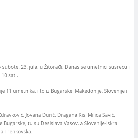
 subote, 23. jula, u Žitorađi. Danas se umetnici susreću i
10 sati.
e 11 umetnika, i to iz Bugarske, Makedonije, Slovenije i
Zdravković, Jovana Đurić, Dragana Ris, Milica Savić,
če Bugarske, tu su Desislava Vasov, a Slovenije-Iskra
na Trenkovska.