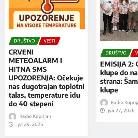
DRUŠTVO
VESTI
CRVENI
DRUŠTVO
V
METEOALARM I
EMISIJA 2: 
HITNA SMS
klupe do na
UPOZORENJA: Očekuje
strana: Šam
nas dugotrajan toplotni
klupe
talas, temperature idu
Radio Kopri
do 40 stepeni
јул 27, 2026
Radio Koprijan
јул 29, 2026