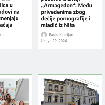
ica u
„Armagedon“: Među
adovi na
privedenima zbog
 menjaju
dečije pornografije i
aćaja
mladić iz Niša
jan
Radio Koprijan
јул 29, 2026