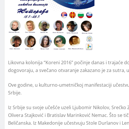
Likovna kolonija “Koreni 2016” počinje danas i trajaće do
dogovoraju, a svečano otvaranje zakazano je za sutra, u 
Ove godine, u kulturno-umetničkoj manifestaciji učestvuj
Srbije.
Iz Srbije su svoje učešće uzeli Ljubomir Nikolov, Srećko 
Olivera Stajković i Bratislav Marinković Nemac. Što se ti
Beličanska. Iz Makedonije učestvuju Stole Durlanov i Le