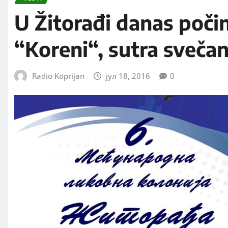
U Žitorađi danas počin
“Koreni“, sutra sveča
Radio Koprijan
јул 18, 2016
0