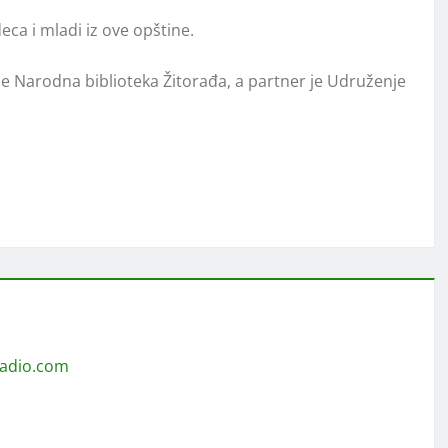
eca i mladi iz ove opštine.
je Narodna biblioteka Žitorađa, a partner je Udruženje
radio.com