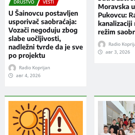
DRUŠTVO
VESTI
Moravska ul
U Šainovcu postavljen
Pukovcu: R
usporivač saobraćaja:
kanalizaciji
Vozači negoduju zbog
režim saobr
slabe uočljivosti,
Radio Kopri
nadležni tvrde da je sve
авг 3, 2026
po projektu
Radio Koprijan
авг 4, 2026