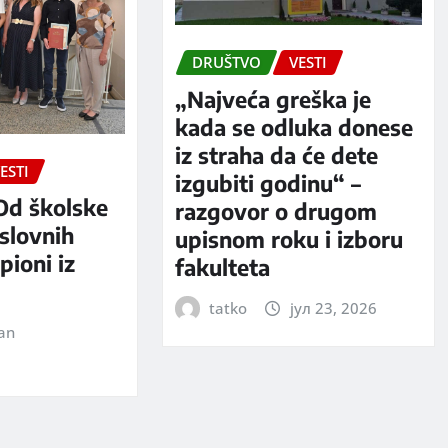
DRUŠTVO
VESTI
„Najveća greška je
kada se odluka donese
iz straha da će dete
ESTI
izgubiti godinu“ –
Od školske
razgovor o drugom
slovnih
upisnom roku i izboru
pioni iz
fakulteta
tatko
јул 23, 2026
jan