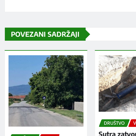
POVEZANI SADRŽAJI
DRUŠTVO
V
Sutra zatvo