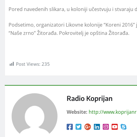
Pored navedenih slikara, u koloniji učestvuju i stvaraju d
Podsetimo, organizatori Likovne kolonije “Koreni 2016” 
“Naše zrno” Žitorađa. Pokrovitelj je opština Žitorađa.
Post Views:
235
Radio Koprijan
Website:
http://www.koprijan