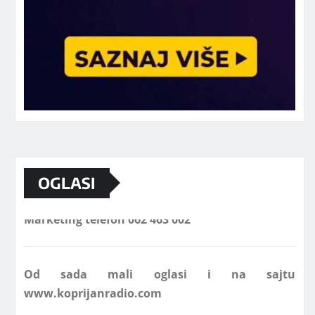
OGLASI
Marketing telefon 062 463 002
Od sada mali oglasi i na sajtu
www.koprijanradio.com