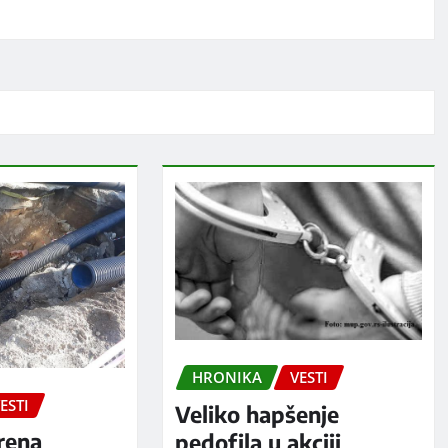
HRONIKA
VESTI
ESTI
Veliko hapšenje
rena
pedofila u akciji