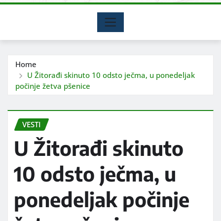
Home
U Žitorađi skinuto 10 odsto ječma, u ponedeljak
počinje žetva pšenice
VESTI
U Žitorađi skinuto
10 odsto ječma, u
ponedeljak počinje