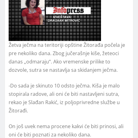
Žetva ječma na teritoriji opštine Žitorađa počela je
pre nekoliko dana. Zbog jučerašnje kiše, žeteoci
danas „odmaraju“. Ako vremenske prilike to
dozvole, sutra se nastavlja sa skidanjem ječma.
-Do sada je skinuto 10 odsto ječma. Kiša je malo
stopirala radove, ali oni će biti nastavljeni sutra,
rekao je Slađan Rakić, iz poljoprivredne službe u
Žitorađi.
On još uvek nema procene kakvi će biti prinosi, ali
oni će biti poznati za nekoliko dana.