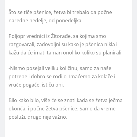
Što se tiče pšenice, žetva bi trebalo da počne
naredne nedelje, od ponedeljka.
Poljoprivrednici iz Žitorađe, sa kojima smo
razgovarali, zadovoljni su kako je pšenica nikla i
kažu da će imati taman onoliko koliko su planirali.
-Nismo posejali veliku količinu, samo za naše
potrebe i dobro se rodilo. Imaćemo za kolače i
vruće pogače, ističu oni.
Bilo kako bilo, više će se znati kada se žetva ječma
okonča, i počne žetva pšenice. Samo da vreme
posluži, drugo nije važno.