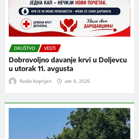
DRUŠTVO
VESTI
Dobrovoljno davanje krvi u Doljevcu
u utorak 11. avgusta
Radio Koprijan
авг 6, 2026