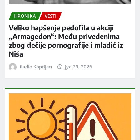
HRONIKA
VESTI
Veliko hapšenje pedofila u akciji
„Armagedon“: Među privedenima
zbog dečije pornografije i mladić iz
Niša
Radio Koprijan
јул 29, 2026