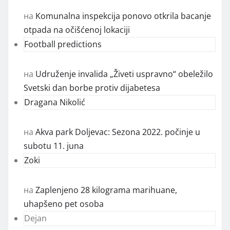
на
Komunalna inspekcija ponovo otkrila bacanje
otpada na očišćenoj lokaciji
Football predictions
на
Udruženje invalida „Živeti uspravno“ obeležilo
Svetski dan borbe protiv dijabetesa
Dragana Nikolić
на
Akva park Doljevac: Sezona 2022. počinje u
subotu 11. juna
Zoki
на
Zaplenjeno 28 kilograma marihuane,
uhapšeno pet osoba
Dejan