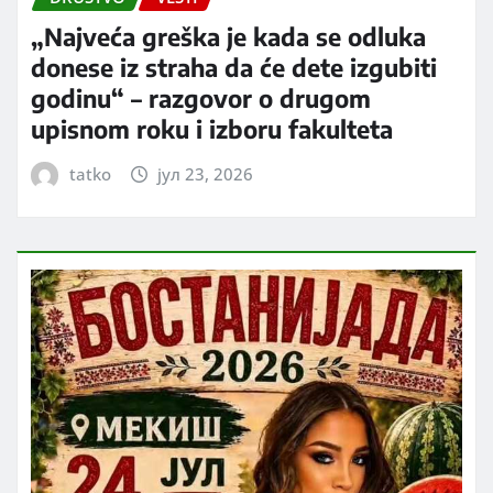
„Najveća greška je kada se odluka
donese iz straha da će dete izgubiti
godinu“ – razgovor o drugom
upisnom roku i izboru fakulteta
tatko
јул 23, 2026