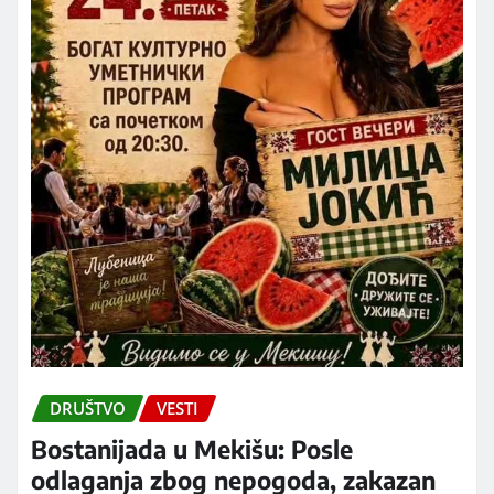
DRUŠTVO
VESTI
Bostanijada u Mekišu: Posle
odlaganja zbog nepogoda, zakazan