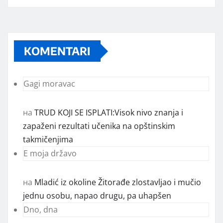
KOMENTARI
Gagi moravac
на
TRUD KOJI SE ISPLATI:Visok nivo znanja i
zapaženi rezultati učenika na opštinskim
takmičenjima
E moja državo
на
Mladić iz okoline Žitorađe zlostavljao i mučio
jednu osobu, napao drugu, pa uhapšen
Dno, dna