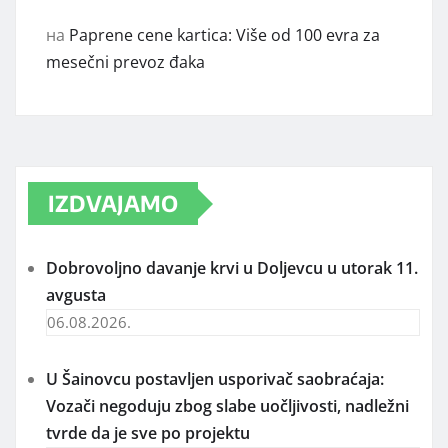
на
Paprene cene kartica: Više od 100 evra za
mesečni prevoz đaka
IZDVAJAMO
Dobrovoljno davanje krvi u Doljevcu u utorak 11.
avgusta
06.08.2026.
U Šainovcu postavljen usporivač saobraćaja:
Vozači negoduju zbog slabe uočljivosti, nadležni
tvrde da je sve po projektu