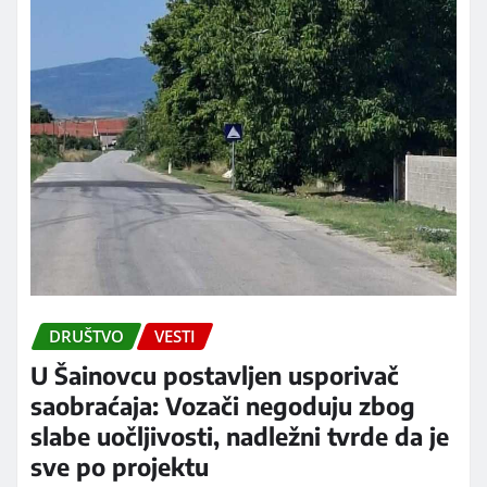
DRUŠTVO
VESTI
U Šainovcu postavljen usporivač
saobraćaja: Vozači negoduju zbog
slabe uočljivosti, nadležni tvrde da je
sve po projektu