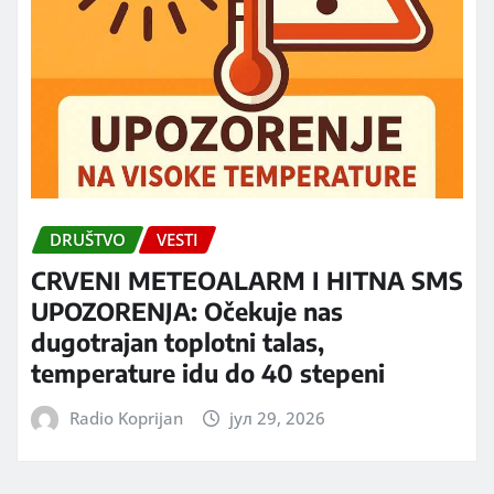
DRUŠTVO
VESTI
CRVENI METEOALARM I HITNA SMS
UPOZORENJA: Očekuje nas
dugotrajan toplotni talas,
temperature idu do 40 stepeni
Radio Koprijan
јул 29, 2026