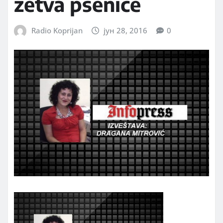
žetva pšenice
Radio Koprijan
јун 28, 2016
0