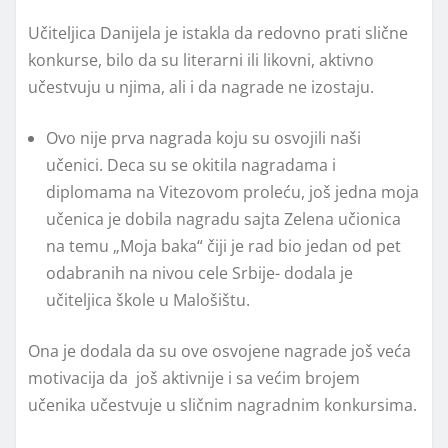
Učiteljica Danijela je istakla da redovno prati slične
konkurse, bilo da su literarni ili likovni, aktivno
učestvuju u njima, ali i da nagrade ne izostaju.
Ovo nije prva nagrada koju su osvojili naši
učenici. Deca su se okitila nagradama i
diplomama na Vitezovom proleću, još jedna moja
učenica je dobila nagradu sajta Zelena učionica
na temu „Moja baka“ čiji je rad bio jedan od pet
odabranih na nivou cele Srbije- dodala je
učiteljica škole u Malošištu.
Ona je dodala da su ove osvojene nagrade još veća
motivacija da još aktivnije i sa većim brojem
učenika učestvuje u sličnim nagradnim konkursima.