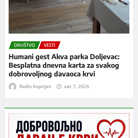
DRUŠTVO
VESTI
Humani gest Akva parka Doljevac:
Besplatna dnevna karta za svakog
dobrovoljnog davaoca krvi
Radio Koprijan
авг 7, 2026