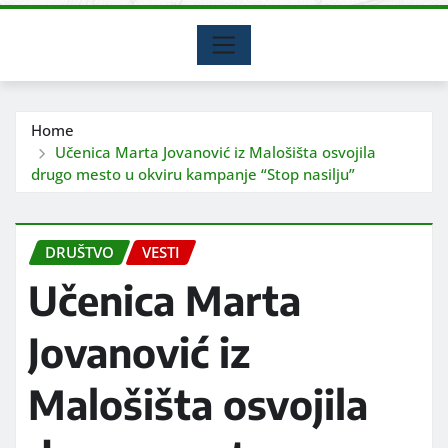
Home
Učenica Marta Jovanović iz Malošišta osvojila
drugo mesto u okviru kampanje “Stop nasilju”
DRUŠTVO
VESTI
Učenica Marta
Jovanović iz
Malošišta osvojila