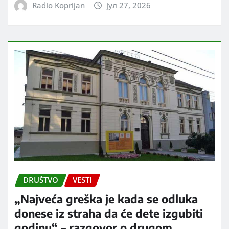
Radio Koprijan
јул 27, 2026
DRUŠTVO
VESTI
„Najveća greška je kada se odluka
donese iz straha da će dete izgubiti
godinu“ – razgovor o drugom