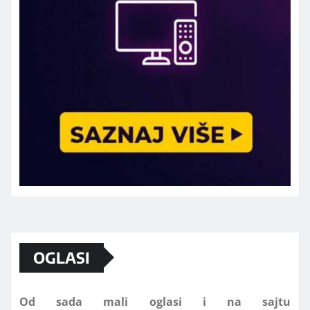
Marketing telefon 062 463 002
OGLASI
Od sada mali oglasi i na sajtu
www.koprijanradio.com