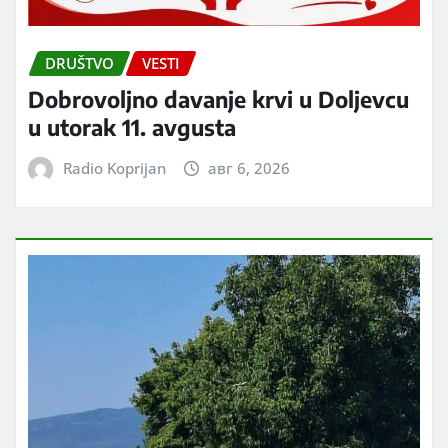
DRUŠTVO
VESTI
Dobrovoljno davanje krvi u Doljevcu
u utorak 11. avgusta
Radio Koprijan
авг 6, 2026