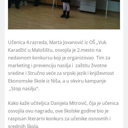
Učenica 4.razreda, Marta Jovanović iz OŠ „Vuk
Karadžić u Malošištu, osvojila je 2.mesto na
nedavnom konkursu koji je organizovao Tim za
marketing i prevenciju nasilja i zaštitu životne
sredine i Stručno veće za srpski jezik i književnost
Ekonomske škole iz Niša, a u okviru kampanje
„Stop nasilju“.
Kako kaže učiteljica Danijela Mitrović, čija je učenica
osvojila ovu nagradu, ove školske godine bio je
raspisan literarni konkurs za učenike osnovnih i
srednjih škola.