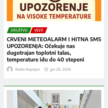
DRUŠTVO
VESTI
CRVENI METEOALARM I HITNA SMS
UPOZORENJA: Očekuje nas
dugotrajan toplotni talas,
temperature idu do 40 stepeni
Radio Koprijan
јул 29, 2026