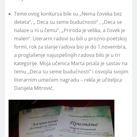
Teme ovog konkursa bile su „Nema čoveka bez
deteta“, „ Deca su seme budućnosti“ , „Deca se
nalaze u ni u čemu“, „Priroda je velika, a čovek je
malen“. Literarni radovi su bili u prozno-poetskoj
formi, rok za slanje radova bio je do 1.novembra,
a proglašenje najuspešnijih radova bilo je u tri
kategorije. Moja učenica Marta pisala je sastav na
temu „Deca su seme budućnosti“ i osvojila svojim
literarnim umećem nagradu – rekla je učiteljica
Danijela Mitrović.