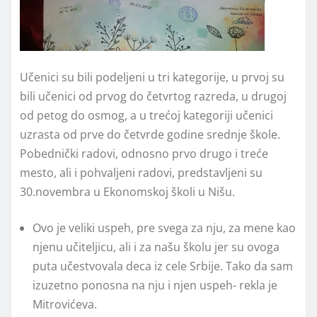
Učenici su bili podeljeni u tri kategorije, u prvoj su
bili učenici od prvog do četvrtog razreda, u drugoj
od petog do osmog, a u trećoj kategoriji učenici
uzrasta od prve do četvrde godine srednje škole.
Pobednički radovi, odnosno prvo drugo i treće
mesto, ali i pohvaljeni radovi, predstavljeni su
30.novembra u Ekonomskoj školi u Nišu.
Ovo je veliki uspeh, pre svega za nju, za mene kao
njenu učiteljicu, ali i za našu školu jer su ovoga
puta učestvovala deca iz cele Srbije. Tako da sam
izuzetno ponosna na nju i njen uspeh- rekla je
Mitrovićeva.