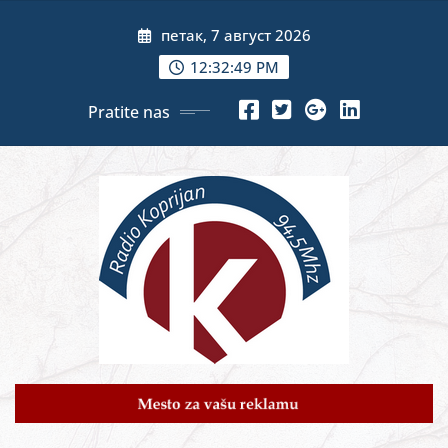
Skip
петак, 7 август 2026
to
content
12:32:51 PM
Pratite nas