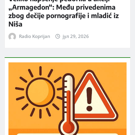
„Armagedon“: Među privedenima
zbog dečije pornografije i mladić iz
Niša
Radio Koprijan
јул 29, 2026