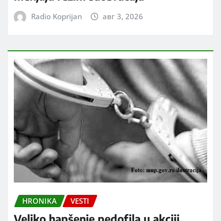
Radio Koprijan
авг 3, 2026
HRONIKA
VESTI
Veliko hapšenje pedofila u akciji