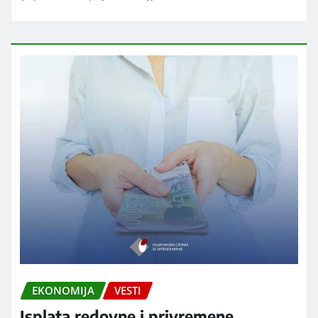
EKONOMIJA
VESTI
Isplata redovne i privremene