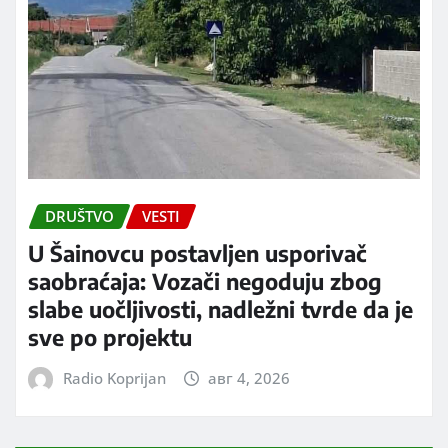
DRUŠTVO
VESTI
U Šainovcu postavljen usporivač
saobraćaja: Vozači negoduju zbog
slabe uočljivosti, nadležni tvrde da je
sve po projektu
Radio Koprijan
авг 4, 2026