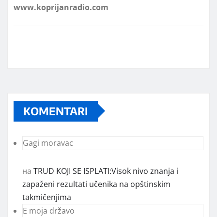
KOMENTARI
Gagi moravac
на
TRUD KOJI SE ISPLATI:Visok nivo znanja i
zapaženi rezultati učenika na opštinskim
takmičenjima
E moja državo