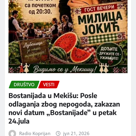
DRUŠTVO
VESTI
Bostanijada u Mekišu: Posle
odlaganja zbog nepogoda, zakazan
novi datum „Bostanijade” u petak
24.jula
Radio Koprijan
јул 21, 2026