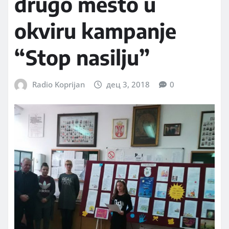
drugo mesto u
okviru kampanje
“Stop nasilju”
Radio Koprijan
дец 3, 2018
0