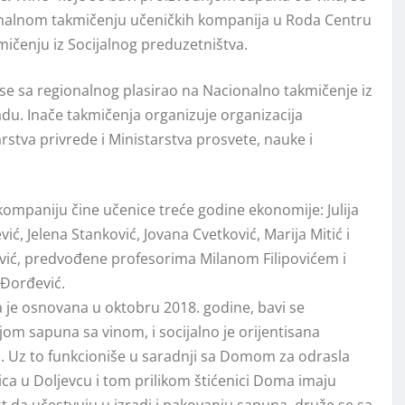
nalnom takmičenju učeničkih kompanija u Roda Centru
mičenju iz Socijalnog preduzetništva.
i se sa regionalnog plasirao na Nacionalno takmičenje iz
du. Inače takmičenja organizuje organizacija
rstva privrede i Ministarstva prosvete, nauke i
ompaniju čine učenice treće godine ekonomije: Julija
vić, Jelena Stanković, Jovana Cvetković, Marija Mitić i
ović, predvođene profesorima Milanom Filipovićem i
Đorđević.
 je osnovana u oktobru 2018. godine, bavi se
om sapuna sa vinom, i socijalno je orijentisana
. Uz to funkcioniše u saradnji sa Domom za odrasla
lica u Doljevcu i tom prilikom štićenici Doma imaju
da učestvuju u izradi i pakovanju sapuna, druže se sa