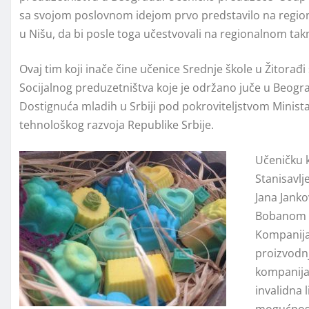
sa svojom poslovnom idejom prvo predstavilo na regio
u Nišu, da bi posle toga učestvovali na regionalnom tak
Ovaj tim koji inače čine učenice Srednje škole u Žitorađ
Socijalnog preduzetništva koje je održano juče u Beogra
Dostignuća mladih u Srbiji pod pokroviteljstvom Minista
tehnološkog razvoja Republike Srbije.
Učeničku k
Stanisavlje
Jana Jank
Bobanom 
Kompanija
proizvodnj
kompanija
invalidna 
mogućnost 