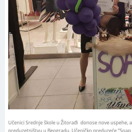
Učenici Srednje škole u Žitorađi donose nove uspehe, 
preduzetništvu u Beogradu. Učeničko preduzeće ”Soap 