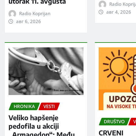
utorak 11. avgusta
Radio Kopri
авг 4, 2026
Radio Koprijan
авг 6, 2026
HRONIKA
VESTI
Veliko hapšenje
DRUŠTVO
V
pedofila u akciji
CRVENI
„Armagedon“: Među