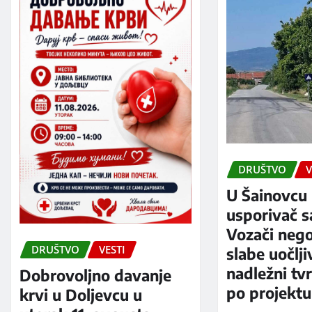
DRUŠTVO
V
U Šainovcu 
usporivač s
Vozači neg
DRUŠTVO
VESTI
slabe uočlji
nadležni tv
Dobrovoljno davanje
po projektu
krvi u Doljevcu u