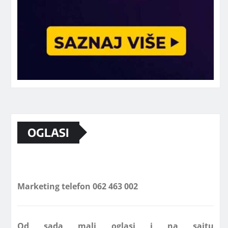
OGLASI
Marketing telefon 062 463 002
Od sada mali oglasi i na sajtu
www.koprijanradio.com