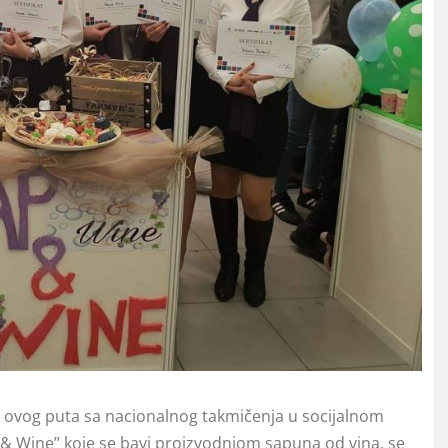
a ovog puta sa nacionalnog takmičenja u socijalnom
& Wine” koje se bavi proizvodnjom sapuna od vina, se