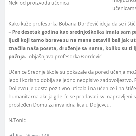
Neki od proizvoda učenica
učenicama
Kako kaže profesorka Bobana Đorđević ideja da se i štiće
–
Pre desetak godina kao srednjoškolka imala sam pri
ljudi koji tamo borave su na mene ostavili baš jak ut
značila naša poseta, druženje sa nama, koliko su ti l
pažnja.
objašnjava profesorka Đorđević.
Učenice Srednje škole su pokazale da pored učenja mož
lepo i korisno dobija se jedno neopisivo zadovoljestv
Doljevcu je dosta pozitivno uticala i na učenice i na štić
humanitarna akcija gde će se prodavati svi napravljeni s
prosleđen Domu za invalidna lica u Doljevcu.
N.Tonić
Post Views:
149