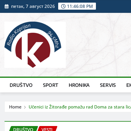
Skip
петак, 7 август 2026
11:46:09 PM
to
content
DRUŠTVO
SPORT
HRONIKA
SERVIS
E
Home
Učenici iz Žitorađe pomažu rad Doma za stara lic
DRUŠTVO
VESTI