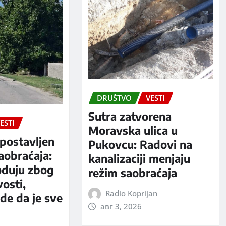
DRUŠTVO
VESTI
Sutra zatvorena
ESTI
Moravska ulica u
postavljen
Pukovcu: Radovi na
aobraćaja:
kanalizaciji menjaju
oduju zbog
režim saobraćaja
vosti,
Radio Koprijan
rde da je sve
авг 3, 2026