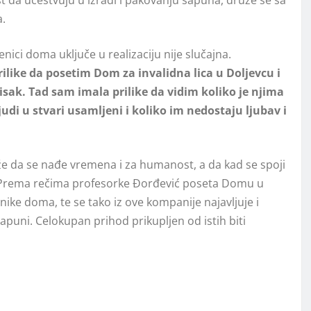
.
nici doma uključe u realizaciju nije slučajna.
like da posetim Dom za invalidna lica u Doljevcu i
isak. Tad sam imala prilike da vidim koliko je njima
judi u stvari usamljeni i koliko im nedostaju ljubav i
e da se nađe vremena i za humanost, a da kad se spoji
o. Prema rečima profesorke Đorđević poseta Domu u
enike doma, te se tako iz ove kompanije najavljuje i
apuni. Celokupan prihod prikupljen od istih biti