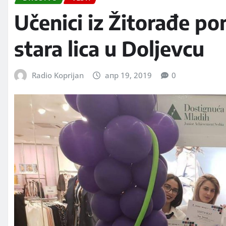
Učenici iz Žitorađe p
stara lica u Doljevcu
Radio Koprijan
апр 19, 2019
0