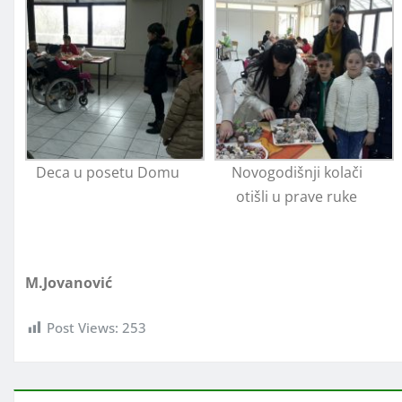
Deca u posetu Domu
Novogodišnji kolači
otišli u prave ruke
M.Jovanović
Post Views:
253