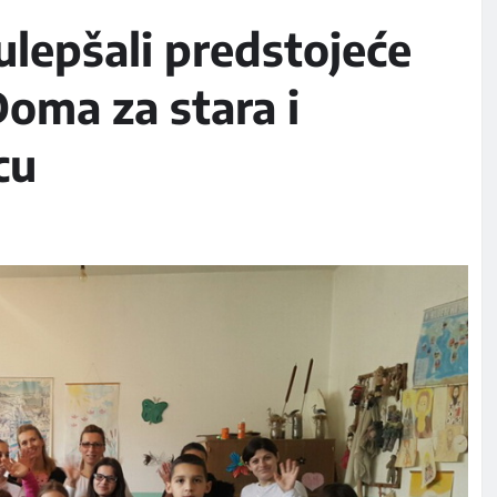
 ulepšali predstojeće
Doma za stara i
cu