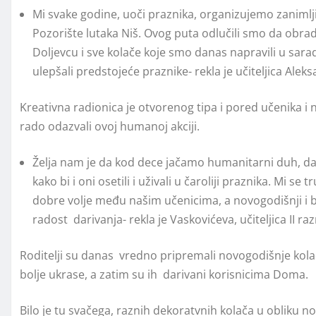
Mi svake godine, uoči praznika, organizujemo zanimlji
Pozorište lutaka Niš. Ovog puta odlučili smo da obrad
Doljevcu i sve kolače koje smo danas napravili u sara
ulepšali predstojeće praznike- rekla je učiteljica Alek
Kreativna radionica je otvorenog tipa i pored učenika i nj
rado odazvali ovoj humanoj akciji.
Želja nam je da kod dece jačamo humanitarni duh, d
kako bi i oni osetili i uživali u čaroliji praznika. Mi
dobre volje među našim učenicima, a novogodišnji i bož
radost darivanja- rekla je Vaskovićeva, učiteljica II r
Roditelji su danas vredno pripremali novogodišnje kolače k
bolje ukrase, a zatim su ih darivani korisnicima Doma.
Bilo je tu svačega, raznih dekoratvnih kolača u obliku no