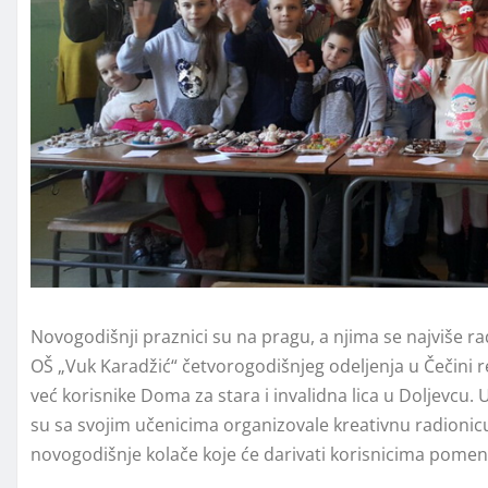
Novogodišnji praznici su na pragu, a njima se najviše r
OŠ „Vuk Karadžić“ četvorogodišnjeg odeljenja u Čečini re
već korisnike Doma za stara i invalidna lica u Doljevcu. 
su sa svojim učenicima organizovale kreativnu radionicu
novogodišnje kolače koje će darivati korisnicima pomen