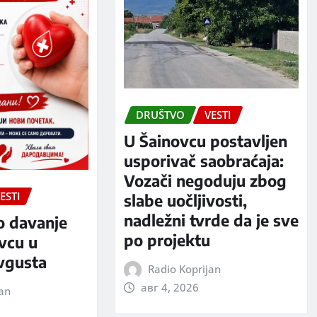
DRUŠTVO
VESTI
U Šainovcu postavljen
usporivač saobraćaja:
Vozači negoduju zbog
ESTI
slabe uočljivosti,
nadležni tvrde da je sve
o davanje
po projektu
evcu u
avgusta
Radio Koprijan
авг 4, 2026
jan