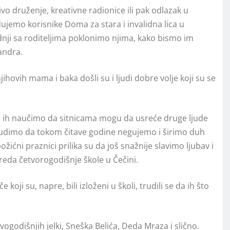
vo druženje, kreativne radionice ili pak odlazak u
ujemo korisnike Doma za stara i invalidna lica u
dnji sa roditeljima poklonimo njima, kako bismo im
sandra.
ihovih mama i baka došli su i ljudi dobre volje koji su se
a ih naučimo da sitnicama mogu da usreće druge ljude
 se trudimo da tokom čitave godine negujemo i širimo duh
ićni praznici prilika su da još snažnije slavimo ljubav i
azreda četvorogodišnje škole u Čečini.
oji su, napre, bili izloženi u školi, trudili se da ih što
vogodišnjih jelki, Sneška Belića, Deda Mraza i slično.