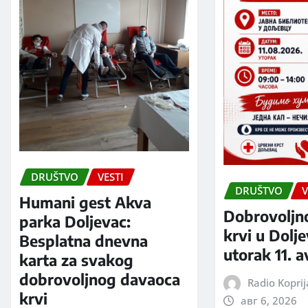
DRUŠTVO
VESTI
DRUŠTVO
V
Humani gest Akva
Dobrovoljn
parka Doljevac:
krvi u Dolj
Besplatna dnevna
utorak 11. 
karta za svakog
dobrovoljnog davaoca
Radio Kopri
krvi
авг 6, 2026