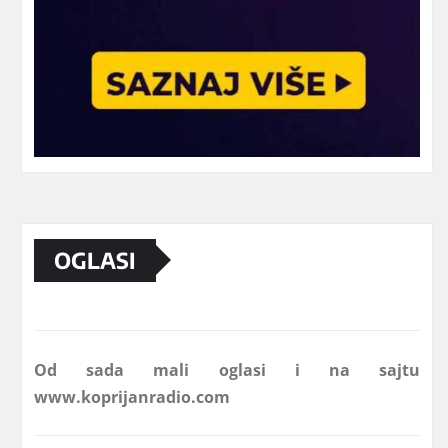
Marketing telefon 062 463 002
OGLASI
Od sada mali oglasi i na sajtu
www.koprijanradio.com