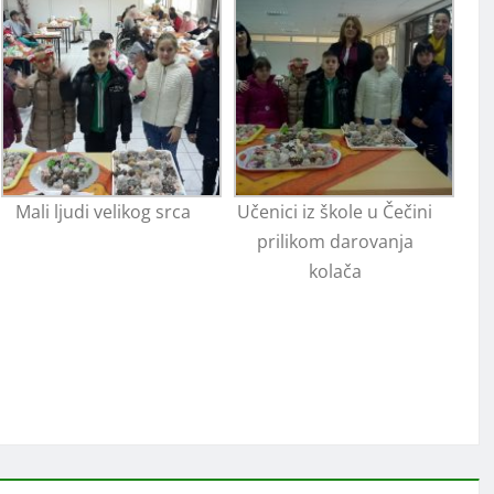
Mali ljudi velikog srca
Učenici iz škole u Čečini
prilikom darovanja
kolača