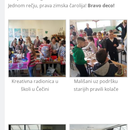
Jednom rečju, prava zimska čarolija!
Bravo deco!
Kreativna radionica u
Mališani uz podršku
školi u Čečini
starijih pravili kolače