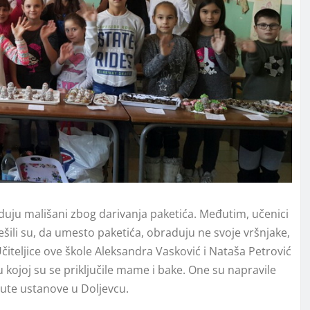
aduju mališani zbog darivanja paketića. Međutim, učenici
šili su, da umesto paketića, obraduju ne svoje vršnjake,
Učiteljice ove škole Aleksandra Vasković i Nataša Petrović
 kojoj su se priključile mame i bake. One su napravile
ute ustanove u Doljevcu.