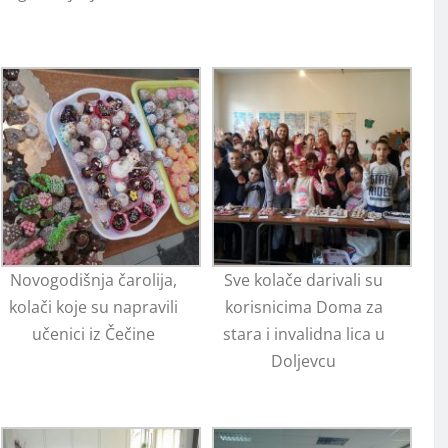
Novogodišnja čarolija,
Sve kolače darivali su
kolači koje su napravili
korisnicima Doma za
učenici iz Čečine
stara i invalidna lica u
Doljevcu