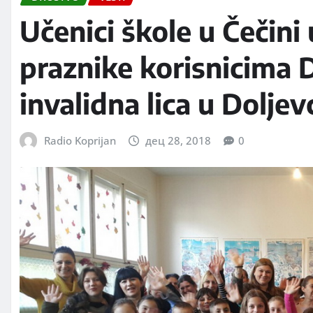
Učenici škole u Čečini
praznike korisnicima 
invalidna lica u Doljev
Radio Koprijan
дец 28, 2018
0