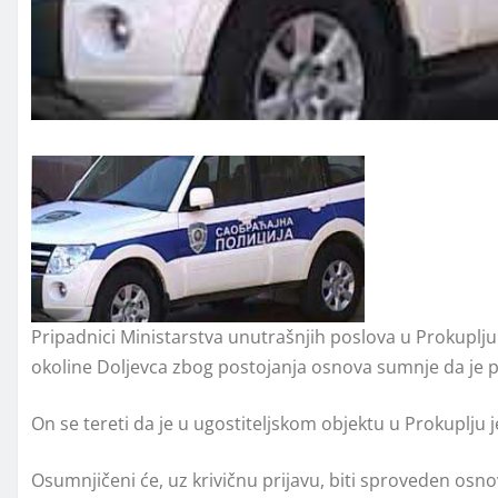
Pripadnici Ministarstva unutrašnjih poslova u Prokuplju 
okoline Doljevca zbog postojanja osnova sumnje da je po
On se tereti da je u ugostiteljskom objektu u Prokuplju
Osumnjičeni će, uz krivičnu prijavu, biti sproveden osn