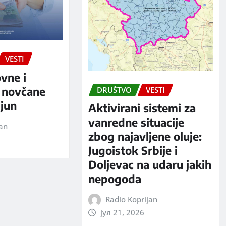
VESTI
ovne i
 novčane
DRUŠTVO
VESTI
jun
Aktivirani sistemi za
vanredne situacije
jan
zbog najavljene oluje:
Jugoistok Srbije i
Doljevac na udaru jakih
nepogoda
Radio Koprijan
јул 21, 2026