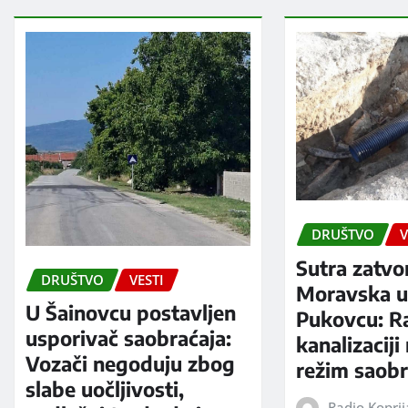
DRUŠTVO
V
Sutra zatvo
DRUŠTVO
VESTI
Moravska ul
U Šainovcu postavljen
Pukovcu: R
usporivač saobraćaja:
kanalizaciji
Vozači negoduju zbog
režim saobr
slabe uočljivosti,
Radio Kopri