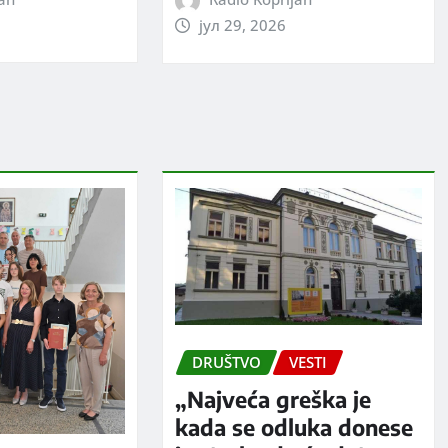
јул 29, 2026
DRUŠTVO
VESTI
„Najveća greška je
kada se odluka donese