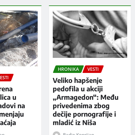
HRONIKA
VESTI
ESTI
Veliko hapšenje
rena
pedofila u akciji
ica u
„Armagedon“: Među
adovi na
privedenima zbog
 menjaju
dečije pornografije i
aćaja
mladić iz Niša
jan
Radio Koprijan