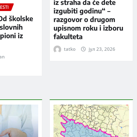
iz straha da će dete
ESTI
izgubiti godinu“ –
Od školske
razgovor o drugom
slovnih
upisnom roku i izboru
pioni iz
fakulteta
tatko
јул 23, 2026
jan