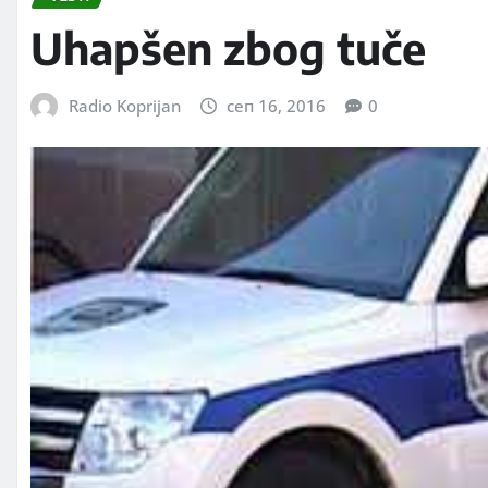
Uhapšen zbog tuče
Radio Koprijan
сеп 16, 2016
0