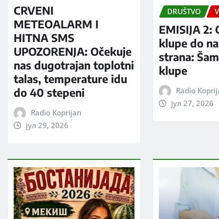
CRVENI
DRUŠTVO
V
METEOALARM I
EMISIJA 2: 
HITNA SMS
klupe do na
UPOZORENJA: Očekuje
strana: Šam
nas dugotrajan toplotni
klupe
talas, temperature idu
Radio Kopri
do 40 stepeni
јул 27, 2026
Radio Koprijan
јул 29, 2026