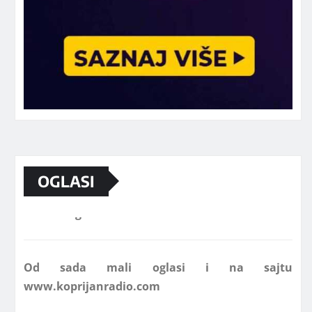
OGLASI
Marketing telefon 062 463 002
Od sada mali oglasi i na sajtu
www.koprijanradio.com