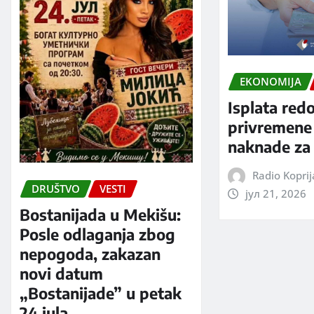
EKONOMIJA
Isplata red
privremene
naknade za 
Radio Kopri
DRUŠTVO
VESTI
јул 21, 2026
Bostanijada u Mekišu:
Posle odlaganja zbog
nepogoda, zakazan
novi datum
„Bostanijade” u petak
24.jula