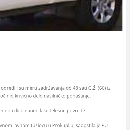
odredili su meru zadržavanja do 48 sati G.Ž. (66) iz
činio krivično delo nasilničko ponašanje.
 jednom licu naneo lake telesne povrede.
ovnom javnom tužiocu u Prokuplju, saopštila je PU