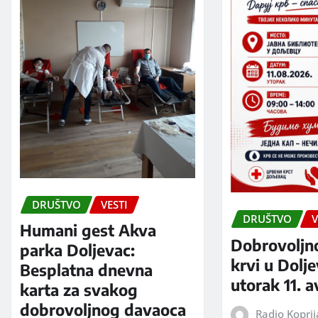
DRUŠTVO
VESTI
DRUŠTVO
V
Humani gest Akva
Dobrovoljn
parka Doljevac:
krvi u Dolj
Besplatna dnevna
utorak 11. 
karta za svakog
dobrovoljnog davaoca
Radio Kopri