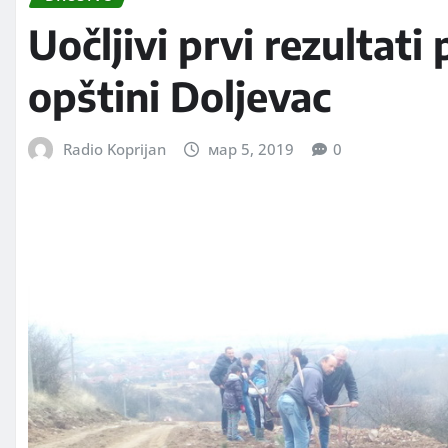
Uočljivi prvi rezultat
opštini Doljevac
Radio Koprijan
мар 5, 2019
0