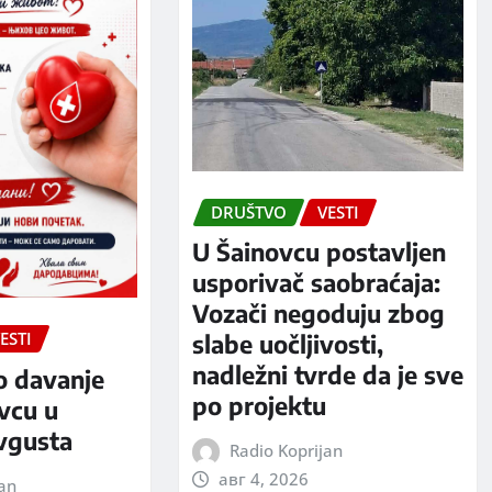
DRUŠTVO
VESTI
U Šainovcu postavljen
usporivač saobraćaja:
Vozači negoduju zbog
ESTI
slabe uočljivosti,
nadležni tvrde da je sve
o davanje
po projektu
evcu u
avgusta
Radio Koprijan
авг 4, 2026
jan