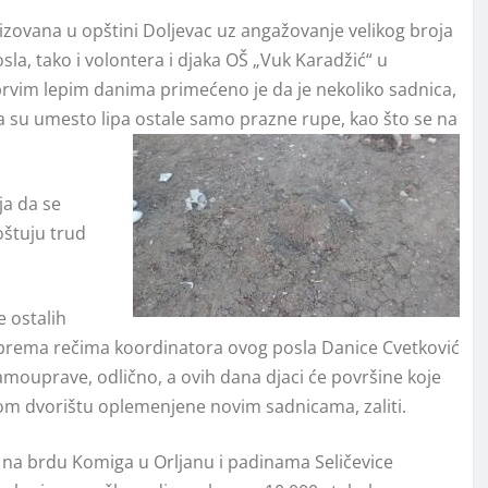
izovana u opštini Doljevac uz angažovanje velikog broja
osla, tako i volontera i djaka OŠ „Vuk Karadžić“ u
a prvim lepim danima primećeno je da je nekoliko sadnica,
da su umesto lipa ostale samo prazne rupe, kao što se na
ja da se
oštuju trud
e ostalih
 prema rečima koordinatora ovog posla Danice Cvetković
samouprave, odlično, a ovih dana djaci će površine koje
om dvorištu oplemenjene novim sadnicama, zaliti.
na brdu Komiga u Orljanu i padinama Seličevice