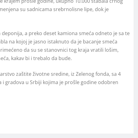
e krajem prošle godine, ukupno 10.000 stabala crnog
lemenjena su sadnicama srebrnolisne lipe, dok je
lja deponija, a preko deset kamiona smeća odneto je sa te
 tabla na kojoj je jasno istaknuto da je bacanje smeća
rimećeno da su se stanovnici tog kraja vratili lošim,
ća, kakav bi i trebalo da bude.
arstvo zaštite životne sredine, iz Zelenog fonda, sa 4
a i gradova u Srbiji kojima je prošle godine odobren
an