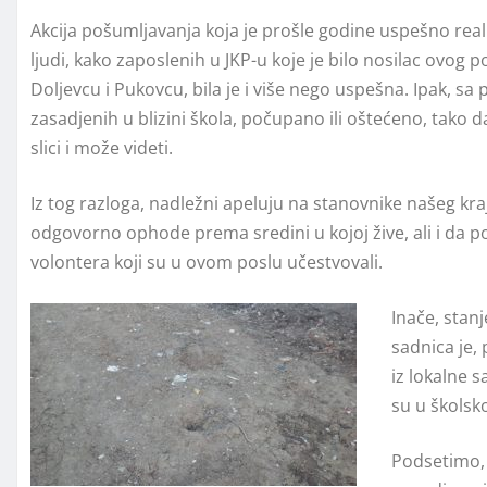
Akcija pošumljavanja koja je prošle godine uspešno real
ljudi, kako zaposlenih u JKP-u koje je bilo nosilac ovog p
Doljevcu i Pukovcu, bila je i više nego uspešna. Ipak, s
zasadjenih u blizini škola, počupano ili oštećeno, tako 
slici i može videti.
Iz tog razloga, nadležni apeluju na stanovnike našeg kra
odgovorno ophode prema sredini u kojoj žive, ali i da p
volontera koji su u ovom poslu učestvovali.
Inače, stanj
sadnica je,
iz lokalne 
su u školsk
Podsetimo, 