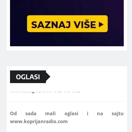
OGLASI
Marketing telefon 062 463 002
Od sada mali oglasi i na sajtu
www.koprijanradio.com