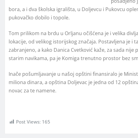
posadjeno j
bora, a i dva školska igrališta, u Doljevcu i Pukovcu op
pukovačko dobilo i topole.
Tom prilikom na brdu u Orljanu očišćena je i velika div
lokacije, od velikog istorijskog značaja. Postavljena je i
zabranjeno, a kako Danica Cvetković kaže, za sada nije p
starim navikama, pa je Komiga trenutno prostor bez sme
Inače pošumljavanje u našoj opštini finansiralo je Minist
miliona dinara, a opština Doljevac je jedna od 12 opštin
novac za te namene.
login royalhoki77
situs slot deposit pulsa tanpa potong
Post Views:
165