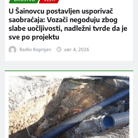
U Šainovcu postavljen usporivač
saobraćaja: Vozači negoduju zbog
slabe uočljivosti, nadležni tvrde da je
sve po projektu
Radio Koprijan
авг 4, 2026