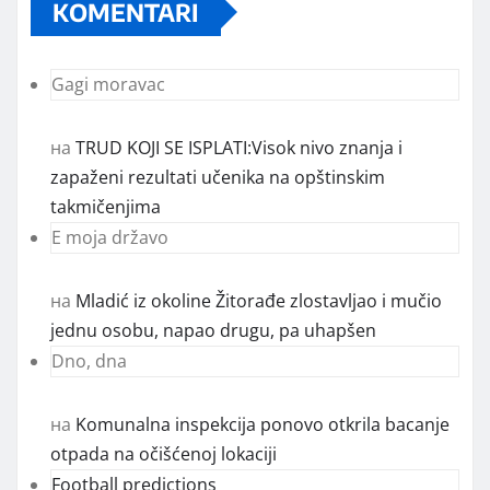
KOMENTARI
Gagi moravac
на
TRUD KOJI SE ISPLATI:Visok nivo znanja i
zapaženi rezultati učenika na opštinskim
takmičenjima
E moja državo
на
Mladić iz okoline Žitorađe zlostavljao i mučio
jednu osobu, napao drugu, pa uhapšen
Dno, dna
на
Komunalna inspekcija ponovo otkrila bacanje
otpada na očišćenoj lokaciji
Football predictions