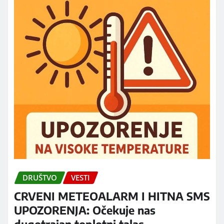
DRUŠTVO
VESTI
CRVENI METEOALARM I HITNA SMS
UPOZORENJA: Očekuje nas
dugotrajan toplotni talas,