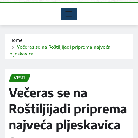
Home
Večeras se na Roštiljijadi priprema najveća
pljeskavica
VESTI
Večeras se na
Roštiljijadi priprema
najveća pljeskavica