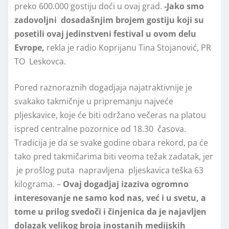
preko 600.000 gostiju doći u ovaj grad.
-Jako smo
zadovoljni dosadašnjim brojem gostiju koji su
posetili ovaj jedinstveni festival u ovom delu
Evrope,
rekla je radio Koprijanu Tina Stojanović, PR
TO Leskovca.
Pored raznoraznih dogadjaja najatraktivnije je
svakako takmičnje u pripremanju najveće
pljeskavice, koje će biti održano večeras na platou
ispred centralne pozornice od 18.30 časova.
Tradicija je da se svake godine obara rekord, pa će
tako pred takmičarima biti veoma težak zadatak, jer
je prošlog puta napravljena pljeskavica teška 63
kilograma. –
Ovaj dogadjaj izaziva ogromno
interesovanje ne samo kod nas, već i u svetu, a
tome u prilog svedoči i činjenica da je najavljen
dolazak velikog broja inostanih medijskih