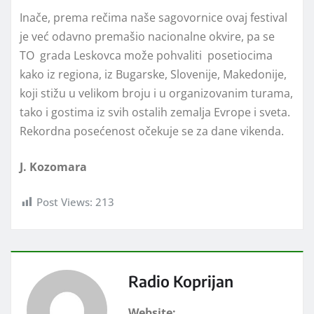
Inače, prema rečima naše sagovornice ovaj festival
je već odavno premašio nacionalne okvire, pa se
TO grada Leskovca može pohvaliti posetiocima
kako iz regiona, iz Bugarske, Slovenije, Makedonije,
koji stižu u velikom broju i u organizovanim turama,
tako i gostima iz svih ostalih zemalja Evrope i sveta.
Rekordna posećenost očekuje se za dane vikenda.
J. Kozomara
Post Views:
213
Radio Koprijan
Website: