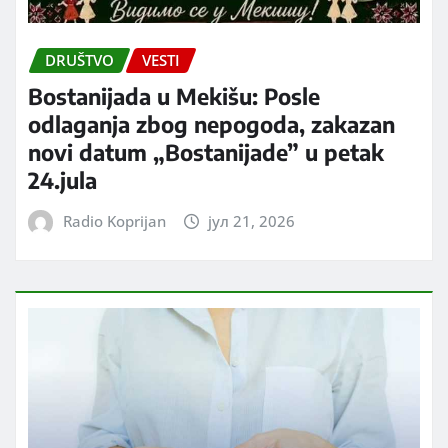
DRUŠTVO
VESTI
Bostanijada u Mekišu: Posle
odlaganja zbog nepogoda, zakazan
novi datum „Bostanijade” u petak
24.jula
Radio Koprijan
јул 21, 2026