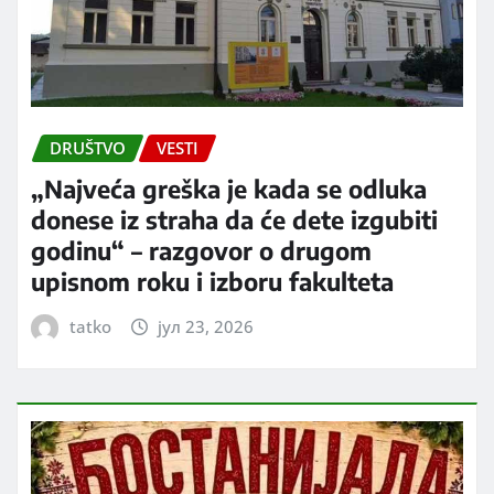
DRUŠTVO
VESTI
„Najveća greška je kada se odluka
donese iz straha da će dete izgubiti
godinu“ – razgovor o drugom
upisnom roku i izboru fakulteta
tatko
јул 23, 2026