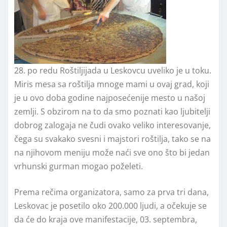
28. po redu Roštiljijada u Leskovcu uveliko je u toku.
Miris mesa sa roštilja mnoge mami u ovaj grad, koji
je u ovo doba godine najposećenije mesto u našoj
zemlji. S obzirom na to da smo poznati kao ljubitelji
dobrog zalogaja ne čudi ovako veliko interesovanje,
čega su svakako svesni i majstori roštilja, tako se na
na njihovom meniju može naći sve ono što bi jedan
vrhunski gurman mogao poželeti.
Prema rečima organizatora, samo za prva tri dana,
Leskovac je posetilo oko 200.000 ljudi, a očekuje se
da će do kraja ove manifestacije, 03. septembra,