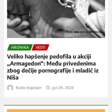
HRONIKA
VESTI
Veliko hapšenje pedofila u akciji
„Armagedon“: Među privedenima
zbog dečije pornografije i mladić iz
Niša
Radio Koprijan
јул 29, 2026