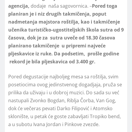
agencija,
dodaje naša sagovornica. –
Pored toga
planiran je i niz drugih takmičenja, poput
nadmetanja majstora roštilja, kao i takmičenje
učenika turističko-ugostiteljskih škola sutra od 9
časova, dok je za sutra uveče od 18.30 časova
planirano takmičenje u pripremi najveće
pljeskavice iz ruke. Da podsetim, prošle godine
rekord je bila pljeskavica od 3.400 gr.
Pored degustacije najboljeg mesa sa roštilja, svim
posetiocima ovog jedinstvenog dogadjaja, pruža se
prilika da uživaju i u dobroj muzici. Do sada su već
nastupali Zvonko Bogdan, Riblja Čorba, Van Gog,
dok će večeras pevati Darko Filipović i Atomsko
sklonište, u petak će goste zabavljati Tropiko bend,
a u subotu Ivana Jordan i Pinkove zvezde.