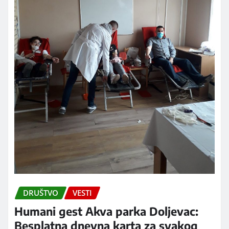
DRUŠTVO
VESTI
Humani gest Akva parka Doljevac:
Besplatna dnevna karta za svakog