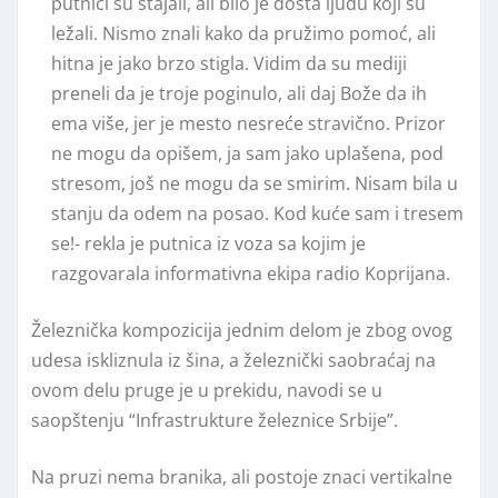
putnici su stajali, ali bilo je dosta ljudu koji su
ležali. Nismo znali kako da pružimo pomoć, ali
hitna je jako brzo stigla. Vidim da su mediji
preneli da je troje poginulo, ali daj Bože da ih
ema više, jer je mesto nesreće stravično. Prizor
ne mogu da opišem, ja sam jako uplašena, pod
stresom, još ne mogu da se smirim. Nisam bila u
stanju da odem na posao. Kod kuće sam i tresem
se!- rekla je putnica iz voza sa kojim je
razgovarala informativna ekipa radio Koprijana.
Železnička kompozicija jednim delom je zbog ovog
udesa iskliznula iz šina, a železnički saobraćaj na
ovom delu pruge je u prekidu, navodi se u
saopštenju “Infrastrukture železnice Srbije”.
Na pruzi nema branika, ali postoje znaci vertikalne