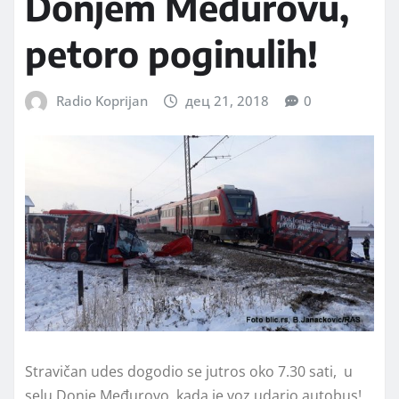
Donjem Međurovu,
petoro poginulih!
Radio Koprijan
дец 21, 2018
0
Stravičan udes dogodio se jutros oko 7.30 sati, u
selu Donje Međurovo, kada je voz udario autobus!