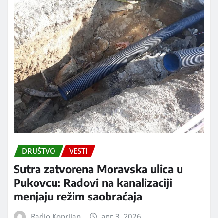
DRUŠTVO
VESTI
Sutra zatvorena Moravska ulica u
Pukovcu: Radovi na kanalizaciji
menjaju režim saobraćaja
Radio Koprijan
авг 3, 2026