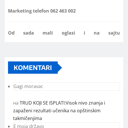
Od sada mali oglasi i na sajtu
www.koprijanradio.com
KOMENTARI
Gagi moravac
на
TRUD KOJI SE ISPLATI:Visok nivo znanja i
zapaženi rezultati učenika na opštinskim
takmičenjima
E moja državo