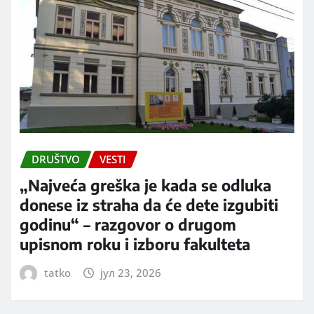
DRUŠTVO
VESTI
„Najveća greška je kada se odluka
donese iz straha da će dete izgubiti
godinu“ – razgovor o drugom
upisnom roku i izboru fakulteta
tatko
јул 23, 2026