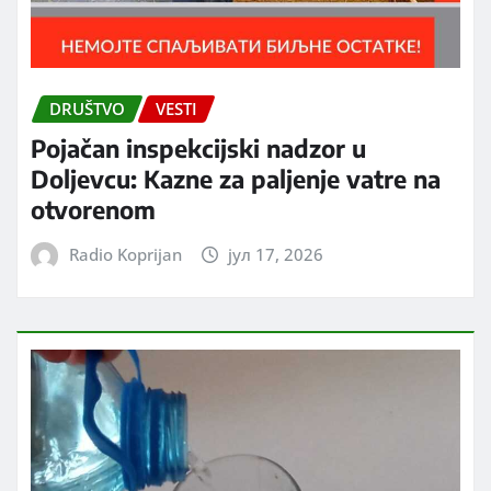
DRUŠTVO
VESTI
Pojačan inspekcijski nadzor u
Doljevcu: Kazne za paljenje vatre na
otvorenom
Radio Koprijan
јул 17, 2026