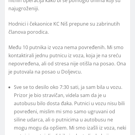
hitnih operacija kako bi se pomoglo onima koji su
najugroženiji.
Hodnici i čekaonice KC Niš prepune su zabrinutih
članova porodica.
Među 10 putnika iz voza nema povređenih. Mi smo
kontaktirali jednu putnicu iz voza, koja je na sreću
nepovređena, ali od stresa nije otišla na posao. Ona
je putovala na posao u Doljevcu.
Sve se to desilo oko 7:30 sati, ja sam bila u vozu.
Prizor je bio stravičan, videla sam da je u
autobusu bilo dosta đaka. Putnici u vozu nisu bili
povređeni, mislim mi smo samo ugruvani od
siline udarca, ali o putnicima u autobusu ne
mogu mogu da opšiem. Mi smo izašli iz voza, neki