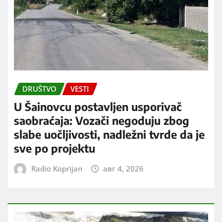
DRUŠTVO
VESTI
U Šainovcu postavljen usporivač
saobraćaja: Vozači negoduju zbog
slabe uočljivosti, nadležni tvrde da je
sve po projektu
Radio Koprijan
авг 4, 2026