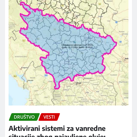
DRUŠTVO
VESTI
Aktivirani sistemi za vanredne
situacije zbog najavljene oluje: