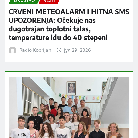
DRUŠTVO
VESTI
CRVENI METEOALARM I HITNA SMS
UPOZORENJA: Očekuje nas
dugotrajan toplotni talas,
temperature idu do 40 stepeni
Radio Koprijan
јул 29, 2026