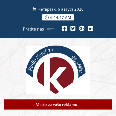
Skip
четвртак, 6 август 2026
to
content
6:14:49 AM
Pratite nas