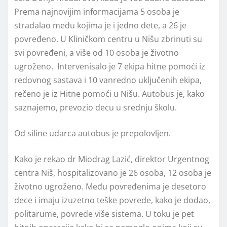
Prema najnovijim informacijama 5 osoba je
stradalao među kojima je i jedno dete, a 26 je
povređeno. U Kliničkom centru u Nišu zbrinuti su
svi povređeni, a više od 10 osoba je životno
ugroženo. Intervenisalo je 7 ekipa hitne pomoći iz
redovnog sastava i 10 vanredno uključenih ekipa,
rečeno je iz Hitne pomoći u Nišu. Autobus je, kako
saznajemo, prevozio decu u srednju školu.
Od siline udarca autobus je prepolovljen.
Kako je rekao dr Miodrag Lazić, direktor Urgentnog
centra Niš, hospitalizovano je 26 osoba, 12 osoba je
životno ugroženo. Među povređenima je desetoro
dece i imaju izuzetno teške povrede, kako je dodao,
politarume, povrede više sistema. U toku je pet