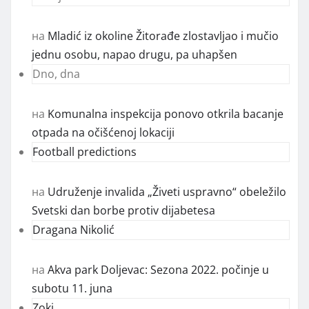
на
Mladić iz okoline Žitorađe zlostavljao i mučio
jednu osobu, napao drugu, pa uhapšen
Dno, dna
на
Komunalna inspekcija ponovo otkrila bacanje
otpada na očišćenoj lokaciji
Football predictions
на
Udruženje invalida „Živeti uspravno“ obeležilo
Svetski dan borbe protiv dijabetesa
Dragana Nikolić
на
Akva park Doljevac: Sezona 2022. počinje u
subotu 11. juna
Zoki