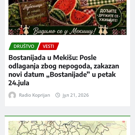
DRUŠTVO
VESTI
Bostanijada u Mekišu: Posle
odlaganja zbog nepogoda, zakazan
novi datum „Bostanijade” u petak
24.jula
Radio Koprijan
јул 21, 2026