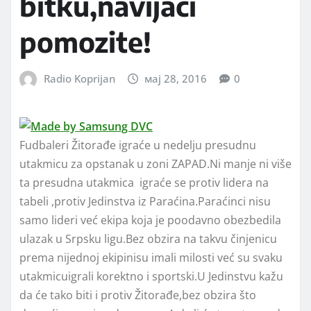
bitku,navijači
pomozite!
Radio Koprijan
мај 28, 2016
0
Fudbaleri Žitorađe igraće u nedelju presudnu
utakmicu za opstanak u zoni ZAPAD.Ni manje ni više
ta presudna utakmica igraće se protiv lidera na
tabeli ,protiv Jedinstva iz Paraćina.Paraćinci nisu
samo lideri već ekipa koja je poodavno obezbedila
ulazak u Srpsku ligu.Bez obzira na takvu činjenicu
prema nijednoj ekipinisu imali milosti već su svaku
utakmicuigrali korektno i sportski.U Jedinstvu kažu
da će tako biti i protiv Žitorađe,bez obzira što