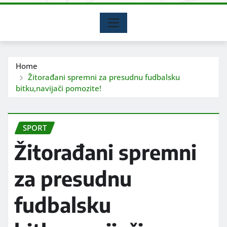
Home
Žitorađani spremni za presudnu fudbalsku
bitku,navijači pomozite!
SPORT
Žitorađani spremni
za presudnu
fudbalsku