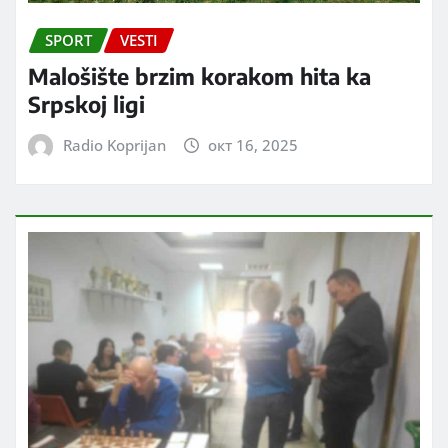
SPORT
VESTI
Malošište brzim korakom hita ka
Srpskoj ligi
Radio Koprijan
окт 16, 2025