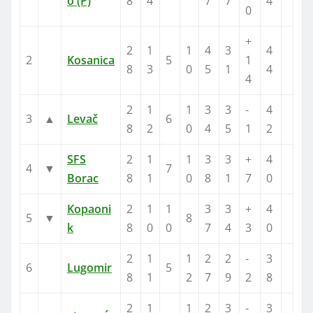
o (P)
8
4
7
7
4
0
+
2
1
1
4
3
4
2
Kosanica
5
1
8
3
0
5
1
4
4
2
1
1
3
3
-
4
3
▲
Levač
6
8
2
0
4
5
1
2
SFS
2
1
1
3
3
+
4
4
▼
7
Borac
8
1
0
8
1
7
0
Kopaoni
2
1
1
3
3
+
4
5
▼
8
k
8
0
0
7
4
3
0
2
1
1
2
2
-
3
6
Lugomir
5
8
1
2
7
9
2
8
2
1
1
2
3
-
3