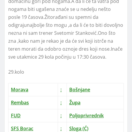
domaćinu gori pod nogama.A da li će ta vatra pod
nogama biti ugašena znaće se u nedelju nešto
posle 19 časova.Žitorađani su spemni da
odigrajunajbolje što mogu ,a da li će to biti dovoljno
nezna ni sam trener Svetomir Stanković.Ono što
zna ,kako nam je rekao je da će svi koji istrče na
teren morati da odobro oznoje dres koji nose.Inače
sve utakmice 29 kola počinju u 17:30 časova.
29.kolo
Morava
:
Bošnjane
Rembas
:
Župa
FUD
:
Poljoprivrednik
SFS Borac
:
Sloga (Ć)