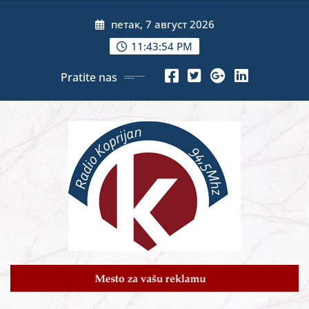
Skip
петак, 7 август 2026
to
content
11:43:56 PM
Pratite nas