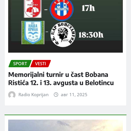
SPORT
VESTI
Memorijalni turnir u čast Bobana
Ristića 12. i 13. avgusta u Belotincu
Radio Koprijan
авг 11, 2025