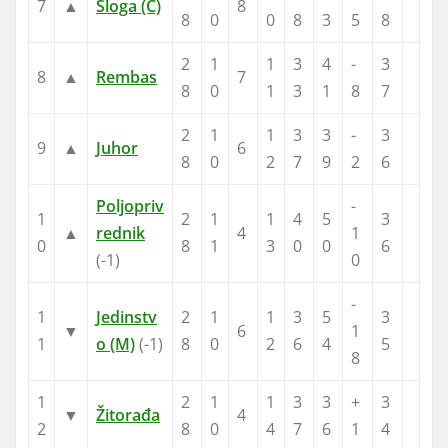
7
▲
Sloga (Ć)
8
8
0
0
8
3
5
8
2
1
1
3
4
-
3
8
▲
Rembas
7
8
0
1
3
1
8
7
2
1
1
3
3
-
3
9
▲
Juhor
6
8
0
2
7
9
2
6
Poljopriv
-
1
2
1
1
4
5
3
▲
rednik
4
1
0
8
1
3
0
0
6
(-1)
0
-
1
Jedinstv
2
1
1
3
5
3
▼
6
1
1
o (M)
(-1)
8
0
2
6
4
5
8
1
2
1
1
3
3
+
3
▼
Žitorađa
4
2
8
0
4
7
6
1
4