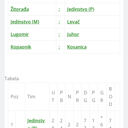
Žitorađa
:
Jedinstvo (P)
Jedinstvo (M)
:
Levač
Lugomir
:
Juhor
Kopaonik
:
Kosanica
Tabela
B
U
P
P
D
P
G
Poz
Tim
N
O
T
B
R
G
G
R
D
+
Jedinstv
2
2
7
1
7
1
2
2
6