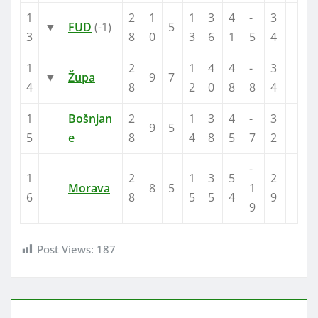
1
2
1
1
3
4
-
3
▼
FUD
(-1)
5
3
8
0
3
6
1
5
4
1
2
1
4
4
-
3
▼
Župa
9
7
4
8
2
0
8
8
4
1
Bošnjan
2
1
3
4
-
3
9
5
5
e
8
4
8
5
7
2
-
1
2
1
3
5
2
Morava
8
5
1
6
8
5
5
4
9
9
Post Views:
187