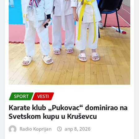
SPORT
VESTI
Karate klub „Pukovac“ dominirao na
Svetskom kupu u Kruševcu
Radio Koprijan
апр 8, 2026