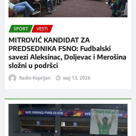
SPORT
VESTI
MITROVIĆ KANDIDAT ZA
PREDSEDNIKA FSNO: Fudbalski
savezi Aleksinac, Doljevac i Merošina
složni u podršci
Radio Koprijan
мај 13, 2026