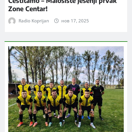
Čestitamo – Malošište jesenji prvak
Zone Centar!
Radio Koprijan
нов 17, 2025