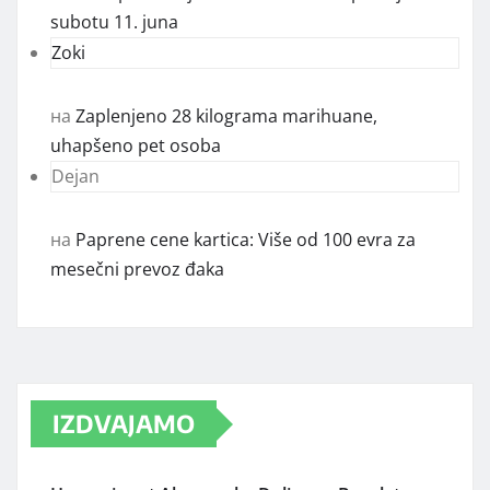
subotu 11. juna
Zoki
на
Zaplenjeno 28 kilograma marihuane,
uhapšeno pet osoba
Dejan
на
Paprene cene kartica: Više od 100 evra za
mesečni prevoz đaka
IZDVAJAMO