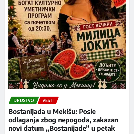
DRUŠTVO
VESTI
Bostanijada u Mekišu: Posle
odlaganja zbog nepogoda, zakazan
novi datum „Bostanijade” u petak