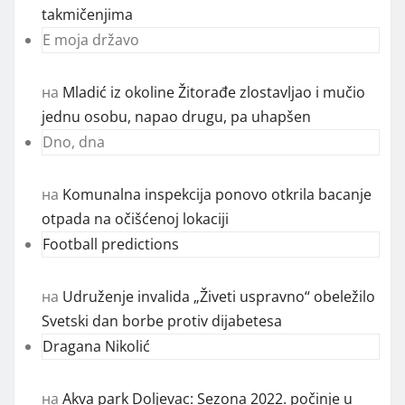
takmičenjima
E moja državo
на
Mladić iz okoline Žitorađe zlostavljao i mučio
jednu osobu, napao drugu, pa uhapšen
Dno, dna
на
Komunalna inspekcija ponovo otkrila bacanje
otpada na očišćenoj lokaciji
Football predictions
на
Udruženje invalida „Živeti uspravno“ obeležilo
Svetski dan borbe protiv dijabetesa
Dragana Nikolić
на
Akva park Doljevac: Sezona 2022. počinje u