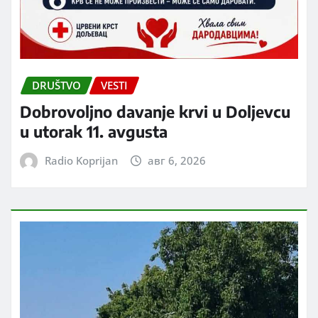
DRUŠTVO
VESTI
Dobrovoljno davanje krvi u Doljevcu
u utorak 11. avgusta
Radio Koprijan
авг 6, 2026