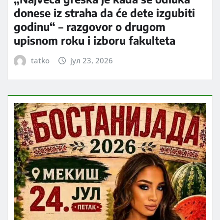
donese iz straha da će dete izgubiti
godinu“ – razgovor o drugom
upisnom roku i izboru fakulteta
tatko
јул 23, 2026