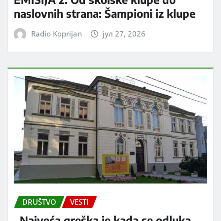
naslovnih strana: Šampioni iz klupe
Radio Koprijan
јул 27, 2026
DRUŠTVO
VESTI
„Najveća greška je kada se odluka