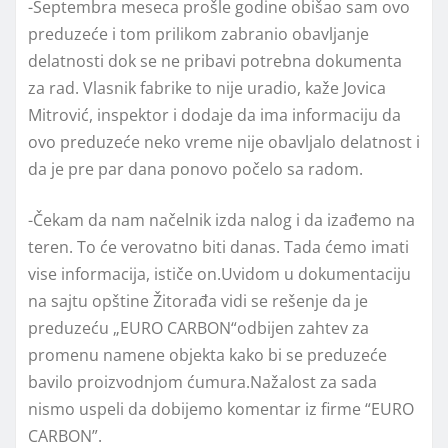
-Septembra meseca prošle godine obišao sam ovo
preduzeće i tom prilikom zabranio obavljanje
delatnosti dok se ne pribavi potrebna dokumenta
za rad. Vlasnik fabrike to nije uradio, kaže Jovica
Mitrović, inspektor i dodaje da ima informaciju da
ovo preduzeće neko vreme nije obavljalo delatnost i
da je pre par dana ponovo počelo sa radom.
-Čekam da nam načelnik izda nalog i da izađemo na
teren. To će verovatno biti danas. Tada ćemo imati
vise informacija, ističe on.Uvidom u dokumentaciju
na sajtu opštine Žitorađa vidi se rešenje da je
preduzeću „EURO CARBON“odbijen zahtev za
promenu namene objekta kako bi se preduzeće
bavilo proizvodnjom ćumura.Nažalost za sada
nismo uspeli da dobijemo komentar iz firme “EURO
CARBON”.