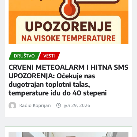
DRUŠTVO
VESTI
CRVENI METEOALARM I HITNA SMS
UPOZORENJA: Očekuje nas
dugotrajan toplotni talas,
temperature idu do 40 stepeni
Radio Koprijan
јул 29, 2026