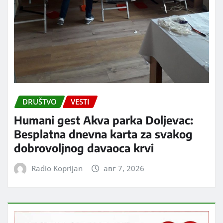
DRUŠTVO
VESTI
Humani gest Akva parka Doljevac:
Besplatna dnevna karta za svakog
dobrovoljnog davaoca krvi
Radio Koprijan
авг 7, 2026