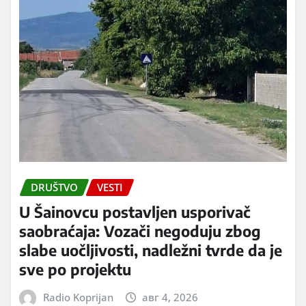
DRUŠTVO
VESTI
U Šainovcu postavljen usporivač
saobraćaja: Vozači negoduju zbog
slabe uočljivosti, nadležni tvrde da je
sve po projektu
Radio Koprijan
авг 4, 2026