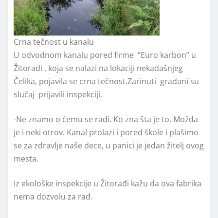
Crna tečnost u kanalu
U odvodnom kanalu pored firme “Euro karbon” u
Žitorađi , koja se nalazi na lokaciji nekadašnjeg
Čelika, pojavila se crna tečnost.Zarinuti građani su
slučaj prijavili inspekciji.
-Ne znamo o čemu se radi. Ko zna šta je to. Možda
je i neki otrov. Kanal prolazi i pored škole i plašimo
se za zdravlje naše dece, u panici je jedan žitelj ovog
mesta.
Iz ekološke inspekcije u Žitorađi kažu da ova fabrika
nema dozvolu za rad.