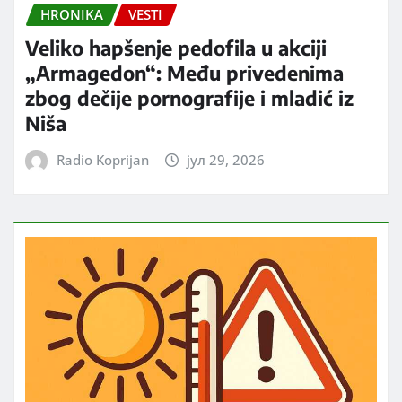
HRONIKA
VESTI
Veliko hapšenje pedofila u akciji
„Armagedon“: Među privedenima
zbog dečije pornografije i mladić iz
Niša
Radio Koprijan
јул 29, 2026