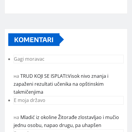
KOMENTARI
Gagi moravac
на
TRUD KOJI SE ISPLATI:Visok nivo znanja i
zapaženi rezultati učenika na opštinskim
takmičenjima
E moja državo
на
Mladić iz okoline Žitorađe zlostavljao i mučio
jednu osobu, napao drugu, pa uhapšen