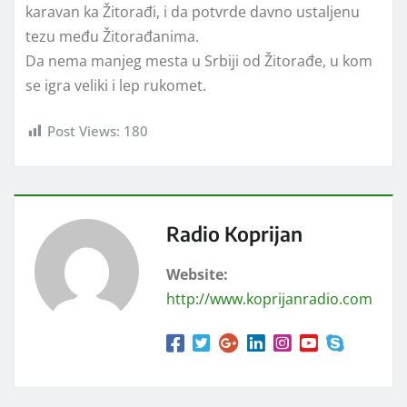
karavan ka Žitorađi, i da potvrde davno ustaljenu
tezu među Žitorađanima.
Da nema manjeg mesta u Srbiji od Žitorađe, u kom
se igra veliki i lep rukomet.
Post Views:
180
Radio Koprijan
Website:
http://www.koprijanradio.com