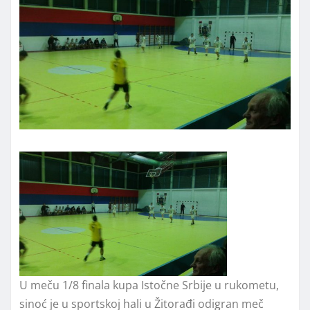
U meču 1/8 finala kupa Istočne Srbije u rukometu,
sinoć je u sportskoj hali u Žitorađi odigran meč