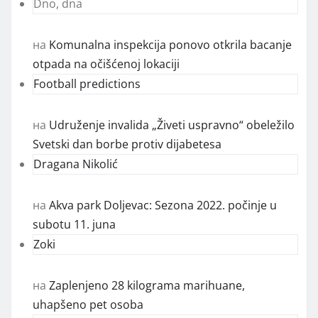
Dno, dna
на
Komunalna inspekcija ponovo otkrila bacanje
otpada na očišćenoj lokaciji
Football predictions
на
Udruženje invalida „Živeti uspravno“ obeležilo
Svetski dan borbe protiv dijabetesa
Dragana Nikolić
на
Akva park Doljevac: Sezona 2022. počinje u
subotu 11. juna
Zoki
на
Zaplenjeno 28 kilograma marihuane,
uhapšeno pet osoba