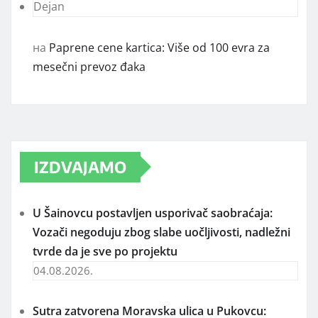
Dejan
на
Paprene cene kartica: Više od 100 evra za
mesečni prevoz đaka
IZDVAJAMO
U Šainovcu postavljen usporivač saobraćaja:
Vozači negoduju zbog slabe uočljivosti, nadležni
tvrde da je sve po projektu
04.08.2026.
Sutra zatvorena Moravska ulica u Pukovcu: