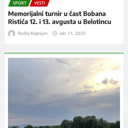
SPORT
VESTI
Memorijalni turnir u čast Bobana
Ristića 12. i 13. avgusta u Belotincu
Radio Koprijan
авг 11, 2025