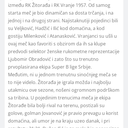
između RK Žitorađa i RK Vranje 1957. Od samog
starta meč je bio dinamičan sa dosta trčanja, i na
jednoj i na drugoj strani. Najistaknutiji pojedinci bili
su Veljković, Hadžić i Ilić kod domaćina, a kod
gostiju Milenković i Atanasković. Vranjanci su ušli u
ovaj meč kao favoriti s obzirom da ih sa klupe
predvodi selektor ženske rukometne reprezentacije
Ljubomir Obradović i zato što su trenutno
prvoplasirana ekipa Super B lige Srbije.
Međutim, ni u jednom trenutnu sinoćnjeg meča se
to nije videlo. Žitorađa je igrala možda i najbolju
utakmicu ove sezone, nošeni ogromnom podrškom
sa tribina. U pojedinim trenucima meča je ekipa
Žitorađe bila bolji rival na terenu, postizali su
golove, golman Jovanović je pravio prevagu u korist
domaćina, ali umor je na kraju uzeo danak, i pri