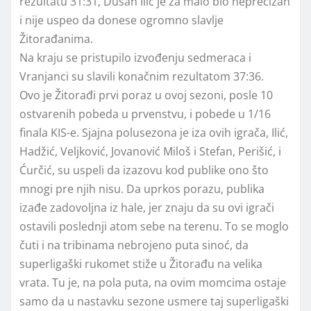
rezultatu 31:31, Dušan Ilić je za malo bio neprecizan
i nije uspeo da donese ogromno slavlje
Žitorađanima.
Na kraju se pristupilo izvođenju sedmeraca i
Vranjanci su slavili konačnim rezultatom 37:36.
Ovo je Žitorađi prvi poraz u ovoj sezoni, posle 10
ostvarenih pobeda u prvenstvu, i pobede u 1/16
finala KIS-e. Sjajna polusezona je iza ovih igrača, Ilić,
Hadžić, Veljković, Jovanović Miloš i Stefan, Perišić, i
Ćurčić, su uspeli da izazovu kod publike ono što
mnogi pre njih nisu. Da uprkos porazu, publika
izađe zadovoljna iz hale, jer znaju da su ovi igrači
ostavili poslednji atom sebe na terenu. To se moglo
čuti i na tribinama nebrojeno puta sinoć, da
superligaški rukomet stiže u Žitorađu na velika
vrata. Tu je, na pola puta, na ovim momcima ostaje
samo da u nastavku sezone usmere taj superligaški