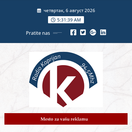
Skip
четвртак, 6 август 2026
to
content
5:31:41 AM
Pratite nas