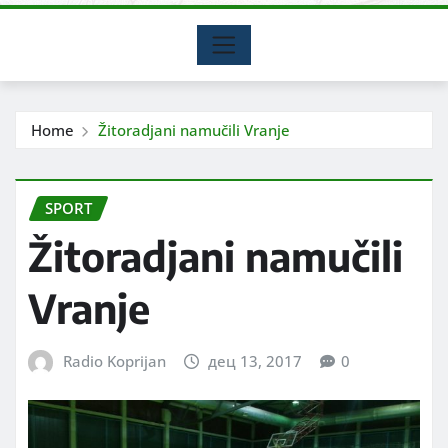
Home
Žitoradjani namučili Vranje
SPORT
Žitoradjani namučili
Vranje
Radio Koprijan
дец 13, 2017
0