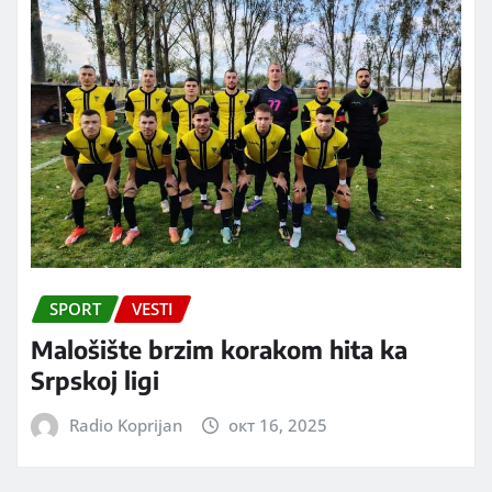
SPORT
VESTI
Malošište brzim korakom hita ka
Srpskoj ligi
Radio Koprijan
окт 16, 2025