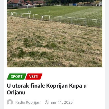
SPORT
VESTI
U utorak finale Koprijan Kupa u
Orljanu
Radio Koprijan
авг 11, 2025