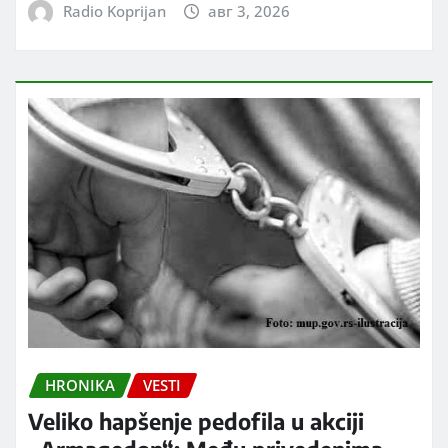
Radio Koprijan
авг 3, 2026
HRONIKA
VESTI
Veliko hapšenje pedofila u akciji