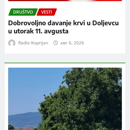
DRUŠTVO
VESTI
Dobrovoljno davanje krvi u Doljevcu
u utorak 11. avgusta
Radio Koprijan
авг 6, 2026