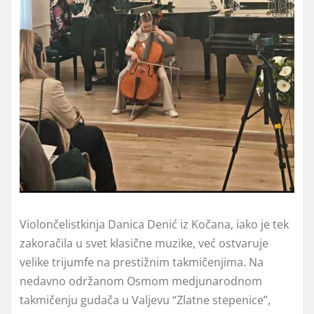
Violončelistkinja Danica Denić iz Kočana, iako je tek
zakoračila u svet klasične muzike, već ostvaruje
velike trijumfe na prestižnim takmičenjima. Na
nedavno održanom Osmom medjunarodnom
takmičenju gudača u Valjevu “Zlatne stepenice”,