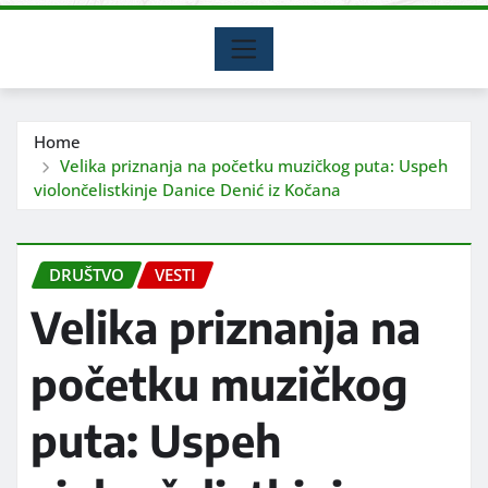
Home
Velika priznanja na početku muzičkog puta: Uspeh
violončelistkinje Danice Denić iz Kočana
DRUŠTVO
VESTI
Velika priznanja na
početku muzičkog
puta: Uspeh