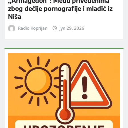
„Armagedon“: Među privedenima
zbog dečije pornografije i mladić iz
Niša
Radio Koprijan
јул 29, 2026