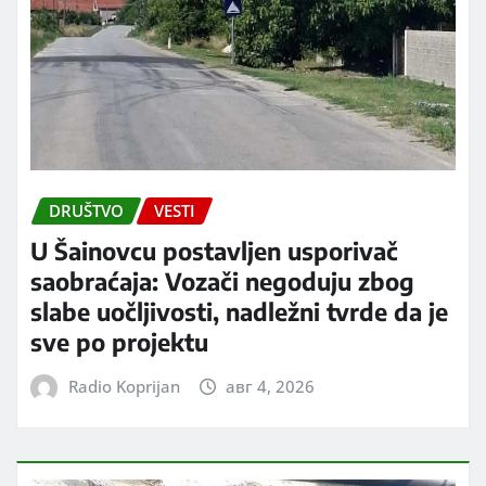
DRUŠTVO
VESTI
U Šainovcu postavljen usporivač
saobraćaja: Vozači negoduju zbog
slabe uočljivosti, nadležni tvrde da je
sve po projektu
Radio Koprijan
авг 4, 2026