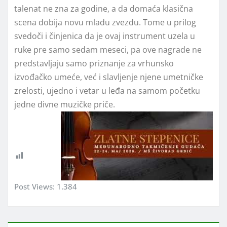
talenat ne zna za godine, a da domaća klasična
scena dobija novu mladu zvezdu. Tome u prilog
svedoči i činjenica da je ovaj instrument uzela u
ruke pre samo sedam meseci, pa ove nagrade ne
predstavljaju samo priznanje za vrhunsko
izvođačko umeće, već i slavljenje njene umetničke
zrelosti, ujedno i vetar u leđa na samom početku
jedne divne muzičke priče.
Post Views:
1.384