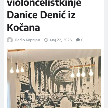
violončelistkinje
Danice Denić iz
Kočana
Radio Koprijan
мај 22, 2026
0