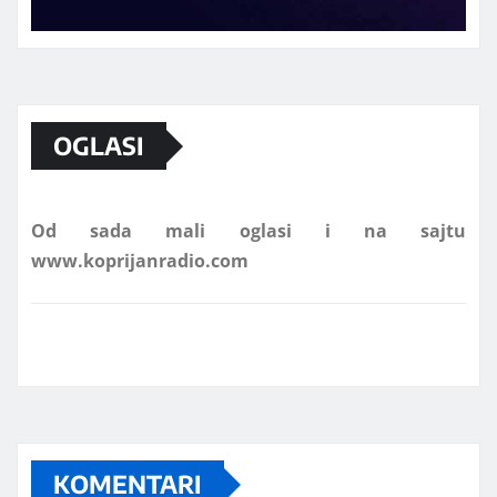
Marketing telefon 062 463 002
OGLASI
Od sada mali oglasi i na sajtu
www.koprijanradio.com
KOMENTARI