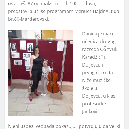
osvojivši 87 od maksimalnih 100 bodova,
predstavljajući se programom Menuet-Hajdn*Etida
br.80-Marderovski.
Danica je inače
učenica drugog
razreda OŠ “Vuk
Karadžić” u
Doljevcu i
prvog razreda
Niže muzičke
škole u
Doljevcu, u klasi
profesorke
Janković.
Njeni uspesi već sada pokazuju i potvrdjuju da veliki