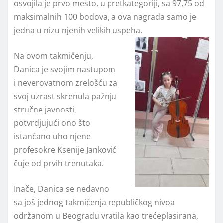
osvojila je prvo mesto, u pretkategoriji, sa 97,75 od
maksimalnih 100 bodova, a ova nagrada samo je
jedna u nizu njenih velikih uspeha.
Na ovom takmičenju,
Danica je svojim nastupom
i neverovatnom zrelošću za
svoj uzrast skrenula pažnju
stručne javnosti,
potvrdjujući ono što
istančano uho njene
profesokre Ksenije Janković
čuje od prvih trenutaka.
Inače, Danica se nedavno
sa još jednog takmičenja republičkog nivoa
održanom u Beogradu vratila kao trećeplasirana,