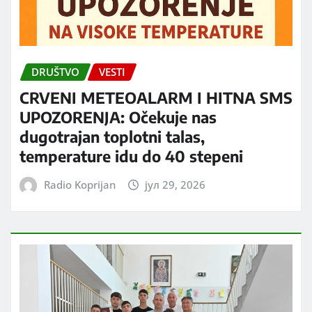
DRUŠTVO
VESTI
CRVENI METEOALARM I HITNA SMS
UPOZORENJA: Očekuje nas
dugotrajan toplotni talas,
temperature idu do 40 stepeni
Radio Koprijan
јул 29, 2026