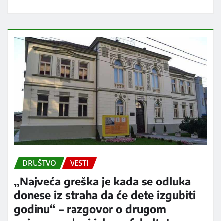
DRUŠTVO
VESTI
„Najveća greška je kada se odluka
donese iz straha da će dete izgubiti
godinu“ – razgovor o drugom