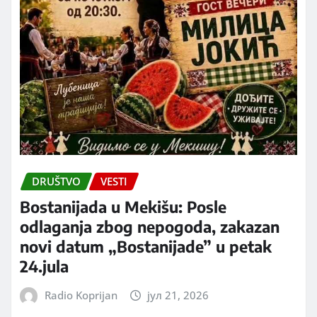
DRUŠTVO
VESTI
Bostanijada u Mekišu: Posle
odlaganja zbog nepogoda, zakazan
novi datum „Bostanijade” u petak
24.jula
Radio Koprijan
јул 21, 2026