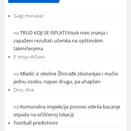
Gagi moravac
на
TRUD KOJI SE ISPLATI:Visok nivo znanja i
zapaženi rezultati učenika na opštinskim
takmičenjima
E moja državo
на
Mladić iz okoline Žitorađe zlostavljao i mučio
jednu osobu, napao drugu, pa uhapšen
Dno, dna
на
Komunalna inspekcija ponovo otkrila bacanje
otpada na očišćenoj lokaciji
Football predictions