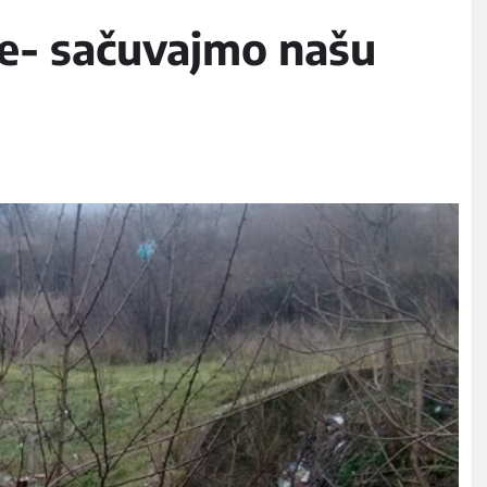
će- sačuvajmo našu