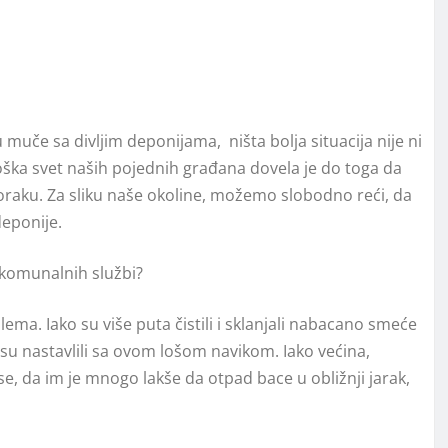
uče sa divljim deponijama, ništa bolja situacija nije ni
oška svet naših pojednih građana dovela je do toga da
aku. Za sliku naše okoline, možemo slobodno reći, da
deponije.
 komunalnih službi?
ma. Iako su više puta čistili i sklanjali nabacano smeće
su nastavlili sa ovom lošom navikom. Iako većina,
, da im je mnogo lakše da otpad bace u obližnji jarak,