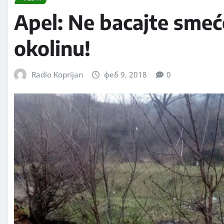
Apel: Ne bacajte sme
okolinu!
Radio Koprijan
феб 9, 2018
0