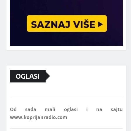
Marketing telefon 062 463 002
OGLASI
Od sada mali oglasi i na sajtu
www.koprijanradio.com