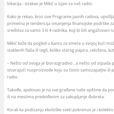
lokacija.- istakao je Mikić u izjavi za naš radio.
Kako je rekao, kroz ove Programe javnih radova, upošlja
primetna je tendencija smanjenja finansijske podrške za
sredstva za samo 3 ili 4 radnika, koji bi bili angažovani
Mikić kaže da pogled u kantu za smeće u svojoj kući može 
staklenih flaša ili tegli, koliko starog papira, celofana, ku
– Nešto od ovoga je biorazgradivo , a nešto od otpada
stvarajući nusproizvode koju su često samozapaljivi ili pa
radio.
Takođe, apelovao je na sve građane naše opštine da pov
ili na mestima predviđenim za sakupljanje đubreta.
Korak ka podizanju ekološke sveti pokrenuo je i kolektiv