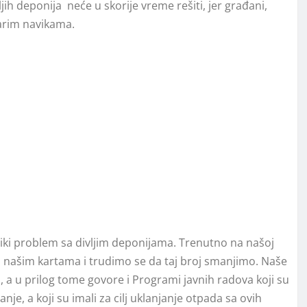
jih deponija neće u skorije vreme rešiti, jer građani,
tarim navikama.
veliki problem sa divljim deponijama. Trenutno na našoj
 na našim kartama i trudimo se da taj broj smanjimo. Naše
a, a u prilog tome govore i Programi javnih radova koji su
nje, a koji su imali za cilj uklanjanje otpada sa ovih