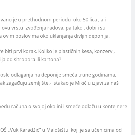
vano je u prethodnom periodu oko 50 lica , ali
 ovu vrstu izvođenja radova, pa tako , dobili su
 na ovim poslovima oko uklanjanja divljih deponija.
biti prvi korak. Koliko je plastičnih kesa, konzervi,
tija od sitropora ili kartona?
 posle odlaganja na deponije smeća trune godinama,
k zagađuju zemljište.- istakao je Mikić u izjavi za naš
edu računa o svojoj okolini i smeće odlažu u kontejnere
 OŠ „Vuk Karadžić“ u Malošištu, koji je sa učenicima od