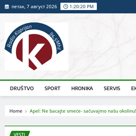
Skip
петак, 7 август 2026
1:20:22 PM
to
content
DRUŠTVO
SPORT
HRONIKA
SERVIS
E
Home
Apel: Ne bacajte smeće- sačuvajmo našu okolinu
VESTI