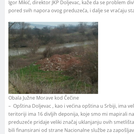
Igor Mikić, direktor JKP Doljevac, kaže da se problem divl
pored svih napora ovog preduzeća, i dalje se vraćaju s
Obala Južne Morave kod Čečine
– Opština Doljevac , kao i većina opština u Srbiji, ima 
teritoriji ima 16 divljih deponija, koje smo mi mapirali
preduzeće pridaje veliki značaj uklanjanju ovih smetlišt
bili finansirani od strane Nacionalne službe za zapošljava