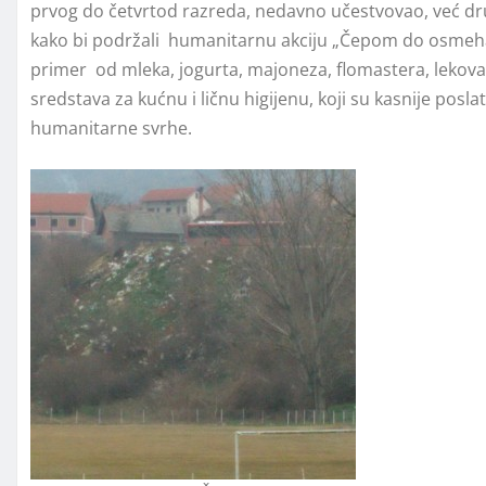
prvog do četvrtod razreda, nedavno učestvovao, već dr
kako bi podržali humanitarnu akciju „Čepom do osmeha“
primer od mleka, jogurta, majoneza, flomastera, lekova k
sredstava za kućnu i ličnu higijenu, koji su kasnije posla
humanitarne svrhe.