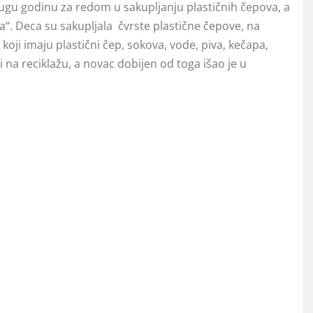
ugu godinu za redom u sakupljanju plastičnih čepova, a
. Deca su sakupljala čvrste plastične čepove, na
oji imaju plastični čep, sokova, vode, piva, kečapa,
ti na reciklažu, a novac dobijen od toga išao je u