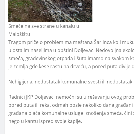
Smeće na sve strane u kanalu u
Malošištu
Tragom priče o problemima meštana Šarlinca koji muku m
u ostalim naseljima u opštini Doljevac. Nedovoljna ekol
smeća, građevinskog otpada i šuta imamo na svakom kor
je zemlja gde kese rastu na drveću, a pored puta divlje 
Nehigijena, nedostatak komunalne svesti ili nedostatak
Radnici JKP Doljevac nemoćni su u rešavanju ovog proble
pored puta ili reka, odmah posle nekoliko dana građani 
građana plaća komunalne usluge iznošenja smeća, čini se
nego u kantu ispred svoje kapije.