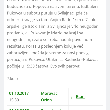
Buducnosti iz Popovca na svom terenu, fudbaleri
Pukovca u subotu putuju u Svilajnac, gde će
odmeriti snage sa tamošnjim Radničkim u 7 kolu
Srpske lige Istok. Tim iz Svilajnca je vrlo neugodan
protivnik, ali Pukovac je izlazio na kraj i sa
neugodnijim, i zato se treba nadati povoljnom
rezultatu. Poraz u poslednjem kolu je već
zaboravljen i možda je vreme za novi podvig,
poručuju iz Pukovca. Utakmica Radnički –Pukovac
počinje u 15:30 časova. Evo svih parova:
7.kolo
01.10.2017
Moravac
:
Rtanj
15:30
Orion