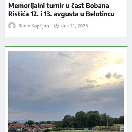
Memorijalni turnir u čast Bobana
Ristića 12. i 13. avgusta u Belotincu
Radio Koprijan
авг 11, 2025