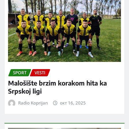
SPORT
VESTI
Malošište brzim korakom hita ka
Srpskoj ligi
Radio Koprijan
окт 16, 2025