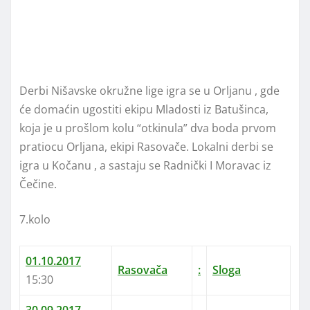
Derbi Nišavske okružne lige igra se u Orljanu , gde
će domaćin ugostiti ekipu Mladosti iz Batušinca,
koja je u prošlom kolu “otkinula” dva boda prvom
pratiocu Orljana, ekipi Rasovače. Lokalni derbi se
igra u Kočanu , a sastaju se Radnički I Moravac iz
Čečine.
7.kolo
01.10.2017
Rasovača
:
Sloga
15:30
30.09.2017