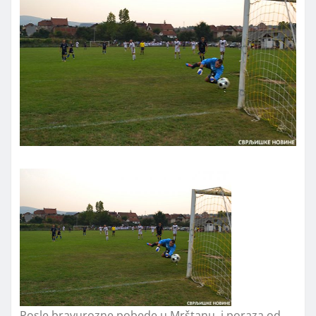
Posle bravurozne pobede u Mrštanu, i poraza od