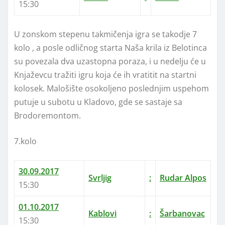
15:30
U zonskom stepenu takmičenja igra se takodje 7
kolo , a posle odličnog starta Naša krila iz Belotinca
su povezala dva uzastopna poraza, i u nedelju će u
Knjaževcu tražiti igru koja će ih vratitit na startni
kolosek. Malošište osokoljeno poslednjim uspehom
putuje u subotu u Kladovo, gde se sastaje sa
Brodoremontom.
7.kolo
30.09.2017
Svrljig
:
Rudar Alpos
15:30
01.10.2017
Kablovi
:
Šarbanovac
15:30