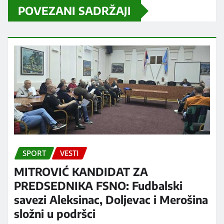
POVEZANI SADRŽAJI
SPORT
VESTI
MITROVIĆ KANDIDAT ZA
PREDSEDNIKA FSNO: Fudbalski
savezi Aleksinac, Doljevac i Merošina
složni u podršci