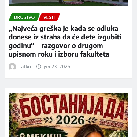
DRUŠTVO
VESTI
„Najveća greška je kada se odluka
donese iz straha da će dete izgubiti
godinu“ – razgovor o drugom
upisnom roku i izboru fakulteta
tatko
јул 23, 2026