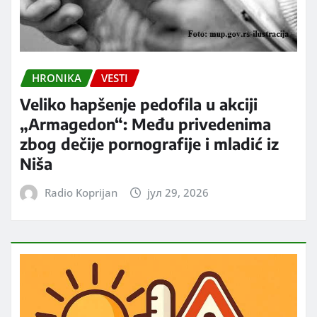
HRONIKA
VESTI
Veliko hapšenje pedofila u akciji
„Armagedon“: Među privedenima
zbog dečije pornografije i mladić iz
Niša
Radio Koprijan
јул 29, 2026