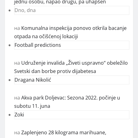
jednu osobu, napao drugu, pa uhapšen
Dno, dna
на
Komunalna inspekcija ponovo otkrila bacanje
otpada na očišćenoj lokaciji
Football predictions
на
Udruženje invalida „Živeti uspravno“ obeležilo
Svetski dan borbe protiv dijabetesa
Dragana Nikolić
на
Akva park Doljevac: Sezona 2022. počinje u
subotu 11. juna
Zoki
на
Zaplenjeno 28 kilograma marihuane,