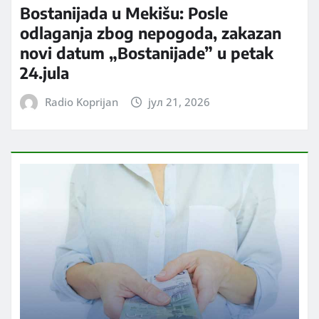
Bostanijada u Mekišu: Posle
odlaganja zbog nepogoda, zakazan
novi datum „Bostanijade” u petak
24.jula
Radio Koprijan
јул 21, 2026