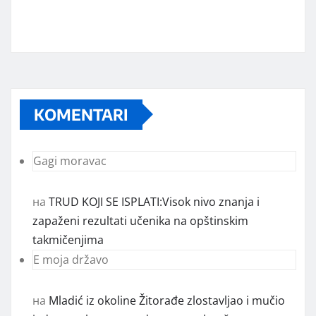
KOMENTARI
Gagi moravac
на
TRUD KOJI SE ISPLATI:Visok nivo znanja i
zapaženi rezultati učenika na opštinskim
takmičenjima
E moja državo
на
Mladić iz okoline Žitorađe zlostavljao i mučio