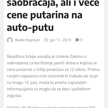
saobraćaja, ali i veće
cene putarina na
auto-putu
Radio Koprijan
јул 11, 2019
0
Skupština Srbije usvojila je izmene Zakona o
naknadama za korišćenje javnih dobara kojima se
cena putarine u Srbiji povećava za 12 odsto. Prema
ranijim najavama novi cenovnik bi trebalo da stupi
na snagu 15. jula, mada bi prema najnovijim
informacijama to moglo da se desi i početkom
avgusta.
Od Niša do Preševa putarina trenutno iznosi 540