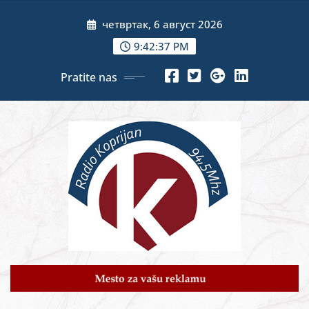
Skip
четвртак, 6 август 2026
to
content
9:42:39 PM
Pratite nas