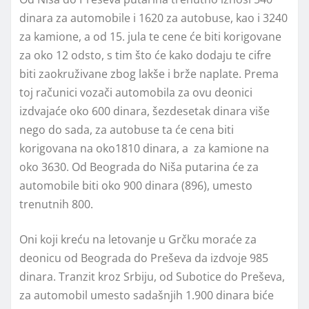
dinara za automobile i 1620 za autobuse, kao i 3240
za kamione, a od 15. jula te cene će biti korigovane
za oko 12 odsto, s tim što će kako dodaju te cifre
biti zaokruživane zbog lakše i brže naplate. Prema
toj računici vozači automobila za ovu deonici
izdvajaće oko 600 dinara, šezdesetak dinara više
nego do sada, za autobuse ta će cena biti
korigovana na oko1810 dinara, a za kamione na
oko 3630. Od Beograda do Niša putarina će za
automobile biti oko 900 dinara (896), umesto
trenutnih 800.
Oni koji kreću na letovanje u Grčku moraće za
deonicu od Beograda do Preševa da izdvoje 985
dinara. Tranzit kroz Srbiju, od Subotice do Preševa,
za automobil umesto sadašnjih 1.900 dinara biće