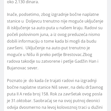
oko 2.130 dinara.
Inače, podsetimo, zbog izgradnje bočne naplatne
stanice u Doljevcu trenutno nije moguće uključenje
ili isključenje sa auto-puta u našem kraju. Radovi su
počeli polovinom juna, a iz ovog preduzeća nismo
dobili informaciju o tome kada bi mogli da budu
završeni. Uključenje na auto-put trenutno je
moguće u Nišu ili preko petlje Brestovac.Zbog
radova takodje su zatvorene i petlje Gadžin Han i
Bujanovac sever.
Poznato je do kada će trajati radovi na izgradnji
bočne naplatne stanice Niš sever, na delu državnog
puta II A reda broj 158. Rok za završetak ovog posla
je 31.oktobar. Saobraćaj se na ovoj putnoj deonici
odvija dvosmerno na levoj kolovoznoj traci u dužini