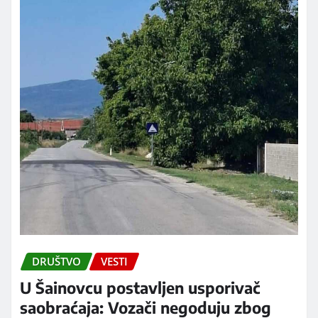
DRUŠTVO
VESTI
U Šainovcu postavljen usporivač
saobraćaja: Vozači negoduju zbog