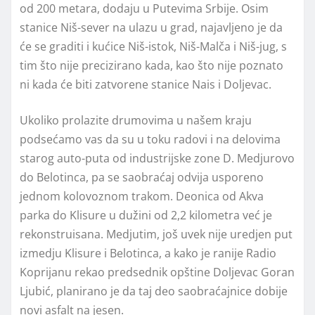
od 200 metara, dodaju u Putevima Srbije. Osim
stanice Niš-sever na ulazu u grad, najavljeno je da
će se graditi i kućice Niš-istok, Niš-Malča i Niš-jug, s
tim što nije precizirano kada, kao što nije poznato
ni kada će biti zatvorene stanice Nais i Doljevac.
Ukoliko prolazite drumovima u našem kraju
podsećamo vas da su u toku radovi i na delovima
starog auto-puta od industrijske zone D. Medjurovo
do Belotinca, pa se saobraćaj odvija usporeno
jednom kolovoznom trakom. Deonica od Akva
parka do Klisure u dužini od 2,2 kilometra već je
rekonstruisana. Medjutim, još uvek nije uredjen put
izmedju Klisure i Belotinca, a kako je ranije Radio
Koprijanu rekao predsednik opštine Doljevac Goran
Ljubić, planirano je da taj deo saobraćajnice dobije
novi asfalt na jesen.