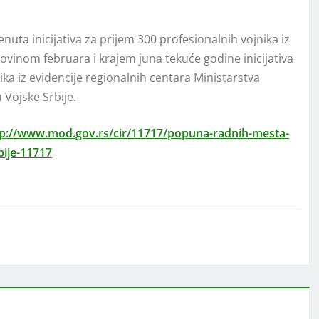
ta inicijativa za prijem 300 profesionalnih vojnika iz
lovinom februara i krajem juna tekuće godine inicijativa
ika iz evidencije regionalnih centara Ministarstva
 Vojske Srbije.
tp://www.mod.gov.rs/cir/11717/popuna-radnih-mesta-
bije-11717