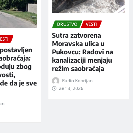
DRUŠTVO
VESTI
Sutra zatvorena
ESTI
Moravska ulica u
postavljen
Pukovcu: Radovi na
aobraćaja:
kanalizaciji menjaju
oduju zbog
režim saobraćaja
vosti,
Radio Koprijan
rde da je sve
авг 3, 2026
jan