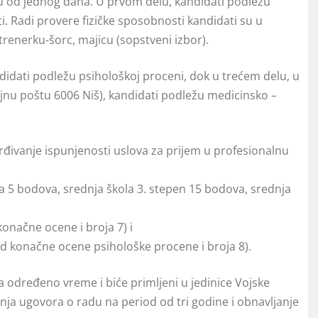
anju od jednog dana. U prvom delu, kandidati podležu
. Radi provere fizičke sposobnosti kandidati su u
enerku-šorc, majicu (sopstveni izbor).
didati podležu psihološkoj proceni, dok u trećem delu, u
jnu poštu 6006 Niš), kandidati podležu medicinsko –
vrđivanje ispunjenosti uslova za prijem u profesionalnu
a 5 bodova, srednja škola 3. stepen 15 bodova, srednja
onačne ocene i broja 7) i
d konačne ocene psihološke procene i broja 8).
a određeno vreme i biće primlјeni u jedinice Vojske
ja ugovora o radu na period od tri godine i obnavlјanje