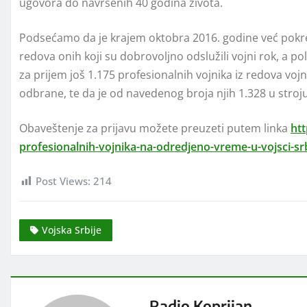
ugovora do navršenih 40 godina života.
Podsećamo da je krajem oktobra 2016. godine već pokrenu
redova onih koji su dobrovolјno odslužili vojni rok, a po
za prijem još 1.175 profesionalnih vojnika iz redova vojn
odbrane, te da je od navedenog broja njih 1.328 u stroju
Obaveštenje za prijavu možete preuzeti putem linka
ht
profesionalnih-vojnika-na-odredjeno-vreme-u-vojsci-sr
Post Views:
214
Vojska Srbije
Radio Koprijan