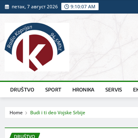
Skip
петак, 7 август 2026
9:10:09 AM
to
content
DRUŠTVO
SPORT
HRONIKA
SERVIS
E
Home
Budi i ti deo Vojske Srbije
DRUŠTVO