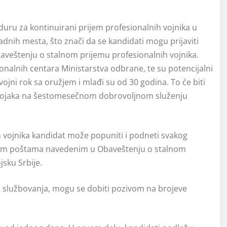
duru za kontinuirani prijem profesionalnih vojnika u
dnih mesta, što znači da se kandidati mogu prijaviti
eštenju o stalnom prijemu profesionalnih vojnika.
onalnih centara Ministarstva odbrane, te su potencijalni
 vojni rok sa oružjem i mlađi su od 30 godina. To će biti
devojaka na šestomesečnom dobrovolјnom služenju
 vojnika kandidat može popuniti i podneti svakog
nim poštama navedenim u Obaveštenju o stalnom
sku Srbije.
službovanja, mogu se dobiti pozivom na brojeve