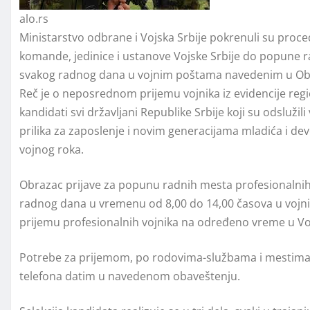
alo.rs
Ministarstvo odbrane i Vojska Srbije pokrenuli su proce
komande, jedinice i ustanove Vojske Srbije do popune ra
svakog radnog dana u vojnim poštama navedenim u Obav
Reč je o neposrednom prijemu vojnika iz evidencije regi
kandidati svi državlјani Republike Srbije koji su odslužili
prilika za zaposlenje i novim generacijama mladića i 
vojnog roka.
Obrazac prijave za popunu radnih mesta profesionalnih
radnog dana u vremenu od 8,00 do 14,00 časova u voj
prijemu profesionalnih vojnika na određeno vreme u Voj
Potrebe za prijemom, po rodovima-službama i mestima 
telefona datim u navedenom obaveštenju.