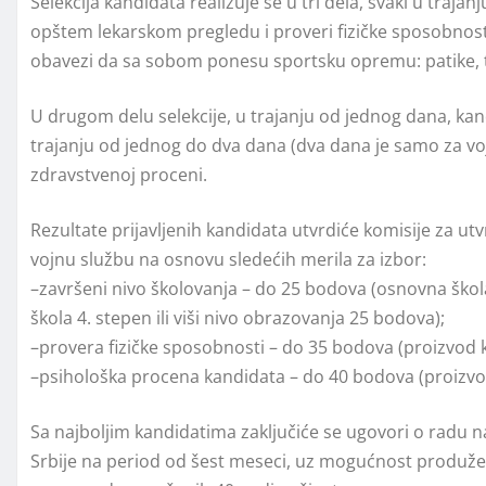
Selekcija kandidata realizuje se u tri dela, svaki u traj
opštem lekarskom pregledu i proveri fizičke sposobnosti
obavezi da sa sobom ponesu sportsku opremu: patike, tr
U drugom delu selekcije, u trajanju od jednog dana, kan
trajanju od jednog do dva dana (dva dana je samo za vo
zdravstvenoj proceni.
Rezultate prijavlјenih kandidata utvrdiće komisije za ut
vojnu službu na osnovu sledećih merila za izbor:
–završeni nivo školovanja – do 25 bodova (osnovna škol
škola 4. stepen ili viši nivo obrazovanja 25 bodova);
–provera fizičke sposobnosti – do 35 bodova (proizvod k
–psihološka procena kandidata – do 40 bodova (proizvo
Sa najbolјim kandidatima zaklјučiće se ugovori o radu n
Srbije na period od šest meseci, uz mogućnost produžen