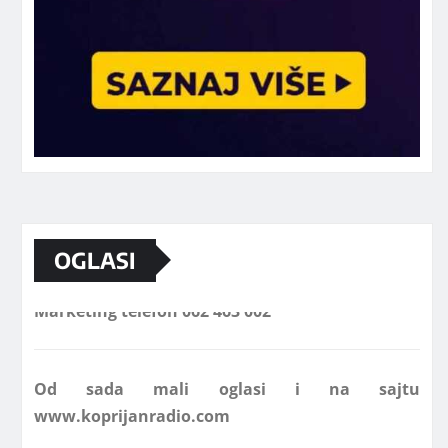
OGLASI
Marketing telefon 062 463 002
Od sada mali oglasi i na sajtu
www.koprijanradio.com