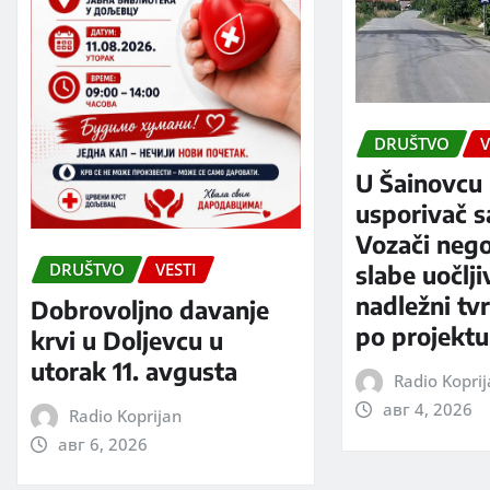
DRUŠTVO
V
U Šainovcu 
usporivač s
Vozači neg
DRUŠTVO
VESTI
slabe uočlji
nadležni tv
Dobrovoljno davanje
po projektu
krvi u Doljevcu u
utorak 11. avgusta
Radio Kopri
авг 4, 2026
Radio Koprijan
авг 6, 2026