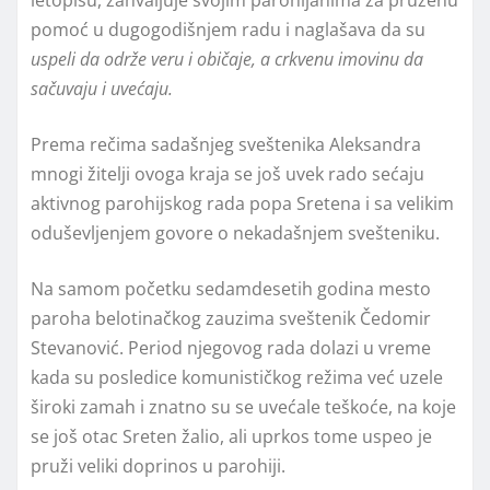
pomoć u dugogodišnjem radu i naglašava da su
uspeli da održe veru i običaje, a crkvenu imovinu da
sačuvaju i uvećaju.
Prema rečima sadašnjeg sveštenika Aleksandra
mnogi žitelji ovoga kraja se još uvek rado sećaju
aktivnog parohijskog rada popa Sretena i sa velikim
oduševljenjem govore o nekadašnjem svešteniku.
Na samom početku sedamdesetih godina mesto
paroha belotinačkog zauzima sveštenik Čedomir
Stevanović. Period njegovog rada dolazi u vreme
kada su posledice komunističkog režima već uzele
široki zamah i znatno su se uvećale teškoće, na koje
se još otac Sreten žalio, ali uprkos tome uspeo je
pruži veliki doprinos u parohiji.