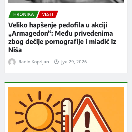
HRONIKA
VESTI
Veliko hapšenje pedofila u akciji
„Armagedon“: Među privedenima
zbog dečije pornografije i mladić iz
Niša
Radio Koprijan
јул 29, 2026