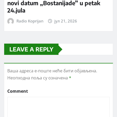
novi datum „Bostanijade” u petak
24.jula
Radio Koprijan
јул 21, 2026
LEAVE A REPLY
Ваша адреса е-поште неће бити објављена.
Неопходна поља су означена
*
Comment