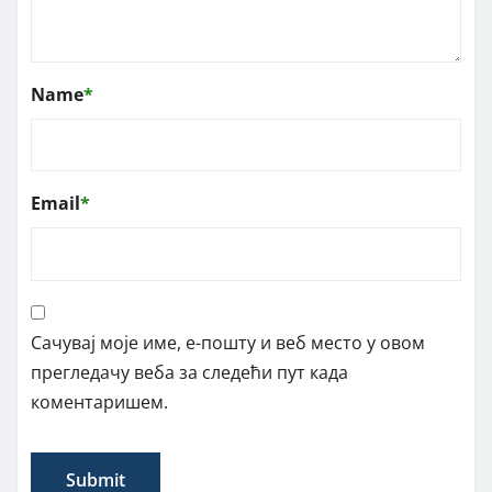
Name
*
Email
*
Сачувај моје име, е-пошту и веб место у овом
прегледачу веба за следећи пут када
коментаришем.