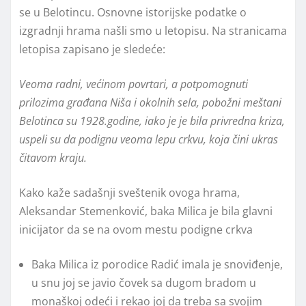
se u Belotincu. Osnovne istorijske podatke o
izgradnji hrama našli smo u letopisu. Na stranicama
letopisa zapisano je sledeće:
Veoma radni, većinom povrtari, a potpomognuti
prilozima građana Niša i okolnih sela, pobožni meštani
Belotinca su 1928.godine, iako je je bila privredna kriza,
uspeli su da podignu veoma lepu crkvu, koja čini ukras
čitavom kraju.
Kako kaže sadašnji sveštenik ovoga hrama,
Aleksandar Stemenković, baka Milica je bila glavni
inicijator da se na ovom mestu podigne crkva
Baka Milica iz porodice Radić imala je snoviđenje,
u snu joj se javio čovek sa dugom bradom u
monaškoj odeći i rekao joj da treba sa svojim