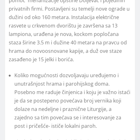
pomoć mehanizacije opštine Doljevac i pojedinih
privatnih firmi. Postavljeni su temelji nove ograde u
dužini od oko 160 metara. Instalacija električne
rasvete u crkvenom dvorištu je završena sa 13
lampiona, urađena je nova, kockom popločana
staza širine 3.5 m i dužine 40 metara na pravcu od
hrama do novoosnovane kapije, a duž ove staze
zasađeno je 15 jelki i borića.
Koliko mogućnosti dozvoljavaju uređujemo i
unutrašnjost hrama i parohijskog doma.
Posebno me raduje činjenica i koju je važno istaći
je da se postepeno povećava broj vernika koji
dolaze na nedeljne i praznične Liturgije, a
zajedno sa tim povećava se i interesovanje za
post i pričešće- ističe lokalni paroh.