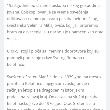
1933.godine od strane Episkopa niškog gospodina
Jovana. Episkop Jovan je za vreme osvećenja
odlikovao crvenim pojasom paroha belotinačkog,
sveštenika Velimira Mihajlovića, koji je i pripremio
hram za osvećenje, a u narodu je upamćen kao otac
Velja.
U crkvi stoji i ploča sa imenima dobrotvora koji su
pomogli podizanje crkve Svetog Romana u
Belotincu.
Sveštenik Sreten Mančić dolazi 1939.god. na mesto
poroha u Belotincu i njegovom zaslugom je i
sačinjen letopis sa dragocenim istorijskim
podacima za ovaj kraj. On ostaje na službi paroha
Belotinačkog sve do 1970.god. Otac Sreten se, u
letopisu, zahvaljuje svojim parohijanima za pruženu