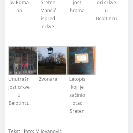
Sv.Roma
Sreten
jost
ori crkve
na
Mančić
hrama
u
ispred
Belotincu
crkve
Unutrašn
Zvonara
Letopis
jost crkve
koji je
u
sačinio
Belotincu
otac
Sreten
Tekst i foto: M.Jovanović