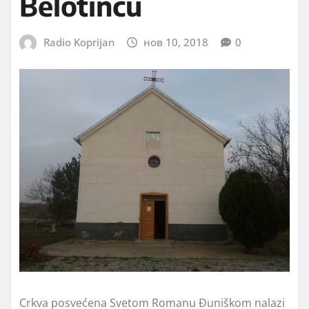
Belotincu
Radio Koprijan
нов 10, 2018
0
Crkva posvećena Svetom Romanu Đuniškom nalazi