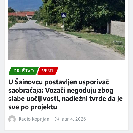
DRUŠTVO
VESTI
U Šainovcu postavljen usporivač
saobraćaja: Vozači negoduju zbog
slabe uočljivosti, nadležni tvrde da je
sve po projektu
Radio Koprijan
авг 4, 2026