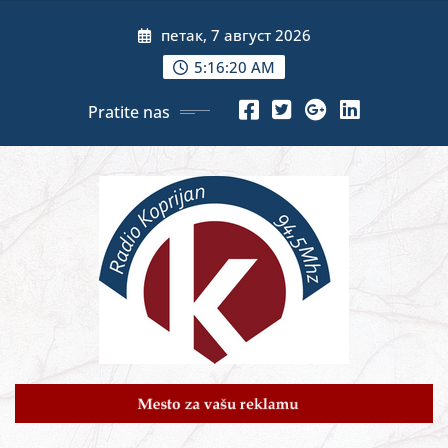
Skip
петак, 7 август 2026
to
content
5:16:21 AM
Pratite nas