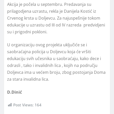
Akcija je počela u septembru. Predavanja su
prilagodjena uzrastu, rekla je Danijela Kostić iz
Crvenog krsta u Doljevcu. Za najuspešnije tokom
edukacije u uzrastu od III od IV razreda predvidjeni
su i prigodni pokloni.
U organizaciju ovog projekta uključiće se i
saobraćajna policija u Doljevcu koja će vršiti
edukaciju svih učesnika u saobraćaju, kako dece i
odrasli , tako i invalidnih lica , kojih na području
Doljevca ima u većem broju, zbog postojanja Doma
za stara invalidna lica.
D.Dinić
Post Views:
164