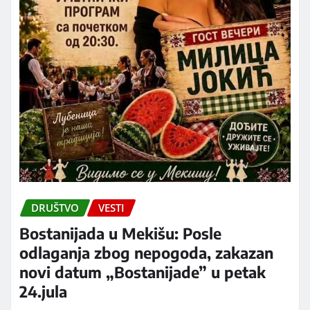
DRUŠTVO
VESTI
Bostanijada u Mekišu: Posle
odlaganja zbog nepogoda, zakazan
novi datum „Bostanijade” u petak
24.jula