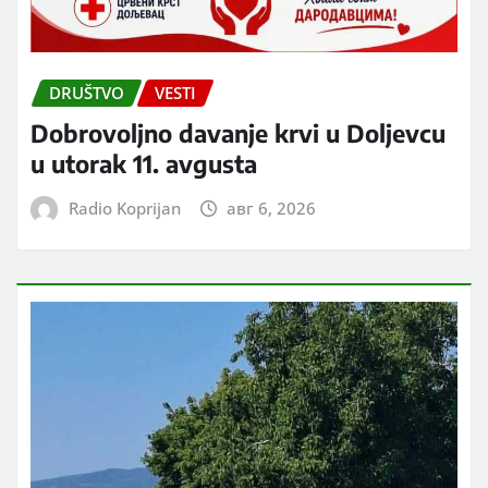
DRUŠTVO
VESTI
Dobrovoljno davanje krvi u Doljevcu
u utorak 11. avgusta
Radio Koprijan
авг 6, 2026