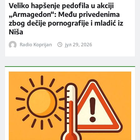
Veliko hapšenje pedofila u akciji
„Armagedon“: Među privedenima
zbog dečije pornografije i mladić iz
Niša
Radio Koprijan
јул 29, 2026