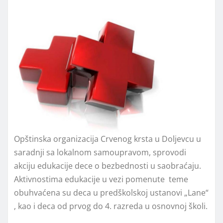
Opštinska organizacija Crvenog krsta u Doljevcu u
saradnji sa lokalnom samoupravom, sprovodi
akciju edukacije dece o bezbednosti u saobraćaju.
Aktivnostima edukacije u vezi pomenute teme
obuhvaćena su deca u predškolskoj ustanovi „Lane“
, kao i deca od prvog do 4. razreda u osnovnoj školi.