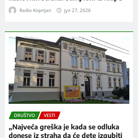
Radio Koprijan
јул 27, 2026
DRUŠTVO
VESTI
„Najveća greška je kada se odluka
donese iz straha da će dete izgubiti