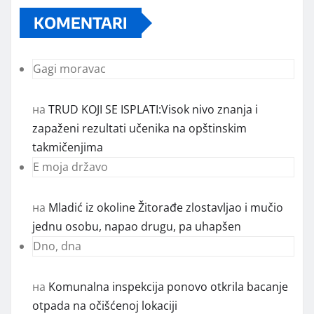
KOMENTARI
Gagi moravac
на
TRUD KOJI SE ISPLATI:Visok nivo znanja i
zapaženi rezultati učenika na opštinskim
takmičenjima
E moja državo
на
Mladić iz okoline Žitorađe zlostavljao i mučio
jednu osobu, napao drugu, pa uhapšen
Dno, dna
на
Komunalna inspekcija ponovo otkrila bacanje
otpada na očišćenoj lokaciji