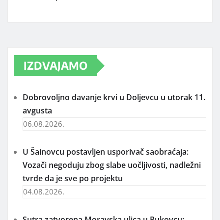
IZDVAJAMO
Dobrovoljno davanje krvi u Doljevcu u utorak 11.
avgusta
06.08.2026.
U Šainovcu postavljen usporivač saobraćaja:
Vozači negoduju zbog slabe uočljivosti, nadležni
tvrde da je sve po projektu
04.08.2026.
Sutra zatvorena Moravska ulica u Pukovcu: