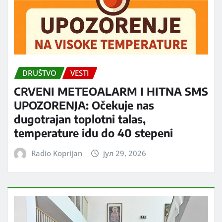
DRUŠTVO
VESTI
CRVENI METEOALARM I HITNA SMS
UPOZORENJA: Očekuje nas
dugotrajan toplotni talas,
temperature idu do 40 stepeni
Radio Koprijan
јул 29, 2026