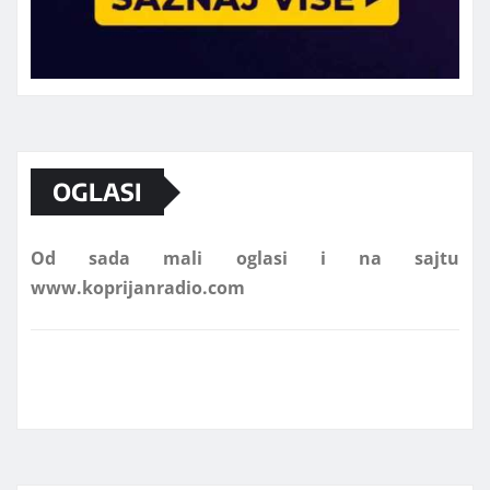
Marketing telefon 062 463 002
OGLASI
Od sada mali oglasi i na sajtu
www.koprijanradio.com