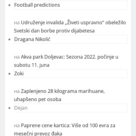
Football predictions
на
Udruženje invalida „Živeti uspravno“ obeležilo
Svetski dan borbe protiv dijabetesa
Dragana Nikolić
на
Akva park Doljevac: Sezona 2022. počinje u
subotu 11. juna
Zoki
на
Zaplenjeno 28 kilograma marihuane,
uhapšeno pet osoba
Dejan
на
Paprene cene kartica: Više od 100 evra za
mesečni prevoz đaka