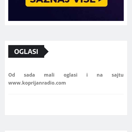
Marketing telefon 062 463 002
OGLASI
Od sada mali oglasi i na sajtu
www.koprijanradio.com