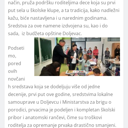
način, pruža podršku roditeljima dece koja su prvi
put sela u školske klupe, a ta tradicija, kako nadležni
kažu, biće nastavljena i u narednim godinama.
Sredstva za ove namene izdvojena su, kao i do
sada, iz budžeta opštine Doljevac.
Podseti
mo,
pored
ovih
novčani
h sredstava koja se dodeljuju više od jedne
decenije, prvi put ove godine, sredstvima lokalne
samouprave u Doljevcu i Ministarstva za brigu o
porodici, prvacima je podeljen i kompletan školski
pribor i anatomski rančevi, čime su troškovi
roditelja za opremanje prvaka drastično smanjeni.