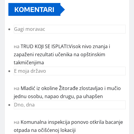
KOMENTARI
Gagi moravac
на
TRUD KOJI SE ISPLATI:Visok nivo znanja i
zapaženi rezultati učenika na opštinskim
takmičenjima
E moja državo
на
Mladić iz okoline Žitorađe zlostavljao i mučio
jednu osobu, napao drugu, pa uhapšen
Dno, dna
на
Komunalna inspekcija ponovo otkrila bacanje
otpada na očišćenoj lokaciji