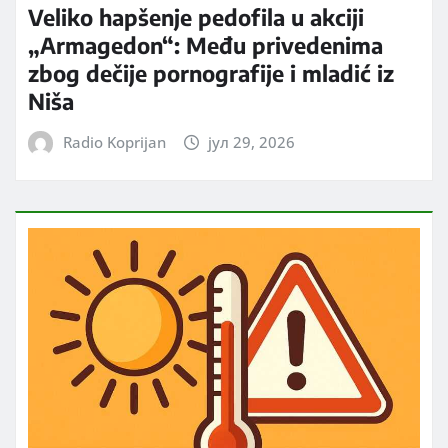
Veliko hapšenje pedofila u akciji
„Armagedon“: Među privedenima
zbog dečije pornografije i mladić iz
Niša
Radio Koprijan
јул 29, 2026