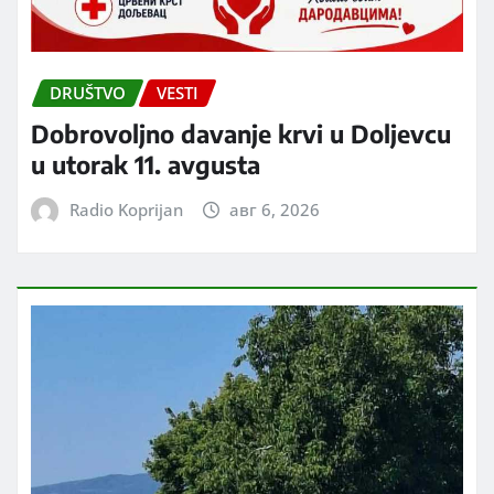
DRUŠTVO
VESTI
Dobrovoljno davanje krvi u Doljevcu
u utorak 11. avgusta
Radio Koprijan
авг 6, 2026