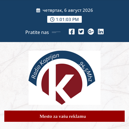
Skip
четвртак, 6 август 2026
to
content
1:01:05 PM
Pratite nas