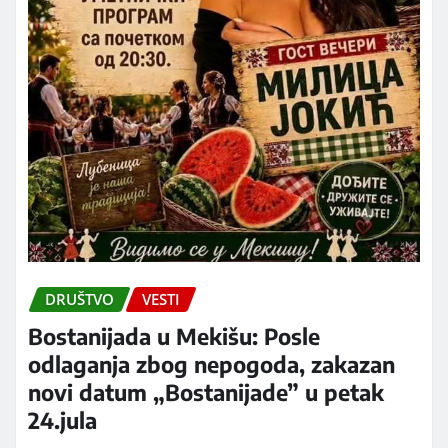
DRUŠTVO
VESTI
Bostanijada u Mekišu: Posle
odlaganja zbog nepogoda, zakazan
novi datum „Bostanijade” u petak
24.jula