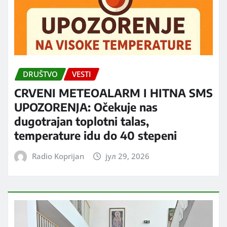
DRUŠTVO
VESTI
CRVENI METEOALARM I HITNA SMS
UPOZORENJA: Očekuje nas
dugotrajan toplotni talas,
temperature idu do 40 stepeni
Radio Koprijan
јул 29, 2026