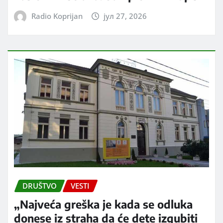
Radio Koprijan
јул 27, 2026
DRUŠTVO
VESTI
„Najveća greška je kada se odluka
donese iz straha da će dete izgubiti