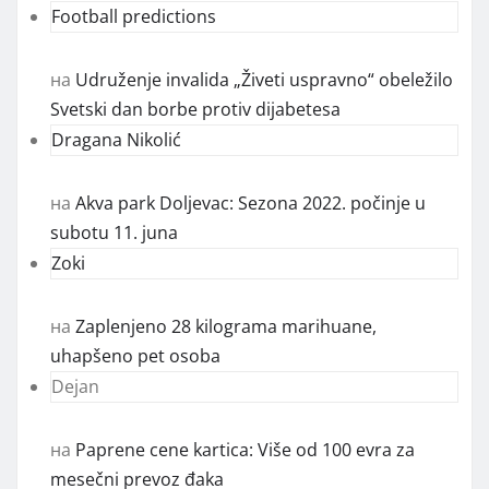
Football predictions
на
Udruženje invalida „Živeti uspravno“ obeležilo
Svetski dan borbe protiv dijabetesa
Dragana Nikolić
на
Akva park Doljevac: Sezona 2022. počinje u
subotu 11. juna
Zoki
на
Zaplenjeno 28 kilograma marihuane,
uhapšeno pet osoba
Dejan
на
Paprene cene kartica: Više od 100 evra za
mesečni prevoz đaka