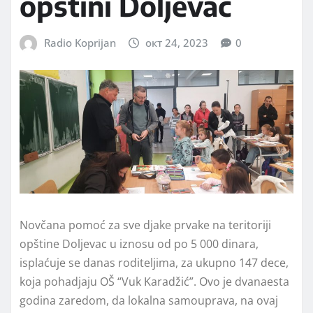
opštini Doljevac
Radio Koprijan
окт 24, 2023
0
Novčana pomoć za sve djake prvake na teritoriji
opštine Doljevac u iznosu od po 5 000 dinara,
isplaćuje se danas roditeljima, za ukupno 147 dece,
koja pohadjaju OŠ “Vuk Karadžić”. Ovo je dvanaesta
godina zaredom, da lokalna samouprava, na ovaj