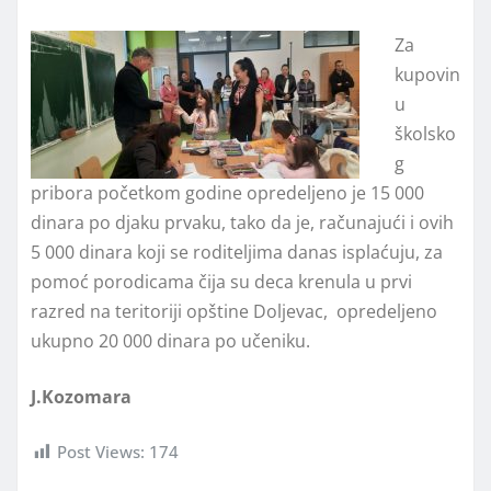
Za
kupovin
u
školsko
g
pribora početkom godine opredeljeno je 15 000
dinara po djaku prvaku, tako da je, računajući i ovih
5 000 dinara koji se roditeljima danas isplaćuju, za
pomoć porodicama čija su deca krenula u prvi
razred na teritoriji opštine Doljevac, opredeljeno
ukupno 20 000 dinara po učeniku.
J.Kozomara
Post Views:
174