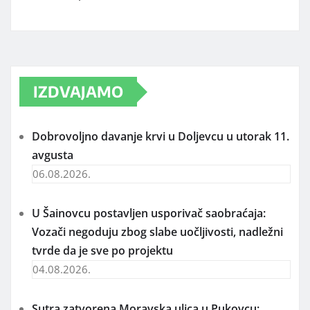
IZDVAJAMO
Dobrovoljno davanje krvi u Doljevcu u utorak 11.
avgusta
06.08.2026.
U Šainovcu postavljen usporivač saobraćaja:
Vozači negoduju zbog slabe uočljivosti, nadležni
tvrde da je sve po projektu
04.08.2026.
Sutra zatvorena Moravska ulica u Pukovcu: