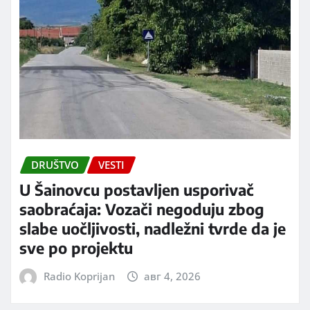
DRUŠTVO
VESTI
U Šainovcu postavljen usporivač
saobraćaja: Vozači negoduju zbog
slabe uočljivosti, nadležni tvrde da je
sve po projektu
Radio Koprijan
авг 4, 2026