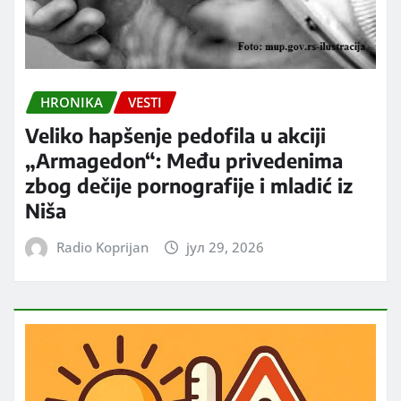
HRONIKA
VESTI
Veliko hapšenje pedofila u akciji
„Armagedon“: Među privedenima
zbog dečije pornografije i mladić iz
Niša
Radio Koprijan
јул 29, 2026