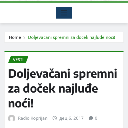
Home
Doljevačani spremni za doček najluđe noći!
VESTI
Doljevačani spremni
za doček najluđe
noći!
Radio Koprijan
дец 6, 2017
0