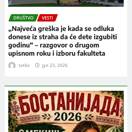
DRUŠTVO
VESTI
„Najveća greška je kada se odluka
donese iz straha da će dete izgubiti
godinu“ – razgovor o drugom
upisnom roku i izboru fakulteta
tatko
јул 23, 2026