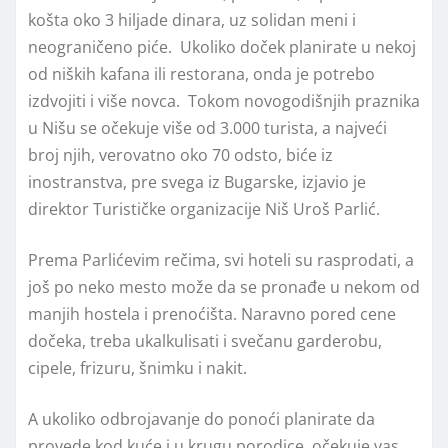
košta oko 3 hiljade dinara, uz solidan meni i
neograničeno piće. Ukoliko doček planirate u nekoj
od niških kafana ili restorana, onda je potrebo
izdvojiti i više novca. Tokom novogodišnjih praznika
u Nišu se očekuje više od 3.000 turista, a najveći
broj njih, verovatno oko 70 odsto, biće iz
inostranstva, pre svega iz Bugarske, izjavio je
direktor Turističke organizacije Niš Uroš Parlić.
Prema Parlićevim rečima, svi hoteli su rasprodati, a
još po neko mesto može da se pronađe u nekom od
manjih hostela i prenoćišta. Naravno pored cene
dočeka, treba ukalkulisati i svečanu garderobu,
cipele, frizuru, šnimku i nakit.
A ukoliko odbrojavanje do ponoći planirate da
provede kod kuće i u krugu porodice, očekuje vas