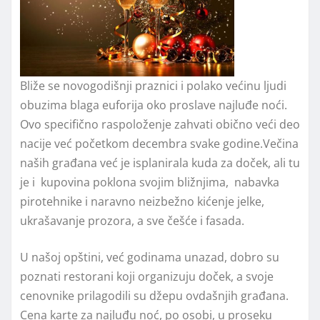
Bliže se novogodišnji praznici i polako većinu ljudi
obuzima blaga euforija oko proslave najluđe noći.
Ovo specifično raspoloženje zahvati obično veći deo
nacije već početkom decembra svake godine.Večina
naših građana već je isplanirala kuda za doček, ali tu
je i kupovina poklona svojim bližnjima, nabavka
pirotehnike i naravno neizbežno kićenje jelke,
ukrašavanje prozora, a sve češće i fasada.
U našoj opštini, već godinama unazad, dobro su
poznati restorani koji organizuju doček, a svoje
cenovnike prilagodili su džepu ovdašnjih građana.
Cena karte za najluđu noć, po osobi, u proseku