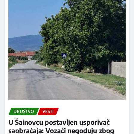
DRUŠTVO
VESTI
U Šainovcu postavljen usporivač
saobraćaja: Vozači negoduju zbog