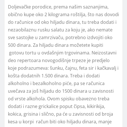
Doljevačke porodice, prema našim saznanjima,
obično kupe oko 2 kilograma roštilja, što nas dovodi
do računice od oko hiljadu dinara, tu treba dodati i
nezaobilaznu rusku salatu za koju je, ako nemate
sve sastojke u zamrzivaču, potrebno izdvojiti oko
500 dinara. Za hiljadu dinara možetete kupiti
gotovu tortu u ovdašnjim trgovinama. Neizostavni
deo repertoara novogodišnje trpeze je predjelo
koje podrazumeva: šunku, čajnu, feta sir i kačkavalj i
košta dodatnih 1.500 dinara. Treba i dodati
alkoholno i bezalkoholno piće, pa se računica
uvečava za još hiljadu do 1500 dinara u zavisnosti
od vrste alkohola. Ovom spisku obavezno treba
dodati i razne grickalice poput čipsa, kikirikija,
kokica, grisina i slično, pa će u zavisnosti od broja
kesa u korpi račun biti oko hiljadu dinara, manje