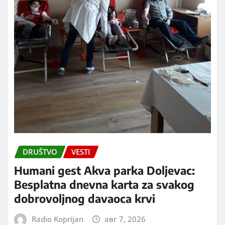
DRUŠTVO
VESTI
Humani gest Akva parka Doljevac:
Besplatna dnevna karta za svakog
dobrovoljnog davaoca krvi
Radio Koprijan
авг 7, 2026