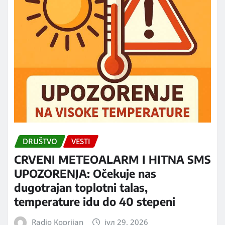
DRUŠTVO
VESTI
CRVENI METEOALARM I HITNA SMS
UPOZORENJA: Očekuje nas
dugotrajan toplotni talas,
temperature idu do 40 stepeni
Radio Koprijan
јул 29, 2026