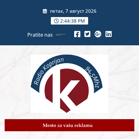
Skip
петак, 7 август 2026
to
content
2:44:40 PM
Pratite nas