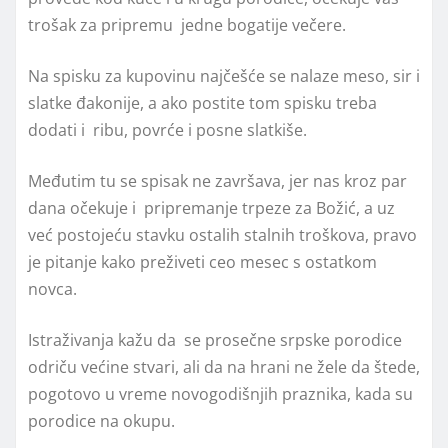
trošak za pripremu jedne bogatije večere.
Na spisku za kupovinu najčešće se nalaze meso, sir i
slatke đakonije, a ako postite tom spisku treba
dodati i ribu, povrće i posne slatkiše.
Međutim tu se spisak ne završava, jer nas kroz par
dana očekuje i pripremanje trpeze za Božić, a uz
već postojeću stavku ostalih stalnih troškova, pravo
je pitanje kako preživeti ceo mesec s ostatkom
novca.
Istraživanja kažu da se prosečne srpske porodice
odriču većine stvari, ali da na hrani ne žele da štede,
pogotovo u vreme novogodišnjih praznika, kada su
porodice na okupu.