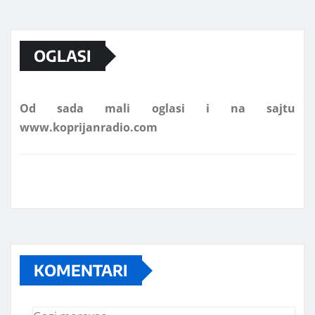
Marketing telefon 062 463 002
OGLASI
Od sada mali oglasi i na sajtu
www.koprijanradio.com
KOMENTARI