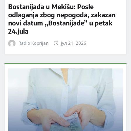
Bostanijada u Mekišu: Posle
odlaganja zbog nepogoda, zakazan
novi datum „Bostanijade” u petak
24.jula
Radio Koprijan
јул 21, 2026