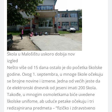
Škola u Malošištu uskoro dobija nov
izgled
Nešto više od 15 dana ostalo je do početka školske
godine. Ovog 1. septembra, u mnoge škole očekuju
se brojne novine i izmene. Jedna od većih jeste da
će elektronski dnevnik od jeseni imati 200 škola.
Takođe, u mnogim osmoletkama biće uvedene
školske unifome, ab uduće petake očekuju i tri
redizajnirana predmeta – “fizičko i zdravstveno