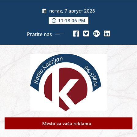
Skip
петак, 7 август 2026
to
content
11:18:07 PM
Pratite nas