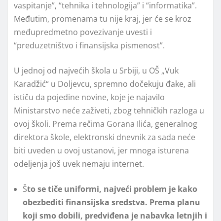
vaspitanje”, “tehnika i tehnologija” i “informatika”.
Međutim, promenama tu nije kraj, jer će se kroz
međupredmetno povezivanje uvesti i
“preduzetništvo i finansijska pismenost”.
U jednoj od najvećih škola u Srbiji, u OŠ „Vuk
Karadžić“ u Doljevcu, spremno dočekuju đake, ali
ističu da pojedine novine, koje je najavilo
Ministarstvo neće zaživeti, zbog tehničkih razloga u
ovoj školi. Prema rečima Gorana Ilića, generalnog
direktora škole, elektronski dnevnik za sada neće
biti uveden u ovoj ustanovi, jer mnoga isturena
odeljenja još uvek nemaju internet.
Š
to se tiče uniformi, najveći problem je kako
obezbediti finansijska sredstva. Prema planu
koji smo dobili, predviđena je nabavka letnjih i