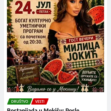
DRUŠTVO
VESTI
Bostanijada u Mekišu: Posle