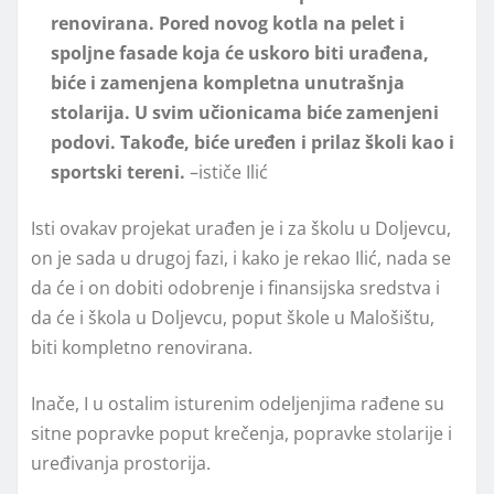
renovirana. Pored novog kotla na pelet i
spoljne fasade koja će uskoro biti urađena,
biće i zamenjena kompletna unutrašnja
stolarija. U svim učionicama biće zamenjeni
podovi. Takođe, biće uređen i prilaz školi kao i
sportski tereni.
–ističe Ilić
Isti ovakav projekat urađen je i za školu u Doljevcu,
on je sada u drugoj fazi, i kako je rekao Ilić, nada se
da će i on dobiti odobrenje i finansijska sredstva i
da će i škola u Doljevcu, poput škole u Malošištu,
biti kompletno renovirana.
Inače, I u ostalim isturenim odeljenjima rađene su
sitne popravke poput krečenja, popravke stolarije i
uređivanja prostorija.