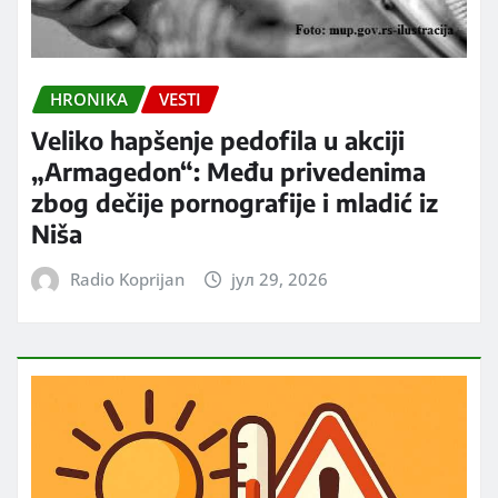
HRONIKA
VESTI
Veliko hapšenje pedofila u akciji
„Armagedon“: Među privedenima
zbog dečije pornografije i mladić iz
Niša
Radio Koprijan
јул 29, 2026