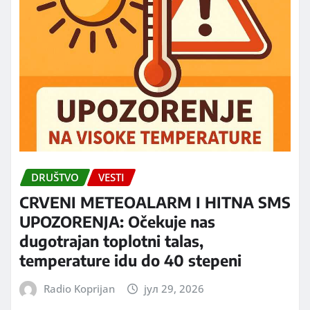
DRUŠTVO
VESTI
CRVENI METEOALARM I HITNA SMS
UPOZORENJA: Očekuje nas
dugotrajan toplotni talas,
temperature idu do 40 stepeni
Radio Koprijan
јул 29, 2026