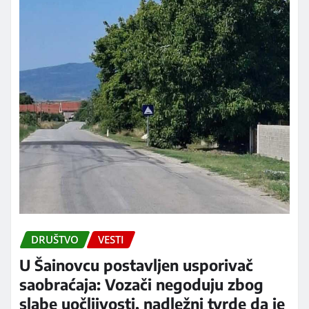
DRUŠTVO
VESTI
U Šainovcu postavljen usporivač
saobraćaja: Vozači negoduju zbog
slabe uočljivosti, nadležni tvrde da je