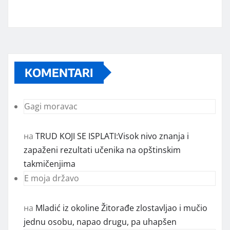
KOMENTARI
Gagi moravac
на
TRUD KOJI SE ISPLATI:Visok nivo znanja i
zapaženi rezultati učenika na opštinskim
takmičenjima
E moja državo
на
Mladić iz okoline Žitorađe zlostavljao i mučio
jednu osobu, napao drugu, pa uhapšen