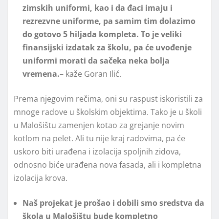
zimskih uniformi, kao i da đaci imaju i
rezrezvne uniforme, pa samim tim dolazimo
do gotovo 5 hiljada kompleta. To je veliki
finansijski izdatak za školu, pa će uvođenje
uniformi morati da sačeka neka bolja
vremena.
– kaže Goran Ilić.
Prema njegovim rečima, oni su raspust iskoristili za
mnoge radove u školskim objektima. Tako je u školi
u Malošištu zamenjen kotao za grejanje novim
kotlom na pelet. Ali tu nije kraj radovima, pa će
uskoro biti urađena i izolacija spoljnih zidova,
odnosno biće urađena nova fasada, ali i kompletna
izolacija krova.
Naš projekat je prošao i dobili smo sredstva da
škola u Malošištu bude kompletno