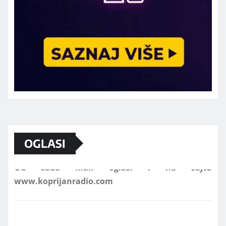
Marketing telefon 062 463 002
Od sada mali oglasi i na sajtu
OGLASI
www.koprijanradio.com