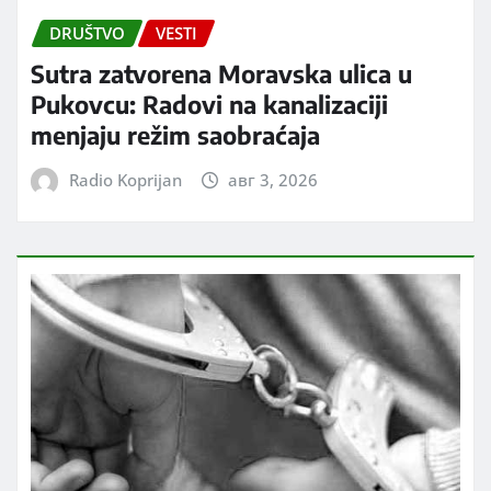
DRUŠTVO
VESTI
Sutra zatvorena Moravska ulica u
Pukovcu: Radovi na kanalizaciji
menjaju režim saobraćaja
Radio Koprijan
авг 3, 2026