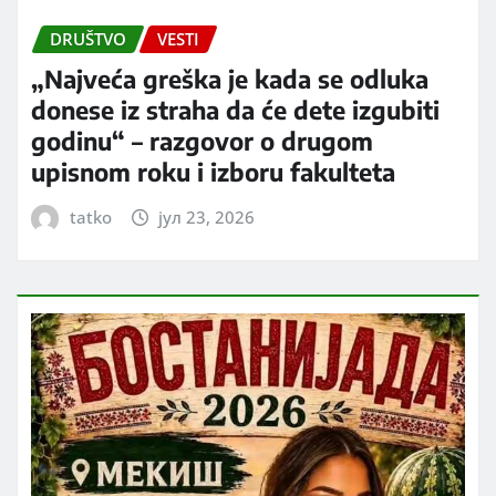
DRUŠTVO
VESTI
„Najveća greška je kada se odluka
donese iz straha da će dete izgubiti
godinu“ – razgovor o drugom
upisnom roku i izboru fakulteta
tatko
јул 23, 2026