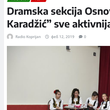
Dramska sekcija Osno
Karadžić” sve aktivnij
Radio Koprijan
феб 12, 2019
0