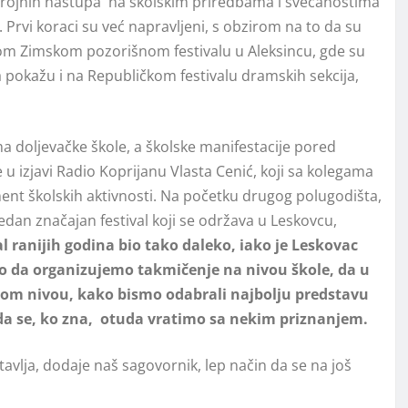
rojnih nastupa na školskim priredbama i svečanostima
. Prvi koraci su već napravljeni, s obzirom na to da su
om Zimskom pozorišnom festivalu u Aleksincu, gde su
da pokažu i na Republičkom festivalu dramskih sekcija,
a doljevačke škole, a školske manifestacije pored
u izjavi Radio Koprijanu Vlasta Cenić, koji sa kolegama
ment školskih aktivnosti. Na početku drugog polugodišta,
 jedan značajan festival koji se održava u Leskovcu,
al ranijih godina bio tako daleko, iako je Leskovac
mo da organizujemo takmičenje na nivou škole, da u
kom nivou, kako bismo odabrali najbolju predstavu
žda se, ko zna, otuda vratimo sa nekim priznanjem.
tavlja, dodaje naš sagovornik, lep način da se na još