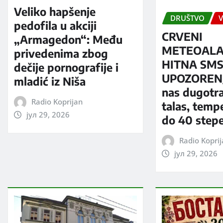
Veliko hapšenje
DRUŠTVO
V
pedofila u akciji
CRVENI
„Armagedon“: Među
METEOALA
privedenima zbog
HITNA SM
dečije pornografije i
UPOZORENJ
mladić iz Niša
nas dugotra
Radio Koprijan
talas, temp
јул 29, 2026
do 40 step
Radio Kopri
јул 29, 2026