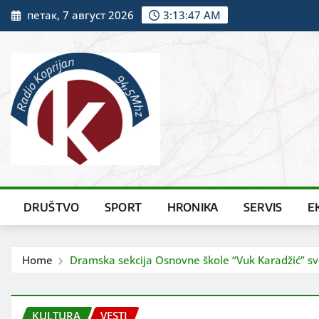
Skip
петак, 7 август 2026
3:13:48 AM
to
content
DRUŠTVO
SPORT
HRONIKA
SERVIS
E
Home
Dramska sekcija Osnovne škole “Vuk Karadžić” sve
KULTURA
VESTI