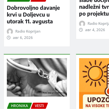
nadležni tv
Dobrovoljno davanje
po projektu
krvi u Doljevcu u
utorak 11. avgusta
Radio Kopri
авг 4, 2026
Radio Koprijan
авг 6, 2026
HRONIKA
VESTI