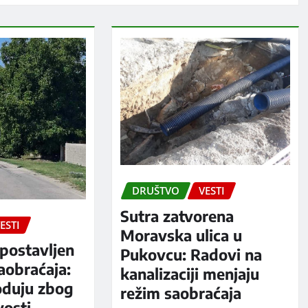
DRUŠTVO
VESTI
Sutra zatvorena
ESTI
Moravska ulica u
postavljen
Pukovcu: Radovi na
aobraćaja:
kanalizaciji menjaju
oduju zbog
režim saobraćaja
vosti,