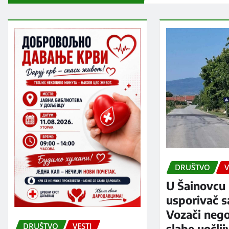
DRUŠTVO
V
U Šainovcu 
usporivač s
Vozači neg
DRUŠTVO
VESTI
slabe uočlji