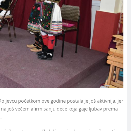
oljevcu početkom ove godine postala je još aktivnija, jer
osti na još većem afirmisanju dece koja gaje ljubav prema
.