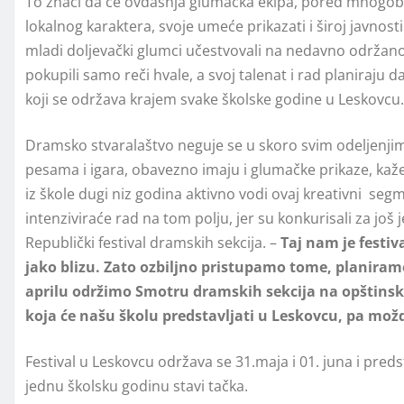
To znači da će ovdašnja glumačka ekipa, pored mnogob
lokalnog karaktera, svoje umeće prikazati i široj javnosti
mladi doljevački glumci učestvovali na nedavno održan
pokupili samo reči hvale, a svoj talenat i rad planiraju 
koji se održava krajem svake školske godine u Leskovcu.
Dramsko stvaralaštvo neguje se u skoro svim odeljenjim
pesama i igara, obavezno imaju i glumačke prikaze, kaže 
iz škole dugi niz godina aktivno vodi ovaj kreativni seg
intenziviraće rad na tom polju, jer su konkurisali za još
Republički festival dramskih sekcija. –
Taj nam je festiv
jako blizu. Zato ozbiljno pristupamo tome, planira
aprilu održimo Smotru dramskih sekcija na opštins
koja će našu školu predstavljati u Leskovcu, pa mo
Festival u Leskovcu održava se 31.maja i 01. juna i preds
jednu školsku godinu stavi tačka.