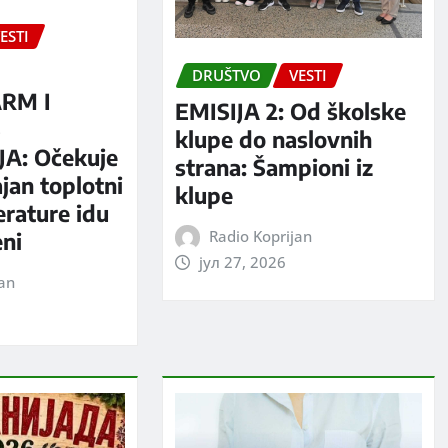
ESTI
DRUŠTVO
VESTI
RM I
EMISIJA 2: Od školske
S
klupe do naslovnih
A: Očekuje
strana: Šampioni iz
jan toplotni
klupe
erature idu
Radio Koprijan
eni
јул 27, 2026
jan