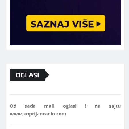
Marketing telefon 062 463 002
OGLASI
Od sada mali oglasi i na sajtu
www.koprijanradio.com