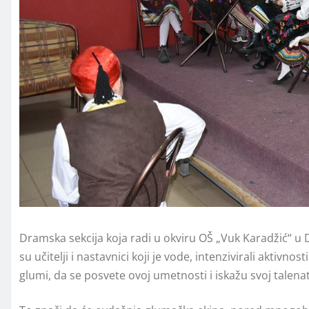
Dramska sekcija koja radi u okviru OŠ „Vuk Karadžić“ u D
su učitelji i nastavnici koji je vode, intenzivirali aktivn
glumi, da se posvete ovoj umetnosti i iskažu svoj talenat