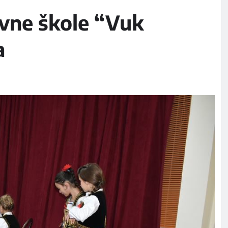
vne škole “Vuk
a