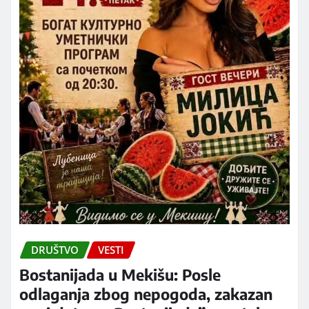
DRUŠTVO
VESTI
Bostanijada u Mekišu: Posle
odlaganja zbog nepogoda, zakazan