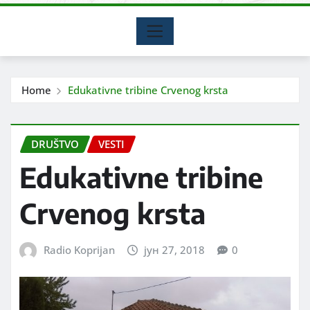
Home
Edukativne tribine Crvenog krsta
DRUŠTVO
VESTI
Edukativne tribine
Crvenog krsta
Radio Koprijan
јун 27, 2018
0