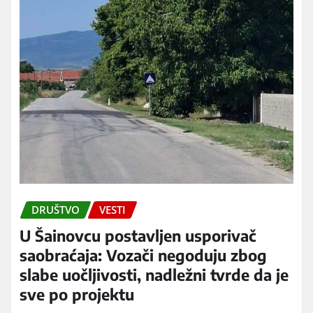
DRUŠTVO
VESTI
U Šainovcu postavljen usporivač
saobraćaja: Vozači negoduju zbog
slabe uočljivosti, nadležni tvrde da je
sve po projektu