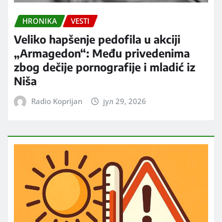
HRONIKA
VESTI
Veliko hapšenje pedofila u akciji
„Armagedon“: Među privedenima
zbog dečije pornografije i mladić iz
Niša
Radio Koprijan
јул 29, 2026