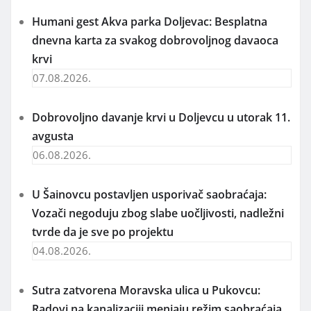
Humani gest Akva parka Doljevac: Besplatna
dnevna karta za svakog dobrovoljnog davaoca
krvi
07.08.2026.
Dobrovoljno davanje krvi u Doljevcu u utorak 11.
avgusta
06.08.2026.
U Šainovcu postavljen usporivač saobraćaja:
Vozači negoduju zbog slabe uočljivosti, nadležni
tvrde da je sve po projektu
04.08.2026.
Sutra zatvorena Moravska ulica u Pukovcu:
Radovi na kanalizaciji menjaju režim saobraćaja