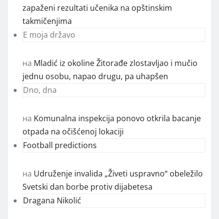
zapaženi rezultati učenika na opštinskim
takmičenjima
E moja državo
на
Mladić iz okoline Žitorađe zlostavljao i mučio
jednu osobu, napao drugu, pa uhapšen
Dno, dna
на
Komunalna inspekcija ponovo otkrila bacanje
otpada na očišćenoj lokaciji
Football predictions
на
Udruženje invalida „Živeti uspravno“ obeležilo
Svetski dan borbe protiv dijabetesa
Dragana Nikolić