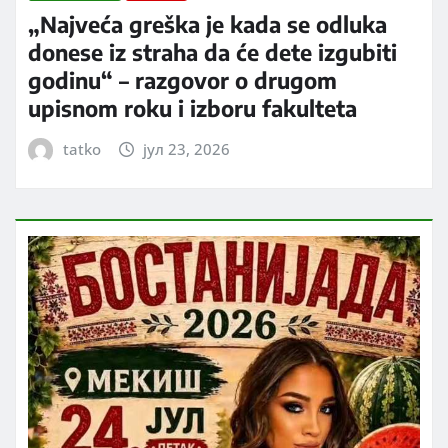
„Najveća greška je kada se odluka
donese iz straha da će dete izgubiti
godinu“ – razgovor o drugom
upisnom roku i izboru fakulteta
tatko
јул 23, 2026