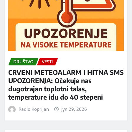
DRUŠTVO
VESTI
CRVENI METEOALARM I HITNA SMS
UPOZORENJA: Očekuje nas
dugotrajan toplotni talas,
temperature idu do 40 stepeni
Radio Koprijan
јул 29, 2026