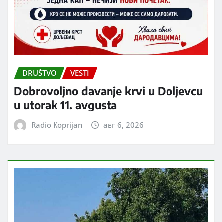
DRUŠTVO
VESTI
Dobrovoljno davanje krvi u Doljevcu
u utorak 11. avgusta
Radio Koprijan
авг 6, 2026