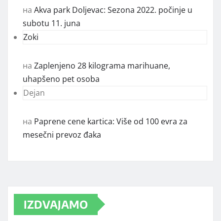
на
Akva park Doljevac: Sezona 2022. počinje u
subotu 11. juna
Zoki
на
Zaplenjeno 28 kilograma marihuane,
uhapšeno pet osoba
Dejan
на
Paprene cene kartica: Više od 100 evra za
mesečni prevoz đaka
IZDVAJAMO