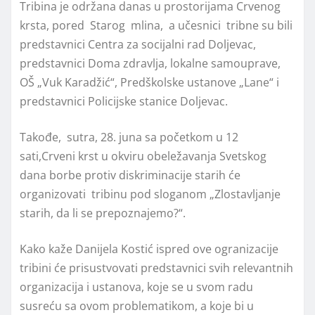
Tribina je održana danas u prostorijama Crvenog
krsta, pored Starog mlina, a učesnici tribne su bili
predstavnici Centra za socijalni rad Doljevac,
predstavnici Doma zdravlja, lokalne samouprave,
OŠ „Vuk Karadžić“, Predškolske ustanove „Lane“ i
predstavnici Policijske stanice Doljevac.
Takođe, sutra, 28. juna sa početkom u 12
sati,Crveni krst u okviru obeležavanja Svetskog
dana borbe protiv diskriminacije starih će
organizovati tribinu pod sloganom „Zlostavljanje
starih, da li se prepoznajemo?“.
Kako kaže Danijela Kostić ispred ove ogranizacije
tribini će prisustvovati predstavnici svih relevantnih
organizacija i ustanova, koje se u svom radu
susreću sa ovom problematikom, a koje bi u