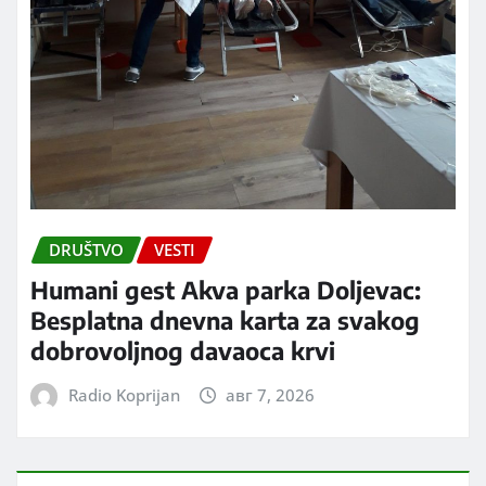
DRUŠTVO
VESTI
Humani gest Akva parka Doljevac:
Besplatna dnevna karta za svakog
dobrovoljnog davaoca krvi
Radio Koprijan
авг 7, 2026