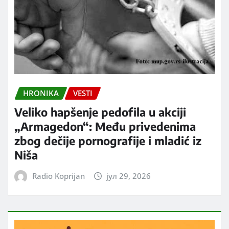
HRONIKA
VESTI
Veliko hapšenje pedofila u akciji
„Armagedon“: Među privedenima
zbog dečije pornografije i mladić iz
Niša
Radio Koprijan
јул 29, 2026