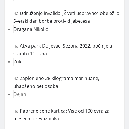
на
Udruženje invalida „Živeti uspravno“ obeležilo
Svetski dan borbe protiv dijabetesa
Dragana Nikolić
на
Akva park Doljevac: Sezona 2022. počinje u
subotu 11. juna
Zoki
на
Zaplenjeno 28 kilograma marihuane,
uhapšeno pet osoba
Dejan
на
Paprene cene kartica: Više od 100 evra za
mesečni prevoz đaka