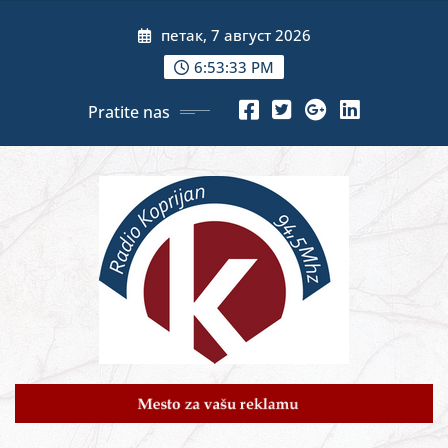
Skip
петак, 7 август 2026
to
content
6:53:34 PM
Pratite nas