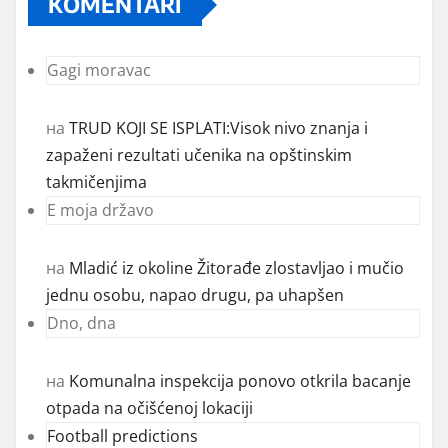
KOMENTARI
Gagi moravac
на
TRUD KOJI SE ISPLATI:Visok nivo znanja i
zapaženi rezultati učenika na opštinskim
takmičenjima
E moja državo
на
Mladić iz okoline Žitorađe zlostavljao i mučio
jednu osobu, napao drugu, pa uhapšen
Dno, dna
на
Komunalna inspekcija ponovo otkrila bacanje
otpada na očišćenoj lokaciji
Football predictions