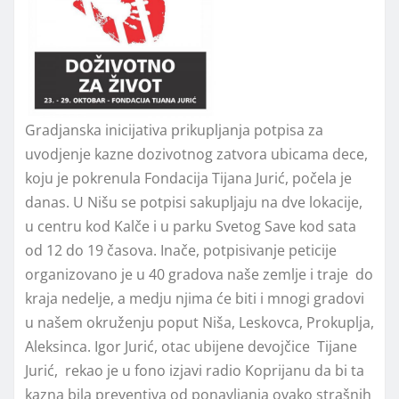
Gradjanska inicijativa prikupljanja potpisa za
uvodjenje kazne dozivotnog zatvora ubicama dece,
koju je pokrenula Fondacija Tijana Jurić, počela je
danas. U Nišu se potpisi sakupljaju na dve lokacije,
u centru kod Kalče i u parku Svetog Save kod sata
od 12 do 19 časova. Inače, potpisivanje peticije
organizovano je u 40 gradova naše zemlje i traje do
kraja nedelje, a medju njima će biti i mnogi gradovi
u našem okruženju poput Niša, Leskovca, Prokuplja,
Aleksinca. Igor Jurić, otac ubijene devojčice Tijane
Jurić, rekao je u fono izjavi radio Koprijanu da bi ta
kazna bila preventiva od ponavljanja ovako strašnih