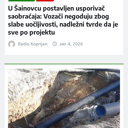
U Šainovcu postavljen usporivač
saobraćaja: Vozači negoduju zbog
slabe uočljivosti, nadležni tvrde da je
sve po projektu
Radio Koprijan
авг 4, 2026