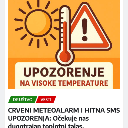
DRUŠTVO
VESTI
CRVENI METEOALARM I HITNA SMS
UPOZORENJA: Očekuje nas
dugotrajan toplotni talas,