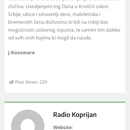
zločina. Uvodjenjem tog člana u Krivični zakon
Srbije, ubice i silovatelji dece, maloletnika i
bremenitih žena doživotno bi bili na robiji bez
mogućnosti uslovnog otpusta, te samim tim daleko
od svih onih kojima bi mogli da naude.
J.Kozomara
Post Views:
229
Radio Koprijan
Website: