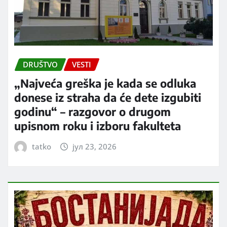
DRUŠTVO
VESTI
„Najveća greška je kada se odluka
donese iz straha da će dete izgubiti
godinu“ – razgovor o drugom
upisnom roku i izboru fakulteta
tatko
јул 23, 2026