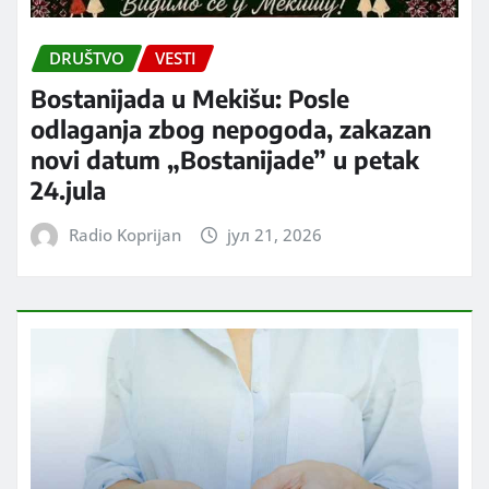
DRUŠTVO
VESTI
Bostanijada u Mekišu: Posle
odlaganja zbog nepogoda, zakazan
novi datum „Bostanijade” u petak
24.jula
Radio Koprijan
јул 21, 2026