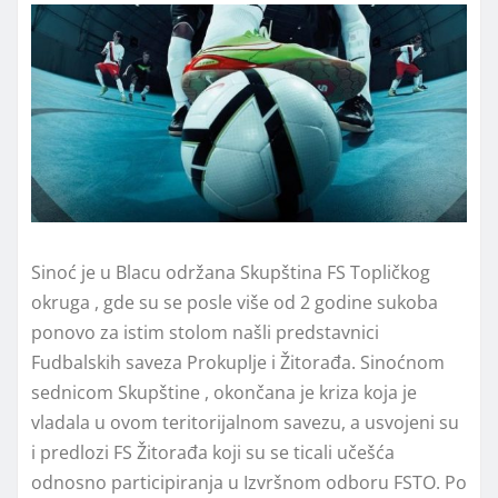
Sinoć je u Blacu održana Skupština FS Topličkog
okruga , gde su se posle više od 2 godine sukoba
ponovo za istim stolom našli predstavnici
Fudbalskih saveza Prokuplje i Žitorađa. Sinoćnom
sednicom Skupštine , okončana je kriza koja je
vladala u ovom teritorijalnom savezu, a usvojeni su
i predlozi FS Žitorađa koji su se ticali učešća
odnosno participiranja u Izvršnom odboru FSTO. Po