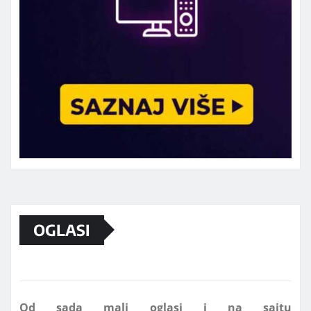
Marketing telefon 062 463 002
OGLASI
Od sada mali oglasi i na sajtu
www.koprijanradio.com