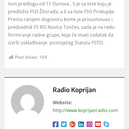
tom predlogu od 11 članova , 5 je sa liste koju je
predložio FSO Žitorađa, a 6 sa liste FSO Prokuplje.
Prema ranijem dogovoru kome je prisustvovao i
predsednik FS RIS Novica Tončev, sada je na redu
formiranje radne grupe, koja će imati zadatak da
izvrši usklađivanje postojećeg Statuta FSTO.
Post Views:
169
Radio Koprijan
Website:
http://www.koprijanradio.com