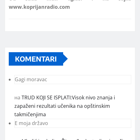
KOMENTARI
Gagi moravac
на
TRUD KOJI SE ISPLATI:Visok nivo znanja i
zapaženi rezultati učenika na opštinskim
takmičenjima
E moja državo