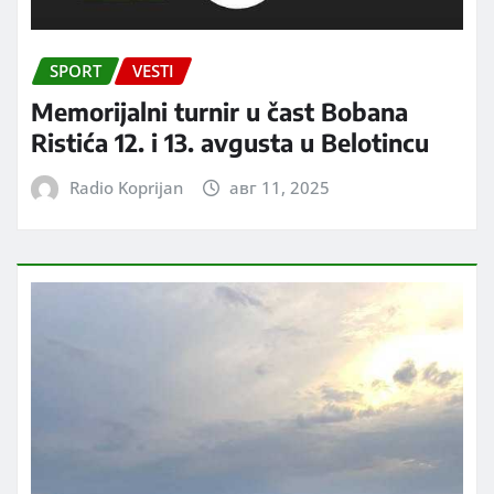
SPORT
VESTI
Memorijalni turnir u čast Bobana
Ristića 12. i 13. avgusta u Belotincu
Radio Koprijan
авг 11, 2025