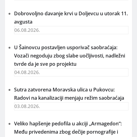
Dobrovoljno davanje krvi u Doljevcu u utorak 11.
avgusta
06.08.2026.
U Šainovcu postavljen usporivač saobraćaja:
Vozači negoduju zbog slabe uočljivosti, nadležni
tvrde da je sve po projektu
04.08.2026.
Sutra zatvorena Moravska ulica u Pukovcu:
Radovi na kanalizaciji menjaju režim saobraćaja
03.08.2026.
Veliko hapšenje pedofila u akciji „Armagedon“:
Među privedenima zbog dečije pornografije i