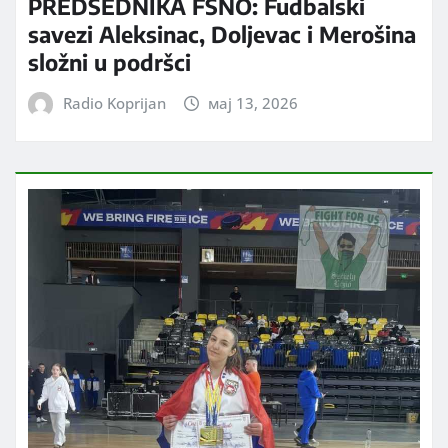
PREDSEDNIKA FSNO: Fudbalski
savezi Aleksinac, Doljevac i Merošina
složni u podršci
Radio Koprijan
мај 13, 2026