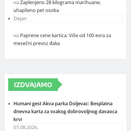
на
Zaplenjeno 28 kilograma marihuane,
uhapšeno pet osoba
Dejan
на
Paprene cene kartica: Više od 100 evra za
mesečni prevoz đaka
IZDVAJAMO
Humani gest Akva parka Doljevac: Besplatna
dnevna karta za svakog dobrovoljnog davaoca
krvi
07.08.2026.