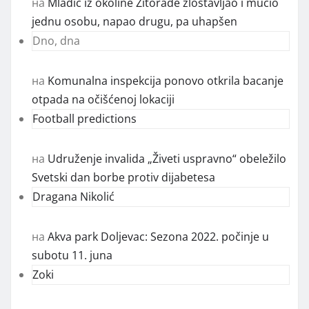
на
Mladić iz okoline Žitorađe zlostavljao i mučio
jednu osobu, napao drugu, pa uhapšen
Dno, dna
на
Komunalna inspekcija ponovo otkrila bacanje
otpada na očišćenoj lokaciji
Football predictions
на
Udruženje invalida „Živeti uspravno“ obeležilo
Svetski dan borbe protiv dijabetesa
Dragana Nikolić
на
Akva park Doljevac: Sezona 2022. počinje u
subotu 11. juna
Zoki