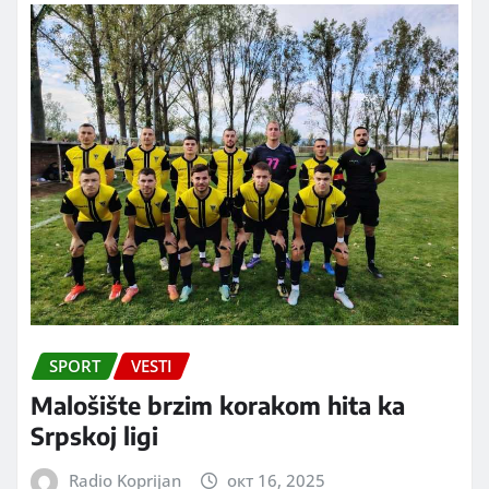
SPORT
VESTI
Malošište brzim korakom hita ka
Srpskoj ligi
Radio Koprijan
окт 16, 2025